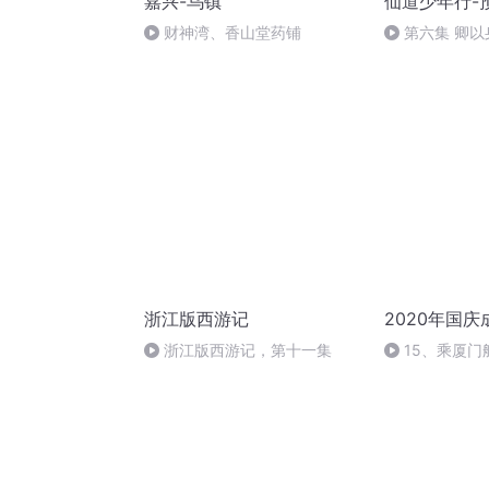
嘉兴-乌镇
仙道少年行-
财神湾、香山堂药铺
第六集 卿
显灵
浙江版西游记
2020年国
浙江版西游记，第十一集
15、乘厦门