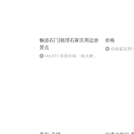
畅游石门|梳理石家庄周边游
价格
景点
价格鉴证师
基础理论--精讲
Vol.011 井陉年味：铁火树
花、应接不暇