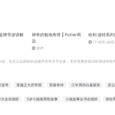
-金牌导游讲解
神奇的魁地奇球 ‖ Potter周
哈利·波特系
边
17-哈利·波
员们的选角之路
尾声
专辑，包含正品授权的连播声音和文字全集，支持免费在线试听阅读和有声
庆皇帝
穿越之大庆帝国
郭嘉奇传
江年周亦白嘉丽美
庆云
皇城有嘉人
浙南与衾
江年周亦白
郭嘉成长记
女主叫江年
事大全在线听
5岁小孩推荐听故事
小孩故事丛书在线听
讲给
周传奇之江山国色
周少请自重江年周亦白
一颗心的价格
故事听人皮沙发的故事
故事给鸟听的感受
催眠听故事入睡音频下