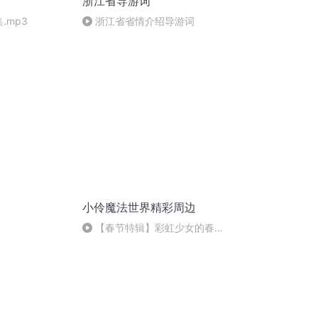
浙江省导游词
.mp3
浙江省省情介绍导游词
小伶魔法世界精彩周边
【春节特辑】彩虹少女的春节
VS黑暗家族的春节