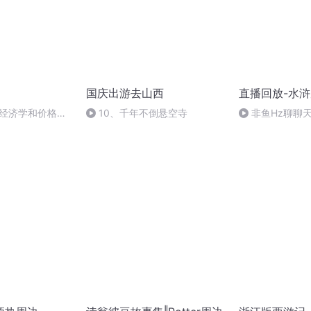
国庆出游去山西
直播回放-水
-经济学和价格学
10、千年不倒悬空寺
非鱼Hz聊聊
班第19讲