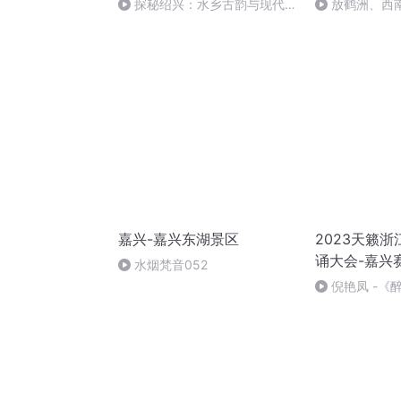
探秘绍兴：水乡古韵与现代魅
放鹤洲、西
力的交融（结束篇）
嘉兴-嘉兴东湖景区
2023天籁浙
诵大会-嘉兴
水烟梵音052
倪艳凤 -《