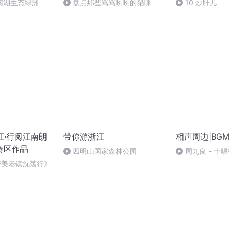
南湖生态绿洲
盘点那些骂骂咧咧的猫咪
10 炒肝儿
江·行阅江南朗
带你游浙江
相声周边|BG
赛区作品
四明山国家森林公园
周九良 - 十唱
醉美老镇沈荡行》