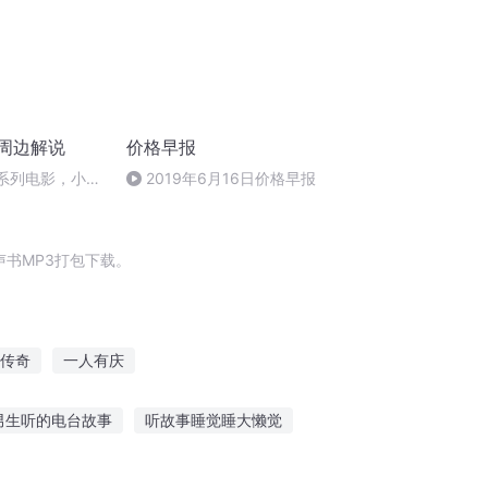
列周边解说
价格早报
特系列电影，小演
2019年6月16日价格早报
竟然是这样的！
书MP3打包下载。
传奇
一人有庆
男主叫周亦白
嘉靖皇帝不高兴
男生听的电台故事
听故事睡觉睡大懒觉
载
听故事英语听力训练