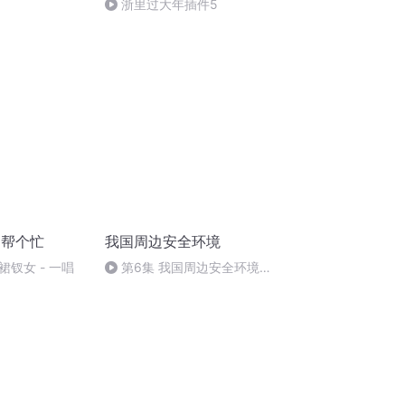
浙里过大年插件5
M帮个忙
我国周边安全环境
裙钗女 - 一唱
第6集 我国周边安全环境
（六）