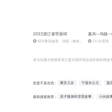
2022浙江省导游词
嘉兴--乌镇-
绍兴鲁迅故里、沈园（修改
23-白莲塔
版，增加了鲁迅故里）
喜马拉雅为您推荐浙江嘉兴国庆周边游价格的精选
重庆儿女
宁嘉长公主
嘉
您是不是在找：
地府周年庆抽个冥王当老公
原子随身听背景故事
小伙故
最新搜索推荐：
耳边有星浙
我有郭嘉
北
郑渊洁故事免费在线听
听鬼