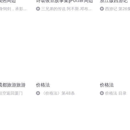
预热周边
诗翁彼豆故事集‖Potter周边
浙江版西游记
以身饲剑，承影初
三兄弟的传说 阿不斯.邓布利
西游记 第26集
多的点评
庆成都旅游旅游
价格法
价格法
航空返回厦门
《价格法》第48条
价格法 目录