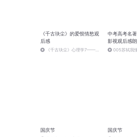
《千古玦尘》的爱恨情愁观
中考高考名著
后感
影视观后感朗
《千古玦尘》心理学7——不
005苏轼我
谈生死就不是爱吗？
国庆节
国庆节