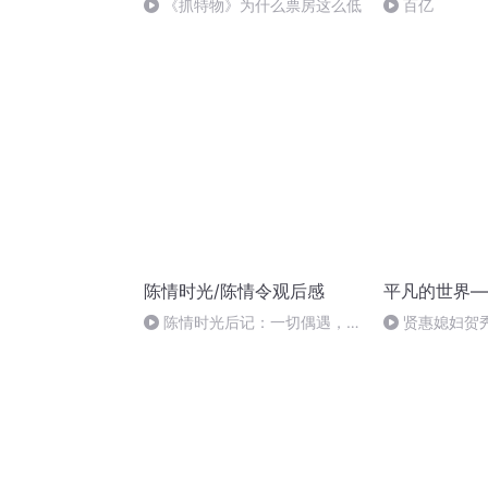
《抓特物》为什么票房这么低
百亿
陈情时光/陈情令观后感
平凡的世界—
陈情时光后记：一切偶遇，都
贤惠媳妇贺
是重逢