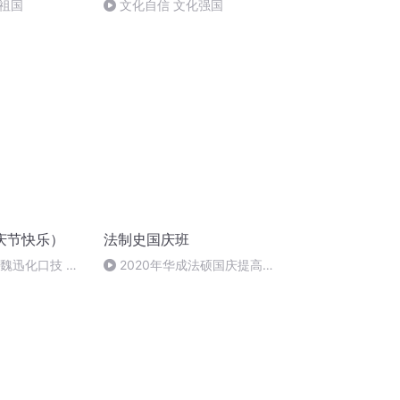
祖国
文化自信 文化强国
庆节快乐）
法制史国庆班
：魏迅化口技 二
2020年华成法硕国庆提高班
唱法和原生态
法制史马志冰 (12)