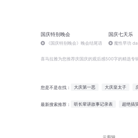
国庆特别晚会
国庆七天乐
《国庆特别晚会》晚会结尾语
魔性早功 da
喜马拉雅为您推荐庆国庆的观后感500字的精选专
大庆第一恶
大庆皇太子
您是不是在找：
安庆年记事
重生之西门庆
听长辈讲故事记录表
超绝搞
最新搜索推荐：
一人有庆
快穿之吉庆有余
陈慧娴讲述故事在线听
说给
过年回家听的故事大全
喜欢
云剪辑