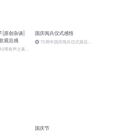
|原创杂谈|
国庆阅兵仪式感悟
影歌观后感
70周年国庆阅兵仪式观后感
作者：卞雨祺 朗读者：卞雨祺
10周有声之夜-
国庆节