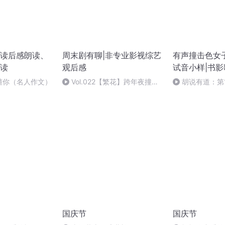
读后感朗读、
周末剧有聊|非专业影视综艺
有声撞击色女子
读
观后感
试音小样|书
懂你（名人作文）
Vol.022【繁花】跨年夜撞了
胡说有道：第
宝总的居然是他！金凤凰又为何
校园劫持事件
跑路了？
国庆节
国庆节