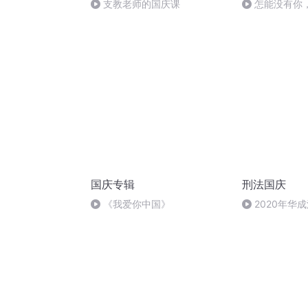
支教老师的国庆课
怎能没有你
国庆专辑
刑法国庆
《我爱你中国》
2020年华
刑法陈 (26)