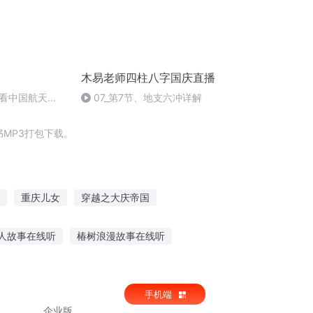
木易老师四柱八字国庆直播
看中国航天
07_第7节、地支六冲详解
MP3打包下载。
重庆儿女
穿越之大庆帝国
重生西门庆
庆余年之长歌行
人故事在线听
椿树浪漫故事在线听
听恐怖故事的动画
手机端
企业版