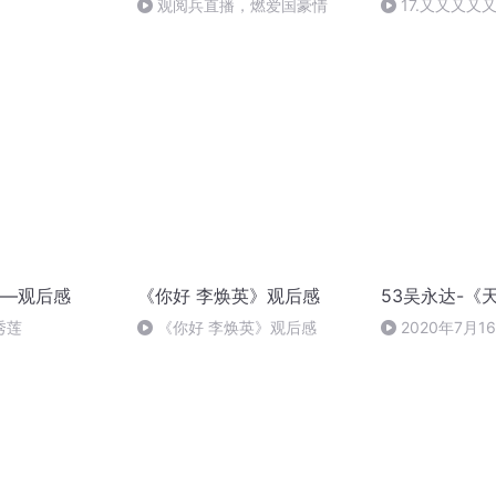
观阅兵直播，燃爱国豪情
17.又又又又
事》第1集
—观后感
《你好 李焕英》观后感
53吴永达-《
秀莲
《你好 李焕英》观后感
2020年7月
09