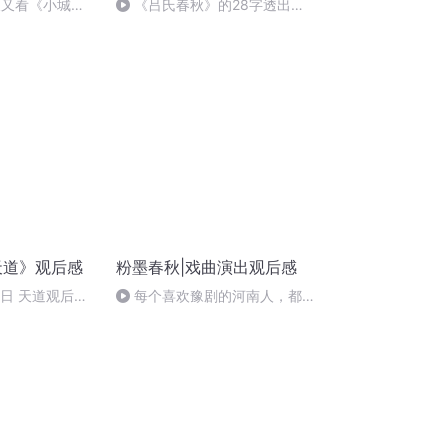
又又看《小城大
《吕氏春秋》的28字透出人
性本质
天道》观后感
粉墨春秋|戏曲演出观后感
16日 天道观后感
每个喜欢豫剧的河南人，都应
该知道他的故事