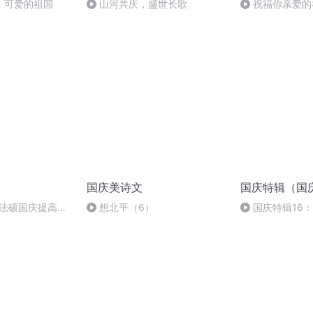
，可爱的祖国
山河共庆，盛世长歌
祝福你亲爱的
国庆美诗文
国庆特辑（国
成法硕国庆提高班
想北平（6）
国庆特辑16
胡 东方红+一般