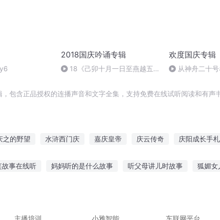
2018国庆吟诵专辑
欢度国庆专辑
y6
18《己卯十月一日至燕越五
从神舟二十号
日罹狴犴有感而赋》组律18首
的“隐形实力”
文天祥 自由吟诵
辑，包含正品授权的连播声音和文字全集，支持免费在线试听阅读和有声书
庆之的野望
水浒西门庆
嘉庆皇帝
庆云传奇
庆阳成长手札
大官人西门庆
斗破之天庆焰火
异能重生西门庆
庆元纪年
笑故事在线听
妈妈听的是什么故事
听父母讲儿时故事
狐媚女
普天同庆
婆娘听的故事大全
听10岁孩子历史故事
故事东北警察故事在线听
听真实的小故事
听电话手表故事好吗
幽灵特效故事在线听
主播培训
小雅智能
车联网平台