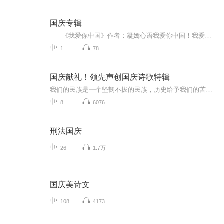
国庆专辑
《我爱你中国》作者：凝嫣心语我爱你中国！我爱你春天蓬勃的秧苗；我爱你秋日金黄的硕果。我爱你中国！我爱你青松气质，我爱你红梅品格！我爱你家乡的甜蔗好像乳汁滋润着我的心窝。我爱你中国，我要把最美的歌儿献给你，我的母亲我的祖国。我爱你中国，我爱...
1
78
国庆献礼！领先声创国庆诗歌特辑
我们的民族是一个坚韧不拔的民族，历史给予我们的苦难都变成了闪着金光的勋章！我们的国家是一个龙腾虎跃的国家，那条巨龙正以不可阻挡之势崛起于神奇的东方！------------------------------------------------值此祖国70周年华诞之际，领先声创以诗歌向祖国献礼！用我们的声音、用我们的热血、用我们的灵魂诵读经典爱国篇章，歌颂我们的祖国！永远繁荣富强！
8
6076
刑法国庆
26
1.7万
国庆美诗文
108
4173