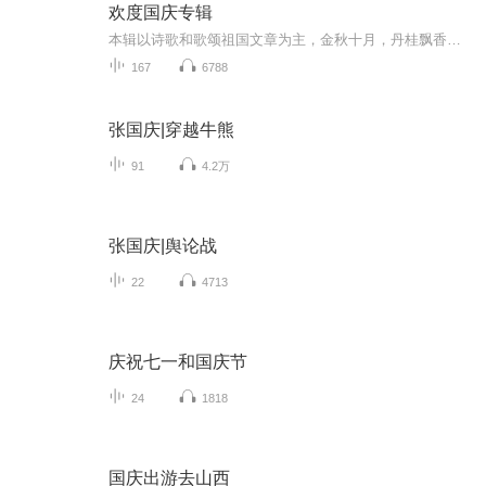
欢度国庆专辑
本辑以诗歌和歌颂祖国文章为主，金秋十月，丹桂飘香，在这个充满丰收喜悦的季节里，我们满怀激动和自豪，迎来了中华人民共和国76周年华诞。这不仅是一个庄重的纪念日，更是全体中华儿女共同欢庆的盛大的节日，承载着深厚的民族情感和历史意义.
167
6788
张国庆|穿越牛熊
91
4.2万
张国庆|舆论战
22
4713
庆祝七一和国庆节
24
1818
国庆出游去山西