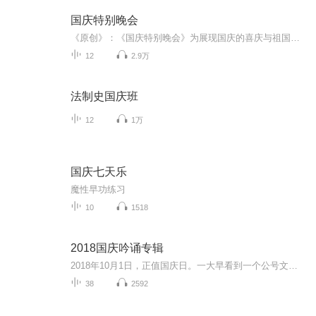
国庆特别晚会
《原创》：《国庆特别晚会》为展现国庆的喜庆与祖国的深情我将以具体的场景切入从清晨升旗的庄严到街头巷尾的欢庆到历史与当下的交融，用优美的笔触传递对祖国的热爱与自豪！用诗歌和情感美文形式，歌颂祖国的繁荣富强，祝人民幸福安康！
12
2.9万
法制史国庆班
12
1万
国庆七天乐
魔性早功练习
10
1518
2018国庆吟诵专辑
2018年10月1日，正值国庆日。一大早看到一个公号文章，正是文天祥的《己卯十月一日至燕越五日罹狴犴有感而赋》。当然，彼十一非当今的十一。不过数字的巧合还是让人感触，今天拿来读一读，体味一番历史英杰的民族情怀，恰也当时。 根据诗题来看，这组诗是写于十月一日至十月五日之间，是文天祥被俘之后所作，这些诗作不仅有凛凛正气，更也能看的到他百端交集的复杂情感。另一首于右任先生的《望大陆》，微信公号有称《望乡》，一句“山之上国之殇”荡气回肠，一并兴起拿来读了一读。仓促间多有瑕疵...
38
2592