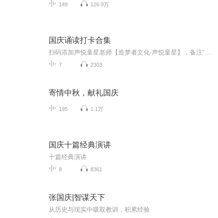
149
126.9万
国庆诵读打卡合集
扫码添加声悦童星老师【造梦者文化-声悦童星】，备注“诵读打卡”报名，已添加好友的，直接发送“诵读打卡”报名，报名成功后进入社群。
7
2303
寄情中秋，献礼国庆
195
1.1万
国庆十篇经典演讲
十篇经典演讲
8
8361
张国庆|智谋天下
从历史与现实中吸取教训，积累经验