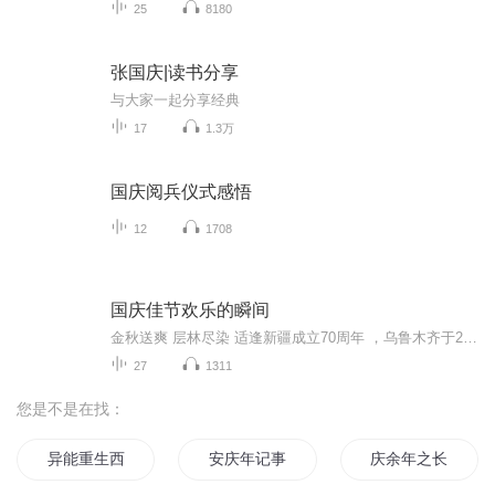
25
8180
张国庆|读书分享
与大家一起分享经典
17
1.3万
国庆阅兵仪式感悟
12
1708
国庆佳节欢乐的瞬间
金秋送爽 层林尽染 适逢新疆成立70周年 ，乌鲁木齐于2025年9月23日迎来党中央和习大大带领的慰问团。新疆各族群众欢欣鼓舞，热烈欢迎。
27
1311
您是不是在找：
异能重生西门庆
安庆年记事
庆余年之长歌行