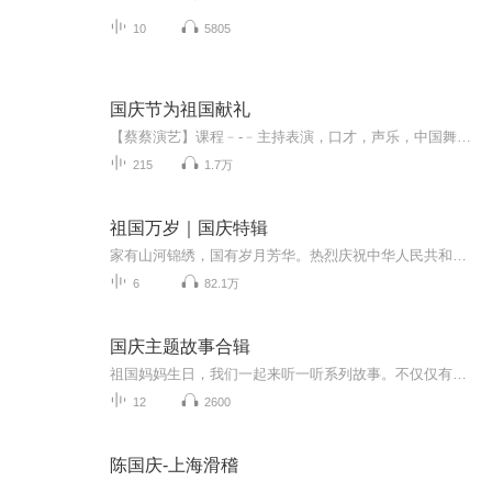
10
5805
国庆节为祖国献礼
【蔡蔡演艺】课程﹣-﹣主持表演，口才，声乐，中国舞，民族舞。独特的小舞台，专业的录音棚，每一位同学都能成为优秀的小明星。独特的教学模式，轻松上课，快乐学习！知名主持人，舞蹈家，高级教师任职授课！江南总校：河沟街42号三楼 18545856430江北分校...
215
1.7万
祖国万岁｜国庆特辑
家有山河锦绣，国有岁月芳华。热烈庆祝中华人民共和国成立73周年！
6
82.1万
国庆主题故事合辑
祖国妈妈生日，我们一起来听一听系列故事。不仅仅有《我的祖国》，还有红军故事，也有关于战争的故事，让大家体会到和平年代的不易。
12
2600
陈国庆-上海滑稽