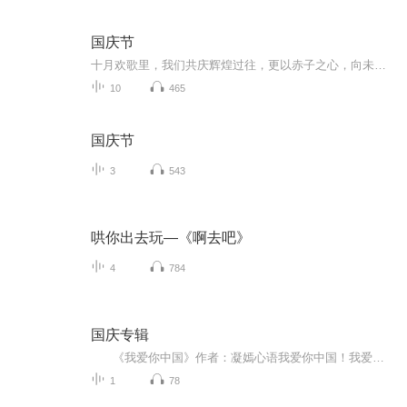
国庆节
十月欢歌里，我们共庆辉煌过往，更以赤子之心，向未来书写滚烫的誓言——这盛世，值得我们以热爱相拥。
10
465
国庆节
3
543
哄你出去玩—《啊去吧》
4
784
国庆专辑
《我爱你中国》作者：凝嫣心语我爱你中国！我爱你春天蓬勃的秧苗；我爱你秋日金黄的硕果。我爱你中国！我爱你青松气质，我爱你红梅品格！我爱你家乡的甜蔗好像乳汁滋润着我的心窝。我爱你中国，我要把最美的歌儿献给你，我的母亲我的祖国。我爱你中国，我爱...
1
78