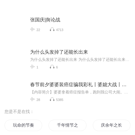
张国庆|舆论战
22
4713
为什么头发掉了还能长出来
为什么头发掉了还能长出来 为什么头发掉了还能长出来？中医带你揭秘"头皮上的韭菜田"最近网上流行一句话："成年人的世界，除了长胖容易，其他都难"。但我要告诉你，咱们头上还有一样东西长得也挺容易——那就是头发！每次洗头看到排水口那一撮撮头发，多...
1
6
春节前夕婆婆装癌症骗我彩礼丨婆媳大战丨伦理婚姻短篇
【内容简介】婆婆拿着癌症报告单，跑到我公司大闹。说我心肠歹毒，她都要死了，还不肯拿钱出来给她治病。我反手就让保安把她轰了出去。什么癌症快死了。分明就是想骗我的彩礼给小叔子买房！没想到，婆婆知道诡计被我识破。干脆一不做二不休，想毒死我和老...
28
5385
您是不是在找：
玩命的节奏
千年情节之三生三世
庆余年之长歌行