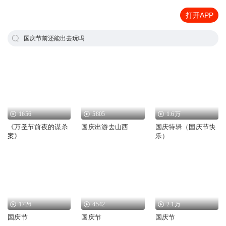
打开APP
国庆节前还能出去玩吗
1656
5805
1.6万
《万圣节前夜的谋杀
国庆出游去山西
国庆特辑（国庆节快
案》
乐）
1726
4542
2.1万
国庆节
国庆节
国庆节