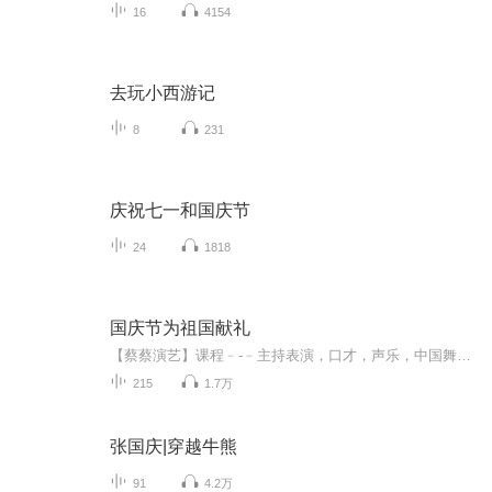
16
4154
去玩小西游记
8
231
庆祝七一和国庆节
24
1818
国庆节为祖国献礼
【蔡蔡演艺】课程﹣-﹣主持表演，口才，声乐，中国舞，民族舞。独特的小舞台，专业的录音棚，每一位同学都能成为优秀的小明星。独特的教学模式，轻松上课，快乐学习！知名主持人，舞蹈家，高级教师任职授课！江南总校：河沟街42号三楼 18545856430江北分校...
215
1.7万
张国庆|穿越牛熊
91
4.2万