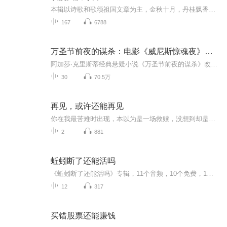
本辑以诗歌和歌颂祖国文章为主，金秋十月，丹桂飘香，在这个充满丰收喜悦的季节里，我们满怀激动和自豪，迎来了中华人民共和国76周年华诞。这不仅是一个庄重的纪念日，更是全体中华儿女共同欢庆的盛大的节日，承载着深厚的民族情感和历史意义.
167
6788
万圣节前夜的谋杀：电影《威尼斯惊魂夜》原著丨阿加莎
阿加莎·克里斯蒂经典悬疑小说《万圣节前夜的谋杀》改编为电影《威尼斯惊魂夜》，2023年9月15日全国上映，由杨紫琼、肯尼思·布拉纳主演！阿加莎作品中最钟情于细节的一本，结局出人意料而又合情合理，凶手的冷血程度在阿婆的作品中首屈一指！【简介】万圣...
30
70.5万
再见，或许还能再见
你在我最苦难时出现，本以为是一场救赎，没想到却是一场可笑的误会，我把引起误会的印记洗了，回归本该属于我的生活，你找到正确的人，去报对的恩，我们不要在见了，好不好？你们的恩怨，本与我无关。
2
881
蚯蚓断了还能活吗
《蚯蚓断了还能活吗》专辑，11个音频，10个免费，1个付费。免费音频围绕“蚯蚓断了还能活吗”系统性科普，标题层层递进。付费音频深入剖析，10篇精华文章组合，带你解锁生命奇迹。免费内容先尝，付费内容深扒，不亏不亏！健康管理师为你解读，科学有趣，不...
12
317
买错股票还能赚钱