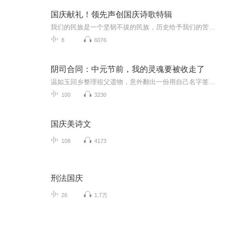
国庆献礼！领先声创国庆诗歌特辑
我们的民族是一个坚韧不拔的民族，历史给予我们的苦难都变成了闪着金光的勋章！我们的国家是一个龙腾虎跃的国家，那条巨龙正以不可阻挡之势崛起于神奇的东方！------------------------------------------------值此祖国70周年华诞之际，领先声创以诗歌向祖国献礼！用我们的声音、用我们的热血、用我们的灵魂诵读经典爱国篇章，歌颂我们的祖国！永远繁荣富强！
8
6076
阴司合同：中元节前，我的灵魂要被收走了
温如玉回乡整理祖父遗物，意外翻出一份用自己名字签订的“阴司合同”——签约日是她出生前，到期日是今年中元节。届时，她的灵魂将被阴司收走。倒计时81天，她必须找到合同漏洞，否则魂飞魄散。但她很快发现，签下这份合同的，不是她祖父，而是她自己。一...
100
3230
国庆美诗文
108
4173
刑法国庆
26
1.7万