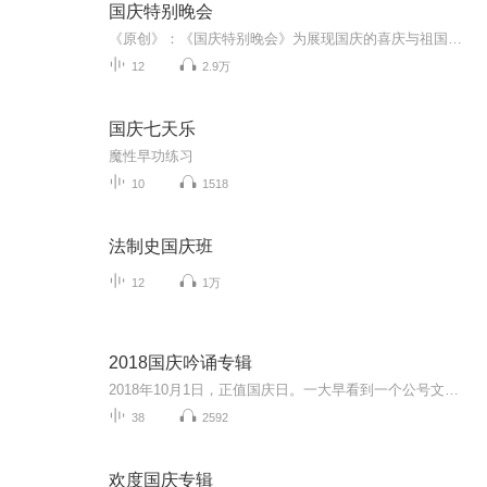
国庆特别晚会
《原创》：《国庆特别晚会》为展现国庆的喜庆与祖国的深情我将以具体的场景切入从清晨升旗的庄严到街头巷尾的欢庆到历史与当下的交融，用优美的笔触传递对祖国的热爱与自豪！用诗歌和情感美文形式，歌颂祖国的繁荣富强，祝人民幸福安康！
12
2.9万
国庆七天乐
魔性早功练习
10
1518
法制史国庆班
12
1万
2018国庆吟诵专辑
2018年10月1日，正值国庆日。一大早看到一个公号文章，正是文天祥的《己卯十月一日至燕越五日罹狴犴有感而赋》。当然，彼十一非当今的十一。不过数字的巧合还是让人感触，今天拿来读一读，体味一番历史英杰的民族情怀，恰也当时。 根据诗题来看，这组诗是写于十月一日至十月五日之间，是文天祥被俘之后所作，这些诗作不仅有凛凛正气，更也能看的到他百端交集的复杂情感。另一首于右任先生的《望大陆》，微信公号有称《望乡》，一句“山之上国之殇”荡气回肠，一并兴起拿来读了一读。仓促间多有瑕疵...
38
2592
欢度国庆专辑