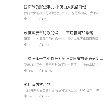
国庆节的那些事儿-来历由来风俗习惯
我们伟大的祖国母亲就要过生日了,也是小朋友、大朋友们最喜欢的“国庆小长假”或说“黄金周”还有说”国庆7天乐”的，说法真是不一而足。那么“国庆节”是怎么来的？自古以来国庆节怎么庆贺？新中国国庆节的来历，以及新中国国庆节的庆贺方式又有哪些呢？ ...
6
2万
欢度国庆节诗歌朗诵——喜迎祖国72华诞
祖国——如同我们的生命一样，是诗人笔下永恒而温暖的主题。在祖国72周年华诞来临之际，特创建这个诗歌朗诵专辑，诵读经典爱国篇章，和大家一起歌颂祖国，向国庆的献礼！祝愿伟大的祖国繁荣富强，祝愿大家国庆节快乐，度过平安快乐的黄金周假期！
116
11万
小猪屏蓬十二生肖神8 羊神篇国庆节开始更新啦！
晓东叔叔新作《三星堆神游记》全新面世！中信出版社出版！京东当当淘宝均有售！点蓝色字收听——《小猪屏蓬爆笑日记2024》《小猪屏蓬爆笑日记2》《小猪屏蓬爆笑日记1》让你笑得喘不上气！《我进故宫当富翁——小猪屏蓬故宫财商笔记》教你成为大富翁！《小...
550
314.9万
如何做内容营销
《如何做内容营销》喜马拉雅独家上线！11个音频，10篇免费攻略，带你一步步解锁内容营销的奥秘！从基础到进阶，从策略到执行，全方位解析，让你轻松驾驭内容营销江湖！还有1个付费音频，深度解析，不容错过！快来加入，一起开启内容营销之旅吧！内容营销喜...
10
279