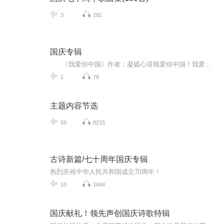
3
281
国庆专辑
《我爱你中国》作者：凝嫣心语我爱你中国！我爱你春天蓬勃的秧苗；我爱你秋日金黄的硕果。我爱你中国！我爱你青松气质，我爱你红梅品格！我爱你家乡的甜蔗好像乳汁滋润着我的心窝。我爱你中国，我要把最美的歌儿献给你，我的母亲我的祖国。我爱你中国，我爱...
1
78
主题内容节选
59
8215
古诗新篇/七十周年国庆专辑
热烈庆祝中华人民共和国成立70周年！
10
1644
国庆献礼！领先声创国庆诗歌特辑