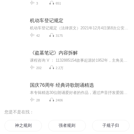
3
651
机动车登记规定
机动车登记规定（法律原文）2021年12月4日第8次公安部部务会议审议通过，自2022年5月1日起施行。
42
3175
《盗墓笔记》内容拆解
课程咨询 V ： 1132885154故事起源於1952年，主角吴邪的祖父吴老狗在长沙的血屍墓里发现战国帛书，而引发後来吴邪从帛书解谜途中的一段段冒险。五十年后，吴邪一个看似单纯的吴家富二代，大学毕业後便经营著古董店，日子过一天是一天，殊不知其身世冒险之...
202
2.2万
国庆76周年 经典诗歌朗诵精选
本专辑精选30位朗诵爱好者的作品，通过声音抒发爱国之情
28
2406
您是不是在找：
神之规则
强者规则
子规子归