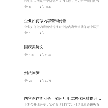
我们的民族是一个坚韧不拔的民族，历史给予我们的苦难都变成了闪着金光的勋章！我们的国家是一个龙腾虎跃的国家，那条巨龙正以不可阻挡之势崛起于神奇的东方！------------------------------------------------值此祖国70周年华诞之际，领先声创以诗歌向祖国献礼！用我们的声音、用我们的热血、用我们的灵魂诵读经典爱国篇章，歌颂我们的祖国！永远繁荣富强！
8
6076
企业如何做内容营销传播
企业如何做内容营销传播企业做内容营销就像老中医开方子——得把准脉、下对药、守得住疗程。今天咱就用中医思维，手把手教你把内容营销熬成十全大补汤。一、内容如药材：货真价实才能吊住胃口前阵子某火锅店搞养生锅底翻车，就是典型"虚火旺实症"。真正的...
1
0
国庆美诗文
108
4173
刑法国庆
26
1.7万
内容创作周期长，如何巧用结构化思维提升效率？
本期公开课分享，我们邀请到了专注打造儿童通识教育课程的机构——博雅云课堂，独家分享利用“结构化思维”，3年完成2000多节融合创新课程的实战经验和方法论。如果你：苦恼于课程创作周期长，效率低；对各环节如何联动资源的逻辑十分混乱；对多学科知识的融合创作感到一筹莫展；困惑于如何掌握学生自主学习课程的进度；相信听完这门课，你会对上述问题会有更多不一样的认知。