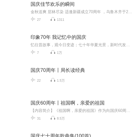
国庆佳节欢乐的瞬间
金秋送爽 层林尽染 适逢新疆成立70周年 ，乌鲁木齐于2025年9月23日迎来党中央和习大大带领的慰问团。新疆各族群众欢欣鼓舞，热烈欢迎。
27
1311
印象70年 我记忆中的国庆
忆往昔故事，观今日变迹；七十年华夏光景，新时代发展变迁。用声音走过时间的长河，以温度感受记忆中的故事。
7
1万
国庆70周年丨局长读经典
22
1.5万
国庆60周年丨祖国啊，亲爱的祖国
【内容简介】《祖国啊，亲爱的祖国》作为向国庆60周年献礼的重点出版物，由当代著名诗人、河北省作家协会副主席、《诗选刊》杂志主编郁葱担任主编；由中央人民广播电台著名播音指导方明、雅坤和著名朗诵艺术家瞿弦和、张筠英联袂朗诵，倾情演绎。祖国，如...
31
8.5万
国庆七十周年歌曲集(100首)