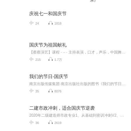
乐）
庆祝七一和国庆节
24
1818
国庆节为祖国献礼
【蔡蔡演艺】课程﹣-﹣主持表演，口才，声乐，中国舞，民族舞。独特的小舞台，专业的录音棚，每一位同学都能成为优秀的小明星。独特的教学模式，轻松上课，快乐学习！知名主持人，舞蹈家，高级教师任职授课！江南总校：河沟街42号三楼 18545856430江北分校...
215
1.7万
我们的节日-国庆节
南京出版传媒集团·南京出版社出版的图书《我们的节日》通过对中国节日文化和节日意义进行深度的挖掘，面向青少年群体构建独具特色的栏目内容，以此丰富春节、元宵节、清明节、端午节、七夕节、中秋节、重阳节等传统节日；六一节、教师节、国庆节等新兴节日的文化内涵和表现形式。促进青少年形成新的节日习俗，提升节日仪式感、认同感。音频作品由金陵朗读者联盟志愿者朗诵，南京音像出版社、金陵图书馆联合制作。
35
8076
二建市政冲刺，适合国庆节逆袭
2020年二级建造师市政专业1、从基础到密训冲刺V2、从精华课程到超压密押V3、0基础同步更新v4、持续更新到2020年考试V5、只要你跟着学让你一次稳拿证V6、渠道超压压题，超压三页纸等独家绝密压题!
36
2619