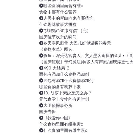
哪些食物里面含有维c
食物中都有什么营养
肉类中的蛋白内鬼有哪些坑
什锦趣味故事大拼盘
“猪吃糠”和“康有信”（完）
国庆佳节欢乐的瞬间
冬天寒风刺骨 大巴扎好似温暖的春天
《食物本草》图选
鳜鱼：深受达官贵人、文人墨客追捧的鱼儿•《
【国庆钜献】奇幻魔法师/多人有声剧/国庆爆更七
499 大结局-2
面包有添加什么食物添加剂
面包有添加什么食物添加剂
哪些食物含有胡萝卜素
10. 胡萝卜素缺乏怎么办？
元气食堂丨食物的有趣时刻
大卫侦探事务所
国庆专辑
《我爱你中国》
什么食物里面有维生素c
什么食物里面有维生素c