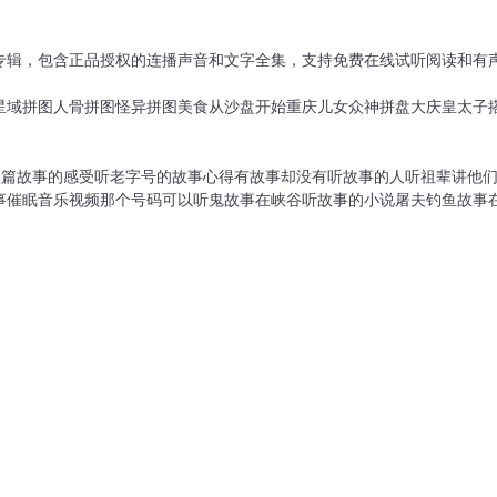
专辑，包含正品授权的连播声音和文字全集，支持免费在线试听阅读和有声
星域拼图
人骨拼图
怪异拼图
美食从沙盘开始
重庆儿女
众神拼盘
大庆皇太子
短篇故事的感受
听老字号的故事心得
有故事却没有听故事的人
听祖辈讲他
事催眠音乐视频
那个号码可以听鬼故事
在峡谷听故事的小说
屠夫钓鱼故事