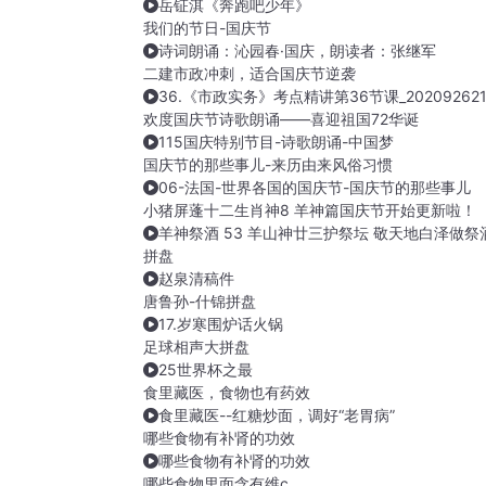
岳钲淇《奔跑吧少年》
我们的节日-国庆节
诗词朗诵：沁园春·国庆，朗读者：张继军
二建市政冲刺，适合国庆节逆袭
36.《市政实务》考点精讲第36节课_202092621
欢度国庆节诗歌朗诵——喜迎祖国72华诞
115国庆特别节目-诗歌朗诵-中国梦
国庆节的那些事儿-来历由来风俗习惯
06-法国-世界各国的国庆节-国庆节的那些事儿
小猪屏蓬十二生肖神8 羊神篇国庆节开始更新啦！
羊神祭酒 53 羊山神廿三护祭坛 敬天地白泽做祭
拼盘
赵泉清稿件
唐鲁孙-什锦拼盘
17.岁寒围炉话火锅
足球相声大拼盘
25世界杯之最
食里藏医，食物也有药效
食里藏医--红糖炒面，调好“老胃病”
哪些食物有补肾的功效
哪些食物有补肾的功效
哪些食物里面含有维c