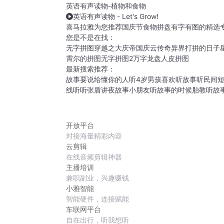
英语有声读物-植物和食物
英语有声读物 - Let's Grow!
喜马拉雅为您推荐国庆节食物拼盘有字有图的精选
您是不是在找：
无字拼图
穿越之大庆帝国
庆云传奇
异界打拼的日子
霄尔的拼图
无字拼图2
万字龙盘
人皮拼图
最新搜索推荐：
故事要说给懂你的人听
4岁男孩喜欢听故事
听民间
线听
听张盾讲夜故事
小朋友听故事的时候
胎教听故
开放平台
对接海量精彩内容
云剪辑
在线音频剪辑神器
主播培训
兼职副业，兴趣赚钱
小雅智能
智能硬件，连接赋能
车联网平台
自在出行，听我想听