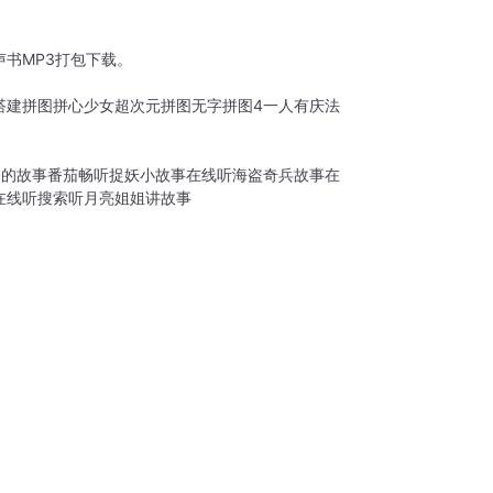
书MP3打包下载。
搭建拼图
拼心少女
超次元拼图
无字拼图4
一人有庆
法
们的故事
番茄畅听捉妖小故事在线听
海盗奇兵故事在
在线听
搜索听月亮姐姐讲故事