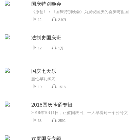
国庆特别晚会
《原创》：《国庆特别晚会》为展现国庆的喜庆与祖国的深情我将以具体的场景切入从清晨升旗的庄严到街头巷尾的欢庆到历史与当下的交融，用优美的笔触传递对祖国的热爱与自豪！用诗歌和情感美文形式，歌颂祖国的繁荣富强，祝人民幸福安康！
12
2.9万
法制史国庆班
12
1万
国庆七天乐
魔性早功练习
10
1518
2018国庆吟诵专辑
2018年10月1日，正值国庆日。一大早看到一个公号文章，正是文天祥的《己卯十月一日至燕越五日罹狴犴有感而赋》。当然，彼十一非当今的十一。不过数字的巧合还是让人感触，今天拿来读一读，体味一番历史英杰的民族情怀，恰也当时。 根据诗题来看，这组诗是写于十月一日至十月五日之间，是文天祥被俘之后所作，这些诗作不仅有凛凛正气，更也能看的到他百端交集的复杂情感。另一首于右任先生的《望大陆》，微信公号有称《望乡》，一句“山之上国之殇”荡气回肠，一并兴起拿来读了一读。仓促间多有瑕疵...
38
2592
欢度国庆专辑