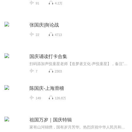
91
4.2万
张国庆|舆论战
22
4713
国庆诵读打卡合集
扫码添加声悦童星老师【造梦者文化-声悦童星】，备注“诵读打卡”报名，已添加好友的，直接发送“诵读打卡”报名，报名成功后进入社群。
7
2303
陈国庆-上海滑稽
149
126.8万
祖国万岁｜国庆特辑
家有山河锦绣，国有岁月芳华。热烈庆祝中华人民共和国成立73周年！