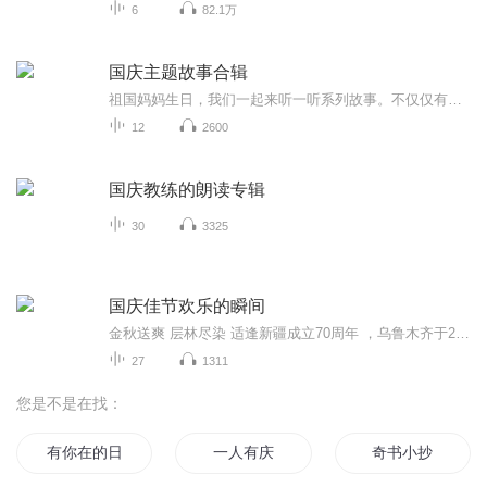
6
82.1万
国庆主题故事合辑
祖国妈妈生日，我们一起来听一听系列故事。不仅仅有《我的祖国》，还有红军故事，也有关于战争的故事，让大家体会到和平年代的不易。
12
2600
国庆教练的朗读专辑
30
3325
国庆佳节欢乐的瞬间
金秋送爽 层林尽染 适逢新疆成立70周年 ，乌鲁木齐于2025年9月23日迎来党中央和习大大带领的慰问团。新疆各族群众欢欣鼓舞，热烈欢迎。
27
1311
您是不是在找：
有你在的日子刚刚好
一人有庆
奇书小抄