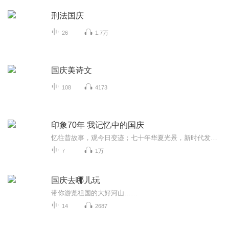
刑法国庆
26
1.7万
国庆美诗文
108
4173
印象70年 我记忆中的国庆
忆往昔故事，观今日变迹；七十年华夏光景，新时代发展变迁。用声音走过时间的长河，以温度感受记忆中的故事。
7
1万
国庆去哪儿玩
带你游览祖国的大好河山……
14
2687