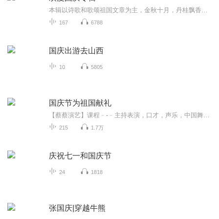
本辑以诗歌和歌颂祖国文章为主，金秋十月，丹桂飘香，在这个充满丰收喜悦的季节里，我们满怀激动和自豪，迎来了中华人民共和国76周年华诞。这不仅是一个庄重的纪念日，更是全体中华儿女共同欢庆的盛大的节日，承载着深厚的民族情感和历史意义.
167
6788
国庆出游去山西
10
5805
国庆节为祖国献礼
【蔡蔡演艺】课程﹣-﹣主持表演，口才，声乐，中国舞，民族舞。独特的小舞台，专业的录音棚，每一位同学都能成为优秀的小明星。独特的教学模式，轻松上课，快乐学习！知名主持人，舞蹈家，高级教师任职授课！江南总校：河沟街42号三楼 18545856430江北分校...
215
1.7万
庆祝七一和国庆节
24
1818
张国庆|穿越牛熊