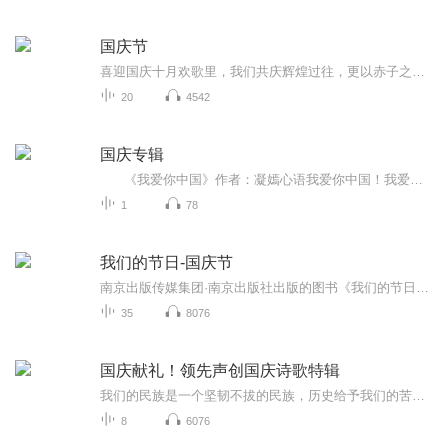
国庆节
喜迎国庆十月欢歌里，我们共庆辉煌过往，更以赤子之心，向未来书写滚烫的誓言——这盛世，值得我们以热爱相拥。
20
4542
国庆专辑
《我爱你中国》作者：凝嫣心语我爱你中国！我爱你春天蓬勃的秧苗；我爱你秋日金黄的硕果。我爱你中国！我爱你青松气质，我爱你红梅品格！我爱你家乡的甜蔗好像乳汁滋润着我的心窝。我爱你中国，我要把最美的歌儿献给你，我的母亲我的祖国。我爱你中国，我爱...
1
78
我们的节日-国庆节
南京出版传媒集团·南京出版社出版的图书《我们的节日》通过对中国节日文化和节日意义进行深度的挖掘，面向青少年群体构建独具特色的栏目内容，以此丰富春节、元宵节、清明节、端午节、七夕节、中秋节、重阳节等传统节日；六一节、教师节、国庆节等新兴节日的文化内涵和表现形式。促进青少年形成新的节日习俗，提升节日仪式感、认同感。音频作品由金陵朗读者联盟志愿者朗诵，南京音像出版社、金陵图书馆联合制作。
35
8076
国庆献礼！领先声创国庆诗歌特辑
我们的民族是一个坚韧不拔的民族，历史给予我们的苦难都变成了闪着金光的勋章！我们的国家是一个龙腾虎跃的国家，那条巨龙正以不可阻挡之势崛起于神奇的东方！------------------------------------------------值此祖国70周年华诞之际，领先声创以诗歌向祖国献礼！用我们的声音、用我们的热血、用我们的灵魂诵读经典爱国篇章，歌颂我们的祖国！永远繁荣富强！
8
6076