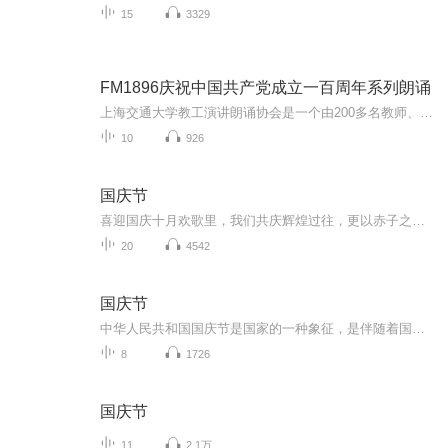
15
3329
FM1896庆祝中国共产党成立一百周年系列朗诵
上海交通大学教工演讲朗诵协会是一个由200多名教师、教学行政管理人员组成的热爱声音艺术的群众团体。他们在紧张的本职工作之余，凭借对崇高精神的追求，创作诗歌，排练节目，组织沙龙，倾情演出，描绘祖国山川壮美，抒发爱党爱国情怀，寄语激情岁月，憧憬...
10
926
国庆节
喜迎国庆十月欢歌里，我们共庆辉煌过往，更以赤子之心，向未来书写滚烫的誓言——这盛世，值得我们以热爱相拥。
20
4542
国庆节
中华人民共和国国庆节是国家的一种象征，是伴随着国家的出现而出现的。让我们用诗歌朗诵歌颂祖国的繁荣富强，国泰民安。
8
1726
国庆节
11
2.1万