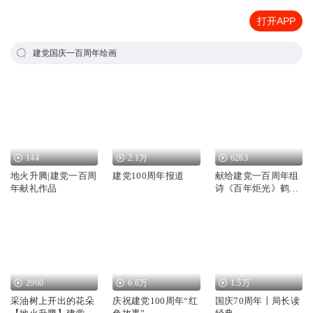
打开APP
建党国庆一百周年绘画
144
2.1万
6283
地火升腾|建党一百周
建党100周年报道
献给建党一百周年组
年献礼作品
诗《百年炬光》鹤清
智慧教育工作室
2960
6.6万
1.5万
采油树上开出的花朵
庆祝建党100周年“红
国庆70周年丨局长读