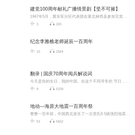
建党100周年献礼广播情景剧【坚不可摧】
1947年5月，冀东军分区代表团在塞北林西县参加完党代会返回途中，与国民党残匪及地方土匪遭遇。两名女译电员不幸被俘，她们凭着顽强的革命意志，历尽磨难,视死如归，在匪巢中机智勇敢的与穷凶极恶的匪徒们进行斗争。终于逃离魔窟，平安返回了部队。欢迎收...
3
265
纪念李雅樵老师诞辰一百周年
10
2564
翻录 | 国庆70周年阅兵解说词
今天是你的生日，我的中国。在这个不同寻常的 节日，相信每一位中华儿女都会从心底里说一句，我爱 你，中国。 70年风雨兼程，天安门广场上的红飘带寓意红色基因连接历史，现实与未来。今关的夭安门广场是世界曬目的中矗，今天的中国正前所未有的靠近世界舞台中心。长安街上，人民军队精神抖擞，这支袋穿草鞋，拿梭鑼走上征途的队伍，现在已经拥有7自己的航 母和斩一代隐身战机，正阔步迈向世界一流军队。此时 此刻，4名上将，2名中将，100多名少将，近15000名 官兵列队完毕．等待接受统帅的检阅．接受祖国和人民 的检阅。
8
5339
地动—海原大地震一百周年祭
整整一百年前，中国西北发生了一次里氏8.5级强烈地震，史称海原大地震，涉及灾民逾900万人，死难28.82万人，震中海原县死难者占全县人口59%。大震之后，大疫继之，官家几同虚设，百姓九死一生，痛定思痛，痛尤剧焉。
53
5652