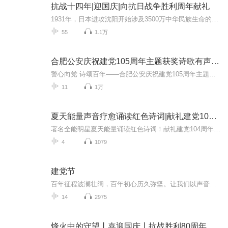
抗战十四年|迎国庆|向抗日战争胜利周年献礼
1931年，日本进攻沈阳开始涉及3500万中华民族生命的血泪史根据在日本搜集到的四百多张日方照片和地图为线索通过对这些照片中的历史信息进行中日史料对照分析和考证揭示了东北正规军、东北抗日义勇军和东北抗日联军在东北地区艰苦不屈的抵抗经过中国人民用...
55
1.1万
合肥公安庆祝建党105周年主题获奖诗歌有声展播
警心向党 诗颂百年——合肥公安庆祝建党105周年主题获奖诗歌有声展播。
11
1万
夏天能量声音疗愈诵读红色诗词|献礼建党104周年
著名全能明星夏天能量诵读红色诗词！献礼建党104周年文化自信！文化复兴！不忘初心 弘扬红色经典文化！微信视频号/公众号/微博搜索添加：夏天全球歌友会抖音xiatiancctv ；快手 微视xiatiantv欢迎 加关注 点赞 留言 转发 把爱传出去！
4
1079
建党节
百年征程波澜壮阔，百年初心历久弥坚。让我们以声音为舟，在历史的星河中，共赴一场跨越时空的精神之旅！
14
2975
烽火中的守望丨喜迎国庆丨抗战胜利80周年丨广播剧