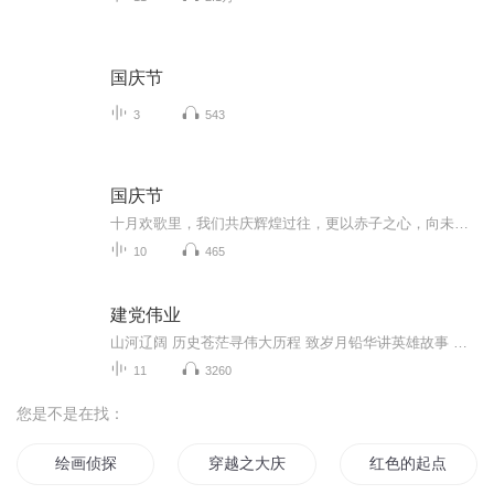
国庆节
3
543
国庆节
十月欢歌里，我们共庆辉煌过往，更以赤子之心，向未来书写滚烫的誓言——这盛世，值得我们以热爱相拥。
10
465
建党伟业
山河辽阔 历史苍茫寻伟大历程 致岁月铅华讲英雄故事 敬红色传承忆峥嵘岁月 扬革命精神
11
3260
您是不是在找：
绘画侦探
穿越之大庆帝国
红色的起点中国共