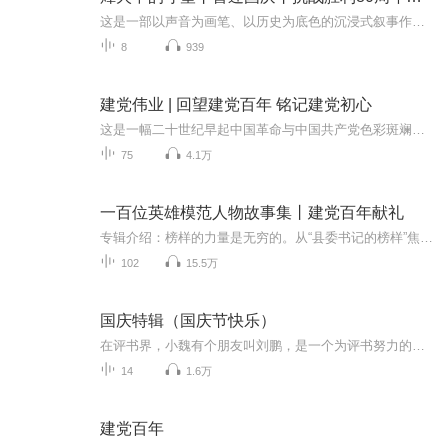
这是一部以声音为画笔、以历史为底色的沉浸式叙事作品，串联起1937年末南京城破后的烽火岁月与2025 年抗战胜利80周年的和平荣光，通过普通人的命运交织，复刻出中华民族在苦难中坚守、在抗争中前行的精神图谱。
8
939
建党伟业 | 回望建党百年 铭记建党初心
这是一幅二十世纪早起中国革命与中国共产党色彩斑斓的历史长卷！十月革命一声炮响，给中国送来了马克思列宁主义。1921年，应运而生的中国共产党，把一个落难的民族引向光明。屈辱、抗争、牺牲、奋起，血与火的淬炼中，共产党人扛起民族觉醒的大旗。在蒙昧...
75
4.1万
一百位英雄模范人物故事集丨建党百年献礼
专辑介绍：榜样的力量是无穷的。从“县委书记的榜样”焦裕禄到新时期领导干部的优秀代表郑培民……这一串串闪光的名字，虽然年代不同，事迹也不一样，但其精神实质都是一致的，即：坚定的理想信念和崇高的人生境界。他们是民族的脊梁、时代的先锋、祖国的...
102
15.5万
国庆特辑（国庆节快乐）
在评书界，小魏有个朋友叫刘鹏，是一个为评书努力的小伙子。在2021年国庆期间，他想弄个特辑，便烦劳我给他录个爱国题材的评书小段儿。这种事情，不是特殊情况，小魏一般不会拒绝，也就给其录了一个《鲁迅踢鬼》，等他传完，我再传到我的专辑里。另外，小...
14
1.6万
建党百年