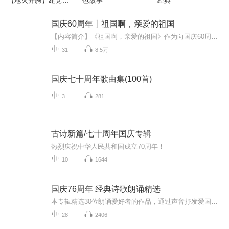
【地火升腾】建党一
色故事”
经典
百周年献礼作品
国庆60周年丨祖国啊，亲爱的祖国
【内容简介】《祖国啊，亲爱的祖国》作为向国庆60周年献礼的重点出版物，由当代著名诗人、河北省作家协会副主席、《诗选刊》杂志主编郁葱担任主编；由中央人民广播电台著名播音指导方明、雅坤和著名朗诵艺术家瞿弦和、张筠英联袂朗诵，倾情演绎。祖国，如...
31
8.5万
国庆七十周年歌曲集(100首)
3
281
古诗新篇/七十周年国庆专辑
热烈庆祝中华人民共和国成立70周年！
10
1644
国庆76周年 经典诗歌朗诵精选
本专辑精选30位朗诵爱好者的作品，通过声音抒发爱国之情
28
2406