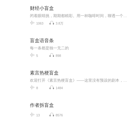
财经小盲盒
闭着眼睛挑，期期都精彩。用一杯咖啡时间，聊透一个投资主题。为你拆解最硬核、最深刻的底层逻辑。让你听懂趋势，看清机会，避开陷阱。欢迎订阅《财经小盲盒》，让纷繁复杂的世界，在你耳边清晰有序。
1063
3.8万
盲盒语音条
每一条都是独一无二的
5
898
素言热梗盲盒
欢迎打开《素言热梗盲盒》——这里没有预设的剧本，只有每天新鲜拆封的热点盲盒！主播清荷素言将化身“话题解谜人”，用犀利视角拆解社会事件、网络热梗、娱乐八卦的层层包装。从突发新闻到隐秘角落，从全民狂欢到深度思辨，每期几分钟，带你用声音“开盒...
8
1484
作者拆盲盒
13
8576