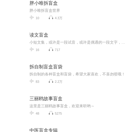
胖小唯拆盲盒
胖小唯拆盲盒世界
10
4.3万
读文盲盒
小短文集，或许是一段试音，或许是偶遇的一段文字，或许是心念已久的摘抄，亦或许是原创手稿……总之，随心而动，随悦而行……下一篇会是什么？——不好说。下一篇何时更？——不一定。只与灵感同行，与心意相伴——是为“最不靠谱之盲盒专辑”也！
16
717
拆自制盲盒盲袋
拆自制的各种盲盒和盲袋，希望大家喜欢，不喜勿喷哦！
83
2.2万
三丽鸥故事盲盒
这里是三丽鸥故事盲盒，欢迎来听哟～
48
5275
中医盲盒专辑