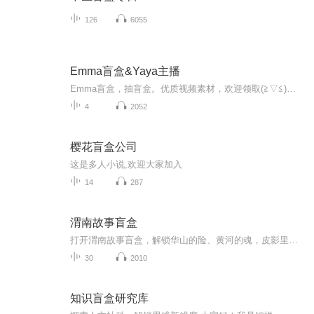
126
6055
Emma盲盒&Yaya主播
Emma盲盒，抽盲盒。优质视频素材，欢迎领取(≧▽≦)如果喜欢的话，别忘了动一动你的小手指，帮主播点个五星好评哦
4
2052
樱花盲盒公司
这是多人小说,欢迎大家加入
14
287
渭南故事盲盒
打开渭南故事盲盒，解锁华山的险、黄河的魂，皮影里的千年时光，有蒲城酥梨的香甜、华阴皮影的灵动，带你感受这座城市的历史与温情！
30
2010
知识盲盒研究库