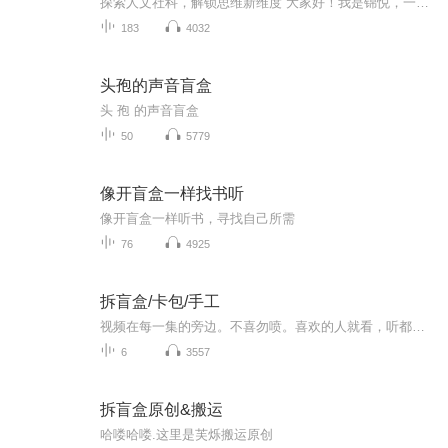
探索人文社科，解锁思维新维度 大家好！我是锦悦，一名致力于传播人文社科魅力的喜马拉雅新人主播。在浩瀚的知识星空中，人文社科犹如璀璨星辰，照亮人类文明的进程，也勾勒出社会发展的脉络。 在这里，我将带您穿越历史长河，解读古老文明兴衰背后的密码...
183
4032
头孢的声音盲盒
头 孢 的声音盲盒
50
5779
像开盲盒一样找书听
像开盲盒一样听书，寻找自己所需
76
4925
拆盲盒/卡包/手工
视频在每一集的旁边。不喜勿喷。喜欢的人就看，听都可以！！！！！
6
3557
拆盲盒原创&搬运
哈喽哈喽.这里是芙烁搬运原创