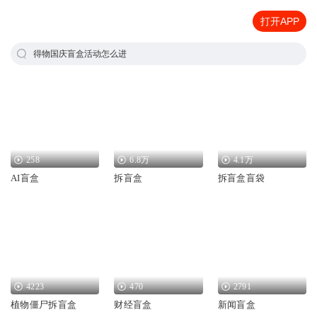
打开APP
得物国庆盲盒活动怎么进
258
6.8万
4.1万
AI盲盒
拆盲盒
拆盲盒盲袋
4223
470
2791
植物僵尸拆盲盒
财经盲盒
新闻盲盒