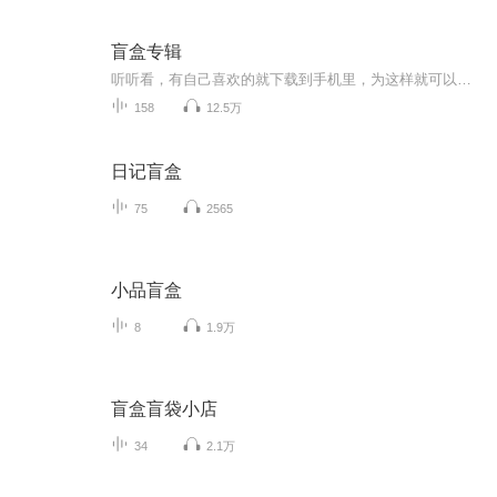
盲盒专辑
听听看，有自己喜欢的就下载到手机里，为这样就可以反复听了。
158
12.5万
日记盲盒
75
2565
小品盲盒
8
1.9万
盲盒盲袋小店
34
2.1万