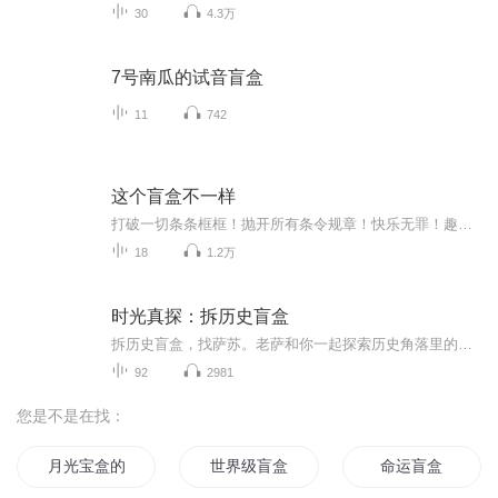
30
4.3万
7号南瓜的试音盲盒
11
742
这个盲盒不一样
打破一切条条框框！抛开所有条令规章！快乐无罪！趣味有理！拆盲盒，吓一跳，林林总总大杂烩，听听里面是什么？局座来演绎，耳朵醒醒吧！
18
1.2万
时光真探：拆历史盲盒
拆历史盲盒，找萨苏。老萨和你一起探索历史角落里的故事。每周更新，随时惊喜加更。萨苏中央电视台《讲武堂》主讲人中央电视台《国家记忆》栏目策划人中国公共外交协会日本问题专家中国儒学国际传播大使
92
2981
您是不是在找：
月光宝盒的传说
世界级盲盒玩家
命运盲盒