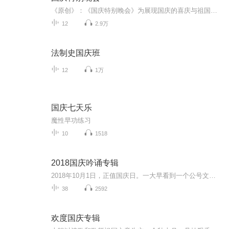
《原创》：《国庆特别晚会》为展现国庆的喜庆与祖国的深情我将以具体的场景切入从清晨升旗的庄严到街头巷尾的欢庆到历史与当下的交融，用优美的笔触传递对祖国的热爱与自豪！用诗歌和情感美文形式，歌颂祖国的繁荣富强，祝人民幸福安康！
12
2.9万
法制史国庆班
12
1万
国庆七天乐
魔性早功练习
10
1518
2018国庆吟诵专辑
2018年10月1日，正值国庆日。一大早看到一个公号文章，正是文天祥的《己卯十月一日至燕越五日罹狴犴有感而赋》。当然，彼十一非当今的十一。不过数字的巧合还是让人感触，今天拿来读一读，体味一番历史英杰的民族情怀，恰也当时。 根据诗题来看，这组诗是写于十月一日至十月五日之间，是文天祥被俘之后所作，这些诗作不仅有凛凛正气，更也能看的到他百端交集的复杂情感。另一首于右任先生的《望大陆》，微信公号有称《望乡》，一句“山之上国之殇”荡气回肠，一并兴起拿来读了一读。仓促间多有瑕疵...
38
2592
欢度国庆专辑