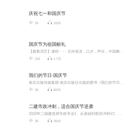
庆祝七一和国庆节
24
1818
国庆节为祖国献礼
【蔡蔡演艺】课程﹣-﹣主持表演，口才，声乐，中国舞，民族舞。独特的小舞台，专业的录音棚，每一位同学都能成为优秀的小明星。独特的教学模式，轻松上课，快乐学习！知名主持人，舞蹈家，高级教师任职授课！江南总校：河沟街42号三楼 18545856430江北分校...
215
1.7万
我们的节日-国庆节
南京出版传媒集团·南京出版社出版的图书《我们的节日》通过对中国节日文化和节日意义进行深度的挖掘，面向青少年群体构建独具特色的栏目内容，以此丰富春节、元宵节、清明节、端午节、七夕节、中秋节、重阳节等传统节日；六一节、教师节、国庆节等新兴节日的文化内涵和表现形式。促进青少年形成新的节日习俗，提升节日仪式感、认同感。音频作品由金陵朗读者联盟志愿者朗诵，南京音像出版社、金陵图书馆联合制作。
35
8076
二建市政冲刺，适合国庆节逆袭
2020年二级建造师市政专业1、从基础到密训冲刺V2、从精华课程到超压密押V3、0基础同步更新v4、持续更新到2020年考试V5、只要你跟着学让你一次稳拿证V6、渠道超压压题，超压三页纸等独家绝密压题!
36
2619