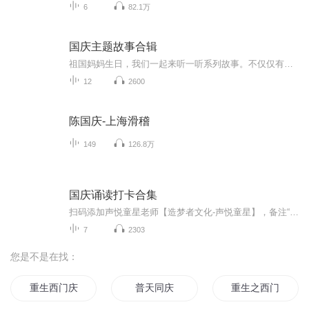
6
82.1万
国庆主题故事合辑
祖国妈妈生日，我们一起来听一听系列故事。不仅仅有《我的祖国》，还有红军故事，也有关于战争的故事，让大家体会到和平年代的不易。
12
2600
陈国庆-上海滑稽
149
126.8万
国庆诵读打卡合集
扫码添加声悦童星老师【造梦者文化-声悦童星】，备注“诵读打卡”报名，已添加好友的，直接发送“诵读打卡”报名，报名成功后进入社群。
7
2303
您是不是在找：
重生西门庆
普天同庆
重生之西门庆