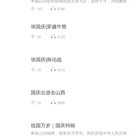
本辑以诗歌和歌颂祖国文章为主，金秋十月，丹桂飘香，在这个充满丰收喜悦的季节里，我们满怀激动和自豪，迎来了中华人民共和国76周年华诞。这不仅是一个庄重的纪念日，更是全体中华儿女共同欢庆的盛大的节日，承载着深厚的民族情感和历史意义.
167
6788
张国庆|穿越牛熊
91
4.2万
张国庆|舆论战
22
4713
国庆出游去山西
10
5805
祖国万岁｜国庆特辑
家有山河锦绣，国有岁月芳华。热烈庆祝中华人民共和国成立73周年！