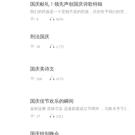
国庆献礼！领先声创国庆诗歌特辑
我们的民族是一个坚韧不拔的民族，历史给予我们的苦难都变成了闪着金光的勋章！我们的国家是一个龙腾虎跃的国家，那条巨龙正以不可阻挡之势崛起于神奇的东方！------------------------------------------------值此祖国70周年华诞之际，领先声创以诗歌向祖国献礼！用我们的声音、用我们的热血、用我们的灵魂诵读经典爱国篇章，歌颂我们的祖国！永远繁荣富强！
8
6076
刑法国庆
26
1.7万
国庆美诗文
108
4173
国庆佳节欢乐的瞬间
金秋送爽 层林尽染 适逢新疆成立70周年 ，乌鲁木齐于2025年9月23日迎来党中央和习大大带领的慰问团。新疆各族群众欢欣鼓舞，热烈欢迎。
27
1311
国庆特别晚会