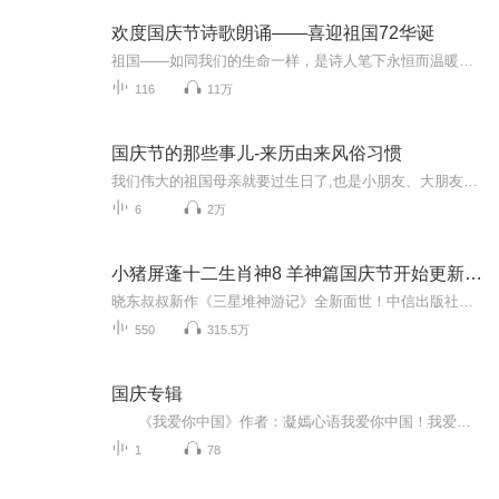
欢度国庆节诗歌朗诵——喜迎祖国72华诞
祖国——如同我们的生命一样，是诗人笔下永恒而温暖的主题。在祖国72周年华诞来临之际，特创建这个诗歌朗诵专辑，诵读经典爱国篇章，和大家一起歌颂祖国，向国庆的献礼！祝愿伟大的祖国繁荣富强，祝愿大家国庆节快乐，度过平安快乐的黄金周假期！
116
11万
国庆节的那些事儿-来历由来风俗习惯
我们伟大的祖国母亲就要过生日了,也是小朋友、大朋友们最喜欢的“国庆小长假”或说“黄金周”还有说”国庆7天乐”的，说法真是不一而足。那么“国庆节”是怎么来的？自古以来国庆节怎么庆贺？新中国国庆节的来历，以及新中国国庆节的庆贺方式又有哪些呢？ ...
6
2万
小猪屏蓬十二生肖神8 羊神篇国庆节开始更新啦！
晓东叔叔新作《三星堆神游记》全新面世！中信出版社出版！京东当当淘宝均有售！点蓝色字收听——《小猪屏蓬爆笑日记2024》《小猪屏蓬爆笑日记2》《小猪屏蓬爆笑日记1》让你笑得喘不上气！《我进故宫当富翁——小猪屏蓬故宫财商笔记》教你成为大富翁！《小...
550
315.5万
国庆专辑
《我爱你中国》作者：凝嫣心语我爱你中国！我爱你春天蓬勃的秧苗；我爱你秋日金黄的硕果。我爱你中国！我爱你青松气质，我爱你红梅品格！我爱你家乡的甜蔗好像乳汁滋润着我的心窝。我爱你中国，我要把最美的歌儿献给你，我的母亲我的祖国。我爱你中国，我爱...
1
78