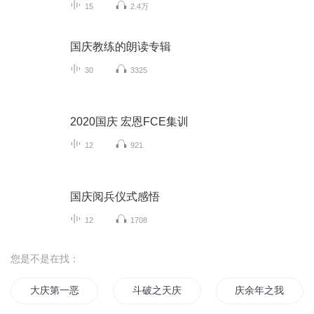
15
2.4万
国庆教练的朗读专辑
30
3325
2020国庆 宏恩FCE集训
12
921
国庆阅兵仪式感悟
12
1708
您是不是在找：
大庆第一恶
斗破之天庆焰火
庆余年之我叫王启