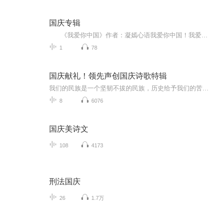
国庆专辑
《我爱你中国》作者：凝嫣心语我爱你中国！我爱你春天蓬勃的秧苗；我爱你秋日金黄的硕果。我爱你中国！我爱你青松气质，我爱你红梅品格！我爱你家乡的甜蔗好像乳汁滋润着我的心窝。我爱你中国，我要把最美的歌儿献给你，我的母亲我的祖国。我爱你中国，我爱...
1
78
国庆献礼！领先声创国庆诗歌特辑
我们的民族是一个坚韧不拔的民族，历史给予我们的苦难都变成了闪着金光的勋章！我们的国家是一个龙腾虎跃的国家，那条巨龙正以不可阻挡之势崛起于神奇的东方！------------------------------------------------值此祖国70周年华诞之际，领先声创以诗歌向祖国献礼！用我们的声音、用我们的热血、用我们的灵魂诵读经典爱国篇章，歌颂我们的祖国！永远繁荣富强！
8
6076
国庆美诗文
108
4173
刑法国庆
26
1.7万