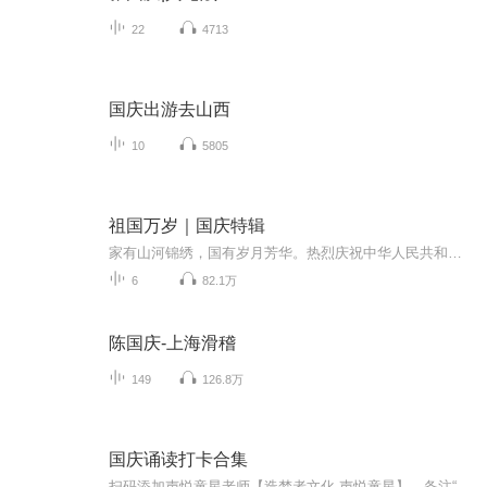
22
4713
国庆出游去山西
10
5805
祖国万岁｜国庆特辑
家有山河锦绣，国有岁月芳华。热烈庆祝中华人民共和国成立73周年！
6
82.1万
陈国庆-上海滑稽
149
126.8万
国庆诵读打卡合集
扫码添加声悦童星老师【造梦者文化-声悦童星】，备注“诵读打卡”报名，已添加好友的，直接发送“诵读打卡”报名，报名成功后进入社群。