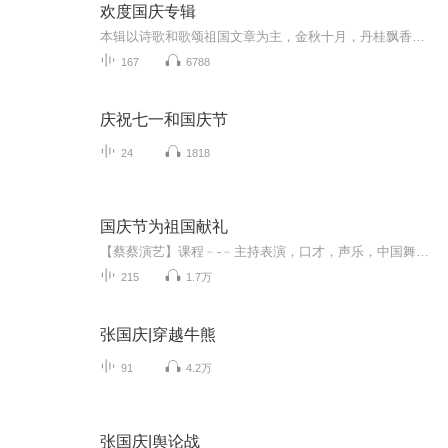
欢度国庆专辑
本辑以诗歌和歌颂祖国文章为主，金秋十月，丹桂飘香，在这个充满丰收喜悦的季节里，我们满怀激动和自豪，迎来了中华人民共和国76周年华诞。这不仅是一个庄重的纪念日，更是全体中华儿女共同欢庆的盛大的节日，承载着深厚的民族情感和历史意义.
167
6788
庆祝七一和国庆节
24
1818
国庆节为祖国献礼
【蔡蔡演艺】课程﹣-﹣主持表演，口才，声乐，中国舞，民族舞。独特的小舞台，专业的录音棚，每一位同学都能成为优秀的小明星。独特的教学模式，轻松上课，快乐学习！知名主持人，舞蹈家，高级教师任职授课！江南总校：河沟街42号三楼 18545856430江北分校...
215
1.7万
张国庆|穿越牛熊
91
4.2万
张国庆|舆论战