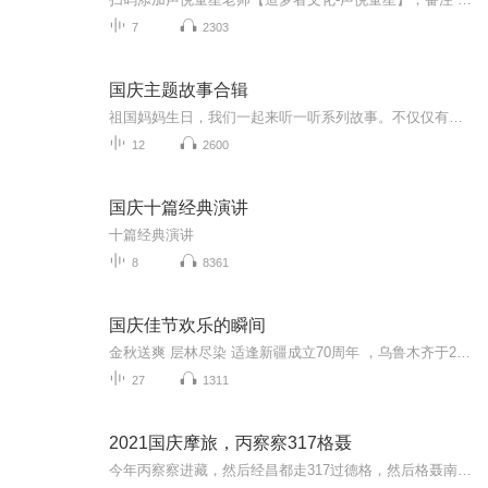
7
2303
国庆主题故事合辑
祖国妈妈生日，我们一起来听一听系列故事。不仅仅有《我的祖国》，还有红军故事，也有关于战争的故事，让大家体会到和平年代的不易。
12
2600
国庆十篇经典演讲
十篇经典演讲
8
8361
国庆佳节欢乐的瞬间
金秋送爽 层林尽染 适逢新疆成立70周年 ，乌鲁木齐于2025年9月23日迎来党中央和习大大带领的慰问团。新疆各族群众欢欣鼓舞，热烈欢迎。
27
1311
2021国庆摩旅，丙察察317格聂
今年丙察察进藏，然后经昌都走317过德格，然后格聂南线，最后沙溪古镇收尾。