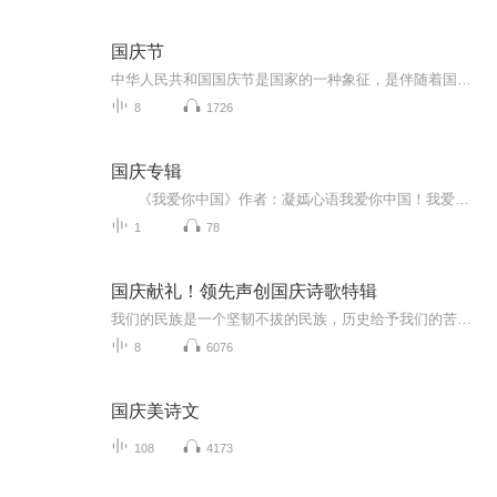
国庆节
中华人民共和国国庆节是国家的一种象征，是伴随着国家的出现而出现的。让我们用诗歌朗诵歌颂祖国的繁荣富强，国泰民安。
8
1726
国庆专辑
《我爱你中国》作者：凝嫣心语我爱你中国！我爱你春天蓬勃的秧苗；我爱你秋日金黄的硕果。我爱你中国！我爱你青松气质，我爱你红梅品格！我爱你家乡的甜蔗好像乳汁滋润着我的心窝。我爱你中国，我要把最美的歌儿献给你，我的母亲我的祖国。我爱你中国，我爱...
1
78
国庆献礼！领先声创国庆诗歌特辑
我们的民族是一个坚韧不拔的民族，历史给予我们的苦难都变成了闪着金光的勋章！我们的国家是一个龙腾虎跃的国家，那条巨龙正以不可阻挡之势崛起于神奇的东方！------------------------------------------------值此祖国70周年华诞之际，领先声创以诗歌向祖国献礼！用我们的声音、用我们的热血、用我们的灵魂诵读经典爱国篇章，歌颂我们的祖国！永远繁荣富强！
8
6076
国庆美诗文
108
4173