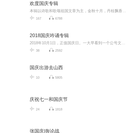
欢度国庆专辑
本辑以诗歌和歌颂祖国文章为主，金秋十月，丹桂飘香，在这个充满丰收喜悦的季节里，我们满怀激动和自豪，迎来了中华人民共和国76周年华诞。这不仅是一个庄重的纪念日，更是全体中华儿女共同欢庆的盛大的节日，承载着深厚的民族情感和历史意义.
167
6788
2018国庆吟诵专辑
2018年10月1日，正值国庆日。一大早看到一个公号文章，正是文天祥的《己卯十月一日至燕越五日罹狴犴有感而赋》。当然，彼十一非当今的十一。不过数字的巧合还是让人感触，今天拿来读一读，体味一番历史英杰的民族情怀，恰也当时。 根据诗题来看，这组诗是写于十月一日至十月五日之间，是文天祥被俘之后所作，这些诗作不仅有凛凛正气，更也能看的到他百端交集的复杂情感。另一首于右任先生的《望大陆》，微信公号有称《望乡》，一句“山之上国之殇”荡气回肠，一并兴起拿来读了一读。仓促间多有瑕疵...
38
2592
国庆出游去山西
10
5805
庆祝七一和国庆节
24
1818
张国庆|舆论战