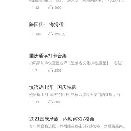
祖国妈妈生日，我们一起来听一听系列故事。不仅仅有《我的祖国》，还有红军故事，也有关于战争的故事，让大家体会到和平年代的不易。
12
2600
陈国庆-上海滑稽
149
126.8万
国庆诵读打卡合集
扫码添加声悦童星老师【造梦者文化-声悦童星】，备注“诵读打卡”报名，已添加好友的，直接发送“诵读打卡”报名，报名成功后进入社群。
7
2303
慢语诉山河｜国庆特辑
慢语诉山河·国庆特辑 序 当秋风掠过天安门的红墙，当桂香漫过万里长江的碧波，我总愿慢下脚步，以声为笔，轻轻描摹这山河的模样。 不必追赶喧嚣的潮，也无需堆砌华丽的词——这一辑里，每一段朗诵都是心底的低语：是对着塞北草原的星子说“国泰”，是向着...
13
808
2021国庆摩旅，丙察察317格聂
今年丙察察进藏，然后经昌都走317过德格，然后格聂南线，最后沙溪古镇收尾。