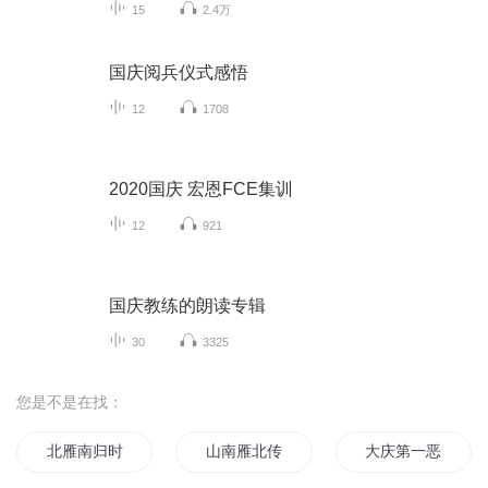
15
2.4万
国庆阅兵仪式感悟
12
1708
2020国庆 宏恩FCE集训
12
921
国庆教练的朗读专辑
30
3325
您是不是在找：
北雁南归时
山南雁北传
大庆第一恶