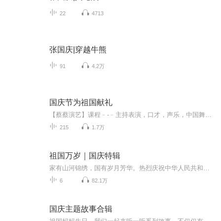
22
4713
张国庆|穿越牛熊
91
4.2万
国庆节为祖国献礼
【蔡蔡演艺】课程﹣-﹣主持表演，口才，声乐，中国舞，民族舞。独特的小舞台，专业的录音棚，每一位同学都能成为优秀的小明星。独特的教学模式，轻松上课，快乐学习！知名主持人，舞蹈家，高级教师任职授课！江南总校：河沟街42号三楼 18545856430江北分校...
215
1.7万
祖国万岁｜国庆特辑
家有山河锦绣，国有岁月芳华。热烈庆祝中华人民共和国成立73周年！
6
82.1万
国庆主题故事合辑