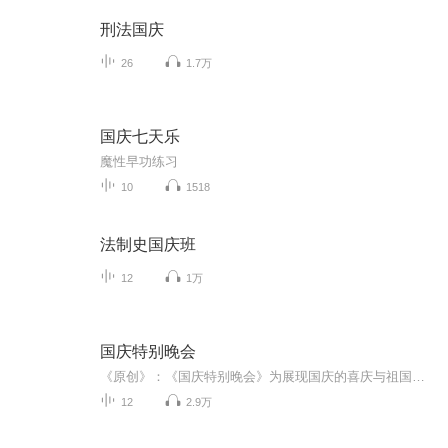
刑法国庆
26
1.7万
国庆七天乐
魔性早功练习
10
1518
法制史国庆班
12
1万
国庆特别晚会
《原创》：《国庆特别晚会》为展现国庆的喜庆与祖国的深情我将以具体的场景切入从清晨升旗的庄严到街头巷尾的欢庆到历史与当下的交融，用优美的笔触传递对祖国的热爱与自豪！用诗歌和情感美文形式，歌颂祖国的繁荣富强，祝人民幸福安康！
12
2.9万