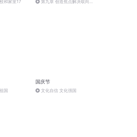
校和家里17
第九章 创造焦点解决取向的
学校: 为管理者提供策略(2)
国庆节
祖国
文化自信 文化强国