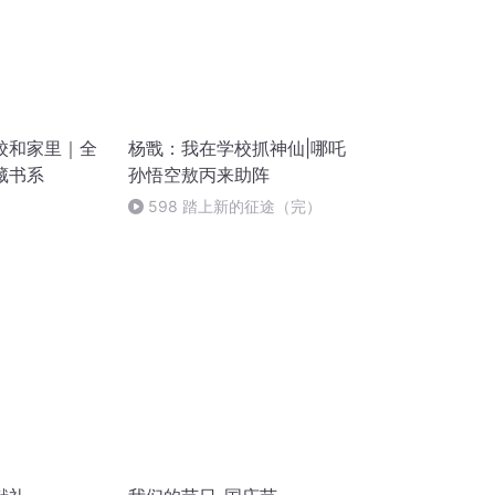
校和家里｜全
杨戬：我在学校抓神仙|哪吒
藏书系
孙悟空敖丙来助阵
598 踏上新的征途（完）