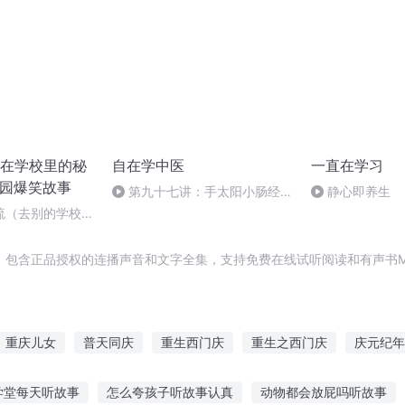
在学校里的秘
自在学中医
一直在学习
校园爆笑故事
第九十七讲：手太阳小肠经－
静心即养生
这个穴位居然要张开嘴才能找到
漂流（去别的学校淘
，包含正品授权的连播声音和文字全集，支持免费在线试听阅读和有声书M
重庆儿女
普天同庆
重生西门庆
重生之西门庆
庆元纪年
那年那月那时节
庆云传奇
庆阳成长手札
嘉庆皇帝
穿越之
学堂每天听故事
怎么夸孩子听故事认真
动物都会放屁吗听故事