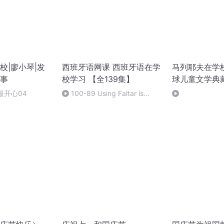
校|廖小琴|发
西班牙语网课 西班牙语在学
马列耶夫在学
事
校学习 【全139集】
球儿童文学典
最开心04
100-89 Using Faltar is
Spanish _ Lesson 89