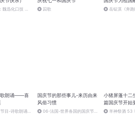
庆节快乐）
庆祝七一和国庆节
国庆节为祖国
：魏迅化口技 二
囚歌
岳钲淇《奔跑
般唱法和原生态
歌朗诵——喜
国庆节的那些事儿-来历由来
小猪屏蓬十二生
诞
风俗习惯
篇国庆节开始
别节目-诗歌朗诵-
06-法国-世界各国的国庆节-
羊神祭酒 53
国庆节的那些事儿
坛 敬天地白泽做