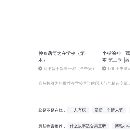
神奇话筒之在学校（第一
小糊涂神：藏
本）
密 第二季 |
到甲普甲普星一游（全书完）
179 图书
气）（完）
喜马拉雅为您推荐在学校里过的国庆节的精选专辑
一人有庆
最后一个情人节
您是不是在找：
大庆第一恶
庆之的野望
什么故事适合男童听
博雅小
最新搜索推荐：