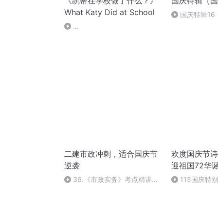
《凯蒂在学校做了什么？》
国庆特辑（国
What Katy Did at School
国庆特辑16
胡 东方红+一
what_katy_did_school_13_coolidge_64kb
二建市政冲刺，适合国庆节
欢度国庆节诗
逆袭
迎祖国72华
36.《市政实务》考点精讲第
115国庆特
36节课_2020926212025
中国梦