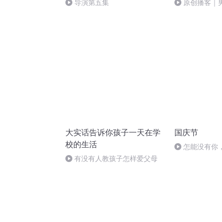
导演第五集
原创播客｜
场？揭秘逛街
大实话告诉你孩子一天在学
国庆节
校的生活
怎能没有你
有没有人教孩子怎样爱父母