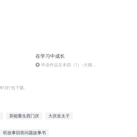
在学习中成长
毕业作品文本四（1）-大猫一
朵_
P3打包下载。
异能重生西门庆
大庆皇太子
大庆帝国
庆余年之长歌行
安庆年记事
听故事回答问题故事书