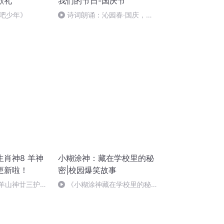
献礼
我们的节日-国庆节
吧少年》
诗词朗诵：沁园春·国庆，朗
读者：张继军
肖神8 羊神
小糊涂神：藏在学校里的秘
更新啦！
密|校园爆笑故事
 羊山神廿三护祭
《小糊涂神藏在学校里的秘
祭酒（4）
密》 一小片蓝天 第25集 编瞎话