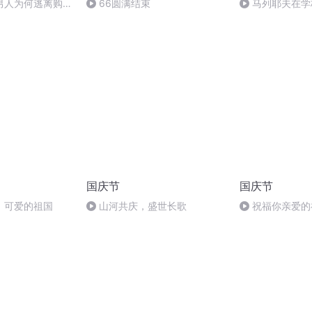
男人为何逃离购物
66圆满结束
马列耶夫在学
背后的心理学
国庆节
国庆节
，可爱的祖国
山河共庆，盛世长歌
祝福你亲爱的