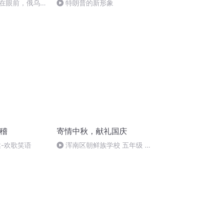
在眼前，俄乌冲
特朗普的新形象
将会如何发展？
滑稽
寄情中秋，献礼国庆
达-欢歌笑语
浑南区朝鲜族学校 五年级 孙
多永