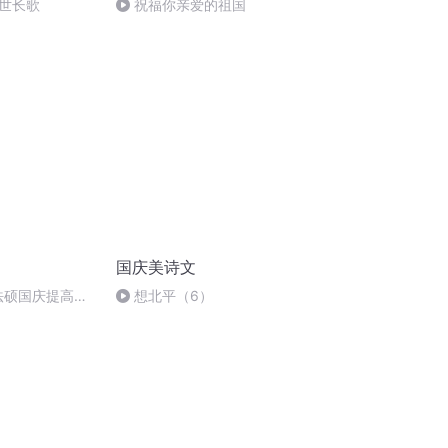
世长歌
祝福你亲爱的祖国
国庆美诗文
成法硕国庆提高班
想北平（6）