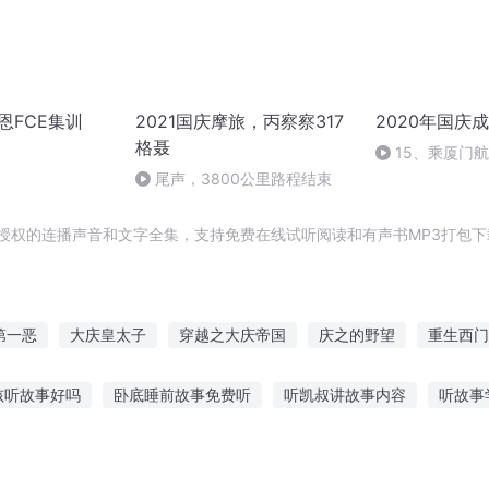
宏恩FCE集训
2021国庆摩旅，丙察察317
2020年国庆
格聂
15、乘厦门
尾声，3800公里路程结束
授权的连播声音和文字全集，支持免费在线试听阅读和有声书MP3打包下
第一恶
大庆皇太子
穿越之大庆帝国
庆之的野望
重生西门
歌行
大官人西门庆
安庆年记事
重生之西门庆
庆阳成长手
孩听故事好吗
卧底睡前故事免费听
听凯叔讲故事内容
听故事
焰火
重庆儿女
宵故事在线听
难得峡谷故事在线听
如何跟qq好友听故事
讲故