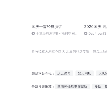
国庆十篇经典演讲
2020国庆 
十篇经典演讲8 - 福柯空间回
Day4 part3
归异托邦演讲
喜马拉雅为您推荐国庆 之最的精选专辑，包含正品
庆云传奇
普天同庆
大庆
您是不是在找：
快穿之吉庆有余
庆余年之长
越南神仙故事在线听
多给小
最新搜索推荐：
异能重生西门庆
斗破之天庆
讲给人听的幽默故事
金桥夜