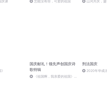
国庆课
怎能没有你，可爱的祖国
山河共庆，盛
国庆献礼！领先声创国庆诗
刑法国庆
歌特辑
国》
2020年华
刑法陈 (26)
《祖国啊，我亲爱的祖国》温
婉