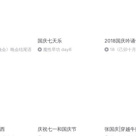
国庆七天乐
2018国庆吟
晚会》晚会结尾语
魔性早功 day6
18《己卯十
日罹狴犴有感而
文天祥 自由吟诵
西
庆祝七一和国庆节
张国庆|穿越牛