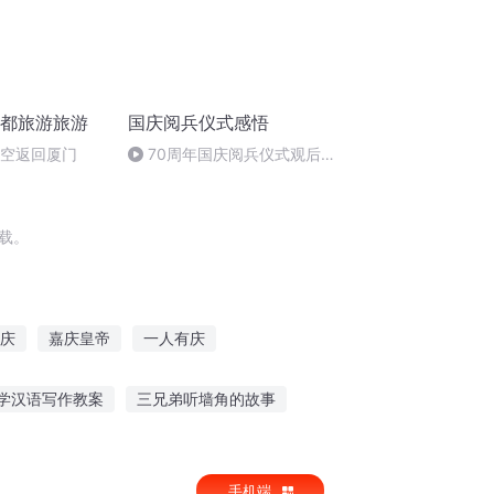
成都旅游旅游
国庆阅兵仪式感悟
航空返回厦门
70周年国庆阅兵仪式观后感
作者：卞雨祺 朗读者：卞雨祺
载。
庆
嘉庆皇帝
一人有庆
札
庆元纪年
水浒西门庆
学汉语写作教案
三兄弟听墙角的故事
事给老婆听开心
老师讲故事孩子喜欢听
手机端