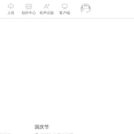
上传
创作中心
有声出版
客户端
国庆节