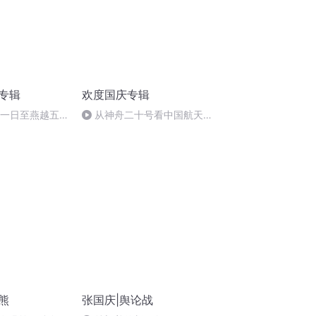
诵专辑
欢度国庆专辑
月一日至燕越五
从神舟二十号看中国航天
赋》组律18首
的“隐形实力”
熊
张国庆|舆论战