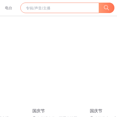
电台
国庆节
国庆节