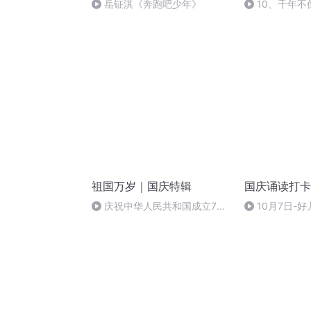
岳钲淇《奔跑吧少年》
10、千年不
祖国万岁｜国庆特辑
国庆诵读打卡
庆祝中华人民共和国成立73
10月7日-好
周年 天安门广场举行升国旗仪式