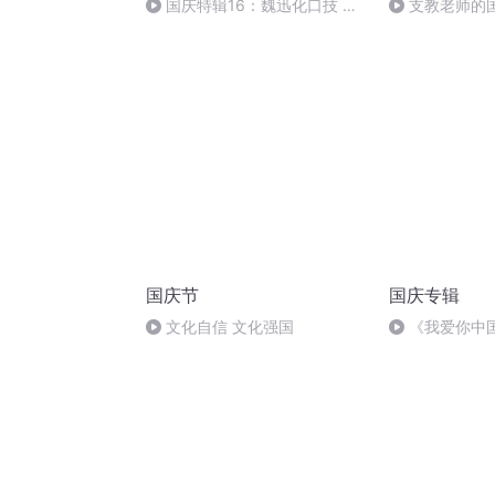
国庆特辑16：魏迅化口技 二
支教老师的
胡 东方红+一般唱法和原生态
国庆节
国庆专辑
文化自信 文化强国
《我爱你中