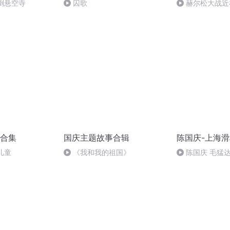
倒悬空寺
囚歌
赫尔松大战近
突的关键之战，
合集
国庆主题故事合辑
陈国庆-上海
儿童
《我和我的祖国》
陈国庆 毛猛