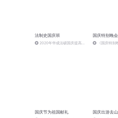
法制史国庆班
国庆特别晚会
2020年华成法硕国庆提高班
《国庆特别
法制史马志冰 (12)
国庆节为祖国献礼
国庆出游去山