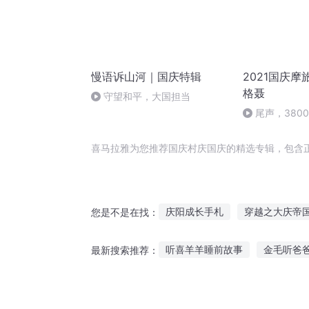
慢语诉山河｜国庆特辑
2021国庆摩
格聂
守望和平，大国担当
尾声，380
喜马拉雅为您推荐国庆村庆国庆的精选专辑，包含
庆阳成长手札
穿越之大庆帝
您是不是在找：
异能重生西门庆
水浒西门庆
听喜羊羊睡前故事
金毛听爸
最新搜索推荐：
庆余年之长歌行
快穿之吉庆
腾讯新闻小孩听鬼故事
我的