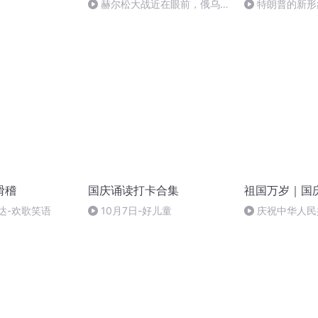
赫尔松大战近在眼前，俄乌冲
特朗普的新形
突的关键之战，将会如何发展？
滑稽
国庆诵读打卡合集
祖国万岁｜国
达-欢歌笑语
10月7日-好儿童
庆祝中华人民
周年 天安门广