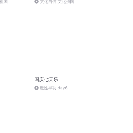
祖国
文化自信 文化强国
国庆七天乐
魔性早功 day6