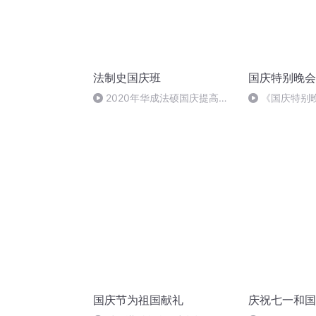
法制史国庆班
国庆特别晚会
2020年华成法硕国庆提高班
《国庆特别
法制史马志冰 (12)
国庆节为祖国献礼
庆祝七一和国