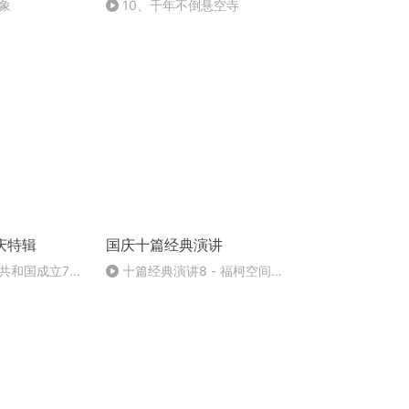
象
10、千年不倒悬空寺
庆特辑
国庆十篇经典演讲
共和国成立73
十篇经典演讲8 - 福柯空间回
场举行升国旗仪式
归异托邦演讲