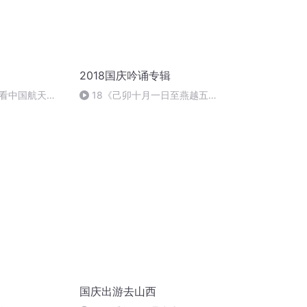
2018国庆吟诵专辑
看中国航天
18《己卯十月一日至燕越五
日罹狴犴有感而赋》组律18首
文天祥 自由吟诵
国庆出游去山西