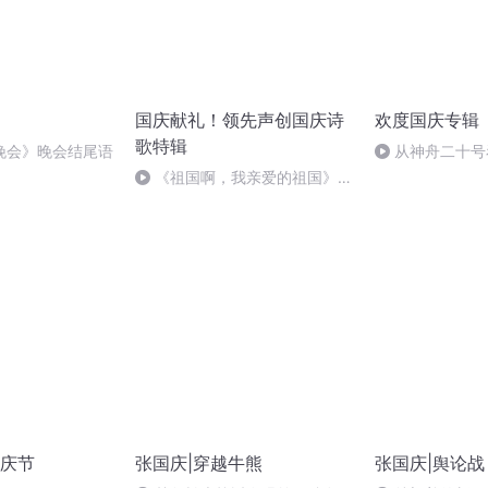
国庆献礼！领先声创国庆诗
欢度国庆专辑
歌特辑
晚会》晚会结尾语
从神舟二十号
的“隐形实力”
《祖国啊，我亲爱的祖国》温
婉
庆节
张国庆|穿越牛熊
张国庆|舆论战