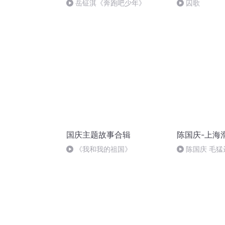
岳钲淇《奔跑吧少年》
囚歌
国庆主题故事合辑
陈国庆-上海
《我和我的祖国》
陈国庆 毛猛