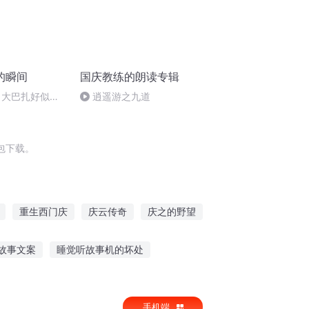
的瞬间
国庆教练的朗读专辑
 大巴扎好似温
逍遥游之九道
包下载。
重生西门庆
庆云传奇
庆之的野望
庆元纪年
普天同庆
故事文案
睡觉听故事机的坏处
听北京道德模范讲故事
手机端