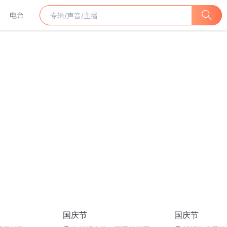
电台
国庆节
国庆节