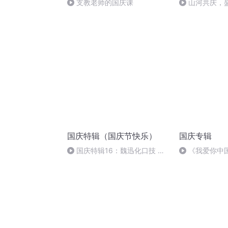
支教老师的国庆课
山河共庆，
国庆特辑（国庆节快乐）
国庆专辑
国庆特辑16：魏迅化口技 二
《我爱你中
胡 东方红+一般唱法和原生态