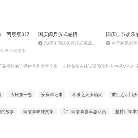
旅，丙察察317
国庆阅兵仪式感悟
国庆佳节欢乐
70周年国庆阅兵仪式观后感
冬天寒风刺骨
作者：卞雨祺 朗读者：卞雨祺
暖的春天
0公里路程结束
正品授权的连播声音和文字全集，支持免费在线试听阅读和有声书MP3打
国
大庆第一恶
安庆年记事
斗破之天庆焰火
重生之西门庆
嘉庆皇帝
庆余年之我叫王启年
大庆皇太子
大官人西门庆
爸的故事
听故事晒娃文案
宝宝听故事赛车总动员
坚持听绘本
有余
重庆儿女
世界音频听故事
七岁孩子听的故事在线听
听老师讲党史故事有感