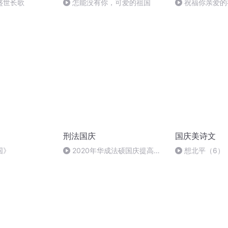
盛世长歌
怎能没有你，可爱的祖国
祝福你亲爱的
刑法国庆
国庆美诗文
国》
2020年华成法硕国庆提高班
想北平（6）
刑法陈 (26)