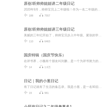
原创:听帅帅姐姐讲二年级日记
2020年9月，帅帅宝贝上二年级啦！作为一名二年级的小学生，帅帅宝贝在学习和生活中又会遇到哪些有趣的事情或让人不开心的烦恼呢？要想了解当代小学生二年级生活的点点滴滴，欢迎收听:听帅帅姐姐讲二年级日记！每日更新，笑点不断，让我们与孩子一起成长！
188
7557
原创:听帅帅姐姐讲三年级日记
美腻的三年纪开始了，帅帅宝贝步入中年级。紧张的学习和生活之余，会有哪些有趣的事情发生呢？让我们一起拭目以待，跟着帅帅姐姐的声音，共同见证帅帅宝贝的三年级每一天。
110
6463
国庆特辑（国庆节快乐）
在评书界，小魏有个朋友叫刘鹏，是一个为评书努力的小伙子。在2021年国庆期间，他想弄个特辑，便烦劳我给他录个爱国题材的评书小段儿。这种事情，不是特殊情况，小魏一般不会拒绝，也就给其录了一个《鲁迅踢鬼》，等他传完，我再传到我的专辑里。另外，小...
14
1.6万
日记｜我的小葱日记
有了日记就有了生活的备忘录。我是小葱，是一名90后宝妈，也是万千世界中普普通通的一名上班族，年初的时候给自己买了一本日记本，想要记录自己一年中的喜怒哀乐，却总因为这样的那样的原因而搁浅，或许，我可以通过另一种方式来记录……
19
981
小屁孩日记之二年级趣事多1