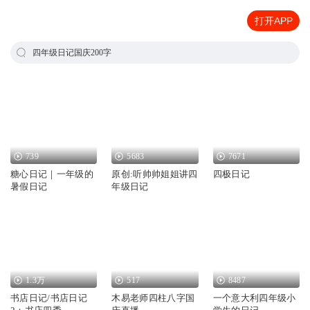
打开APP
四年级日记国庆200字
739
5683
7671
糖心日记｜一年级的
原创:听帅帅姐姐讲四
四极日记
暑假日记
年级日记
1.3万
517
8487
书店日记/书店日记
木易老师四柱八字国
一个意大利四年级小