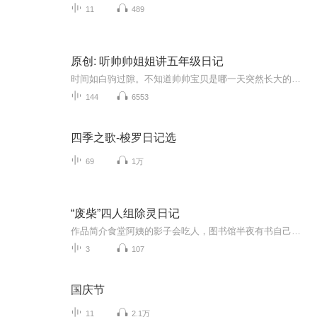
11
489
原创: 听帅帅姐姐讲五年级日记
时间如白驹过隙。不知道帅帅宝贝是哪一天突然长大的，只看到帅帅姐姐鬓角的白发，像雨后春笋一样层出不穷。时间，请允许我用声音记录帅帅宝贝五年级成长的每一天。欢迎围观。
144
6553
四季之歌-梭罗日记选
69
1万
“废柴”四人组除灵日记
作品简介食堂阿姨的影子会吃人，图书馆半夜有书自己翻页——九州大陆的暗影生物，盯上猫族小学了。猫小北，一个能看见“脏东西”的普通小学生，本来只想混到毕业。结果同桌猫小雪、发小猫小胖硬拉着他组了个“除灵小队”。三人硬着头皮上了。然后遇到了转...
3
107
国庆节
11
2.1万