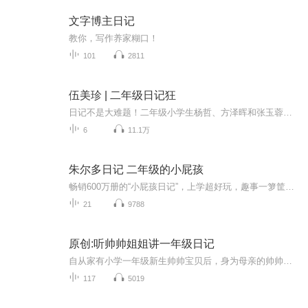
文字博主日记
教你，写作养家糊口！
101
2811
伍美珍 | 二年级日记狂
日记不是大难题！二年级小学生杨哲、方泽晖和张玉蓉就用稚嫩的日记，为我们讲述了他们丰富多彩的校园和家庭生活。胖妈妈带我吃肯德基、爸爸妈妈要离婚、想对外公说句话、胡老师给我打电话、给自己拔牙齿……一个个人物栩栩如生，每天一个可爱故事，让你爱上日记，爱上生活！
6
11.1万
朱尔多日记 二年级的小屁孩
畅销600万册的“小屁孩日记”，上学超好玩，趣事一箩筐！专为准小学生、一 二年级学生量身打造！二年级啦！我们变得有些不一样：当超人还是当恐龙 ，你能帮我选一下吗？思想品德课变成了蒙眼睛课 ！是什么让刘坚强像袋鼠一样跳来跳去，又像猴子一样张牙舞...
21
9788
原创:听帅帅姐姐讲一年级日记
自从家有小学一年级新生帅帅宝贝后，身为母亲的帅帅姐姐的生活过得惊心动魄、五味俱全起来。要想知道一年级新生的每日活动、亲子关系、家庭教育等信息，请《听帅帅姐姐讲一年级日记》，和帅帅姐姐一起用声音见证帅帅宝贝小学一年级生活的喜怒哀乐，见证孩...
117
5019