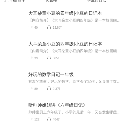
2：书店四季
庆直播
学生的日记
大耳朵童小豆的四年级|小豆的日记本
【内容简介】《大耳朵童小豆的四年级》是一本校园幽默系列故事，书里有大耳朵童小豆、贪吃鬼韩旭、故事大王许不凡、假小子傅柔柔，勤奋好学十分孝顺的学委梁光莹，总是和童小豆作对的同桌班长薛灵灵......发生在书里每个小朋友身上的，是一个个令人捧腹大...
40
13.8万
大耳朵童小豆的四年级|小豆的日记本
【内容简介】《大耳朵童小豆的四年级》是一本校园幽默系列故事，书里有大耳朵童小豆、贪吃鬼韩旭、故事大王许不凡、假小子傅柔柔，勤奋好学十分孝顺的学委梁光莹，总是和童小豆作对的同桌班长薛灵灵......发生在书里每个小朋友身上的，是一个个令人捧腹大...
39
8051
好玩的数学日记一年级
有趣的故事，好玩的数学。既学会了写作，又弄懂了数学，在日常生活中潜移默化地培养数学思维！我是一名一年级小学生的妈妈，现在的数学已经不是简单的加减了，逻辑性很强，我们可以通过生活中有趣的故事来培养孩子的数学思维。
89
2.3万
听帅帅姐姐讲《六年级日记》
帅帅宝贝上六年级了。小学的最后一年，又会发生哪些趣事呢？一起围观吧。
122
4847