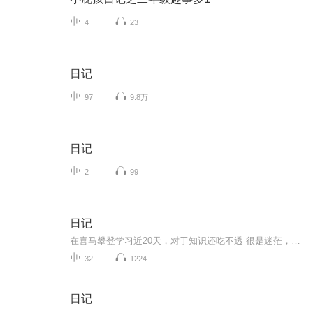
4
23
日记
97
9.8万
日记
2
99
日记
在喜马攀登学习近20天，对于知识还吃不透 很是迷茫，不比以前画画，该用什么笔了就顺手拿起来作画，这配音不熟练，效果很差，拿不出手！以前用笔记记一些三三两两的往事，现在，我要学会用声音去记录！希望自己能一天天有进步！多多鞭策我吧！不然我会偷懒...
32
1224
日记