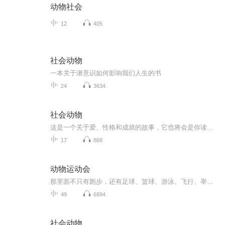
动物社会
12
405
社会动物
一本关于潜意识如何影响我们人生的书
24
3634
社会动物
这是一个关于爱、性格和成就的故事，它也将会是你读过的最幸福的故事。它不同于一般励志书所定义的表象化的成功——高智商、高学历、一技之长、令人羡慕的工作、显赫的身份地位。作者立足于过去30年来心理学、社会学、政治学、哲学、经济学、脑科学等对人...
17
868
动物运动会
那里面不只有跑步，还有足球、篮球、游泳、飞行、举重、团队战
49
6894
社会动物