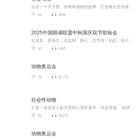
这是一个关于爱、性格和成就的故事，它也将会是你读过的最幸福的故事。
84
3844
2025中国朗诵联盟中秋国庆双节歌咏会
总策划：凤雏生；总监制：静心；总导演：化虹；执行总监：莺子；执行导演：橙夏；主持人：静心、化虹、橙夏
37
1367
动物奥运会
31
16.7万
社会性动物
它是一本讲述人际关系的心理学著作，涉及情感、 移情、偏见、攻击性、从众性和利他行为等诸多方面。对于人们日常生活中的困惑，本书提供了科学的答案：为什么企业热衷于用明星做广告？为什么有人溺水时围观的人却不伸以援手？为什么人们会相信邪教？为什么...
82
78.2万
动物奥运会