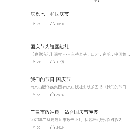
乐）
庆祝七一和国庆节
24
1818
国庆节为祖国献礼
【蔡蔡演艺】课程﹣-﹣主持表演，口才，声乐，中国舞，民族舞。独特的小舞台，专业的录音棚，每一位同学都能成为优秀的小明星。独特的教学模式，轻松上课，快乐学习！知名主持人，舞蹈家，高级教师任职授课！江南总校：河沟街42号三楼 18545856430江北分校...
215
1.7万
我们的节日-国庆节
南京出版传媒集团·南京出版社出版的图书《我们的节日》通过对中国节日文化和节日意义进行深度的挖掘，面向青少年群体构建独具特色的栏目内容，以此丰富春节、元宵节、清明节、端午节、七夕节、中秋节、重阳节等传统节日；六一节、教师节、国庆节等新兴节日的文化内涵和表现形式。促进青少年形成新的节日习俗，提升节日仪式感、认同感。音频作品由金陵朗读者联盟志愿者朗诵，南京音像出版社、金陵图书馆联合制作。
35
8076
二建市政冲刺，适合国庆节逆袭
2020年二级建造师市政专业1、从基础到密训冲刺V2、从精华课程到超压密押V3、0基础同步更新v4、持续更新到2020年考试V5、只要你跟着学让你一次稳拿证V6、渠道超压压题，超压三页纸等独家绝密压题!
36
2619