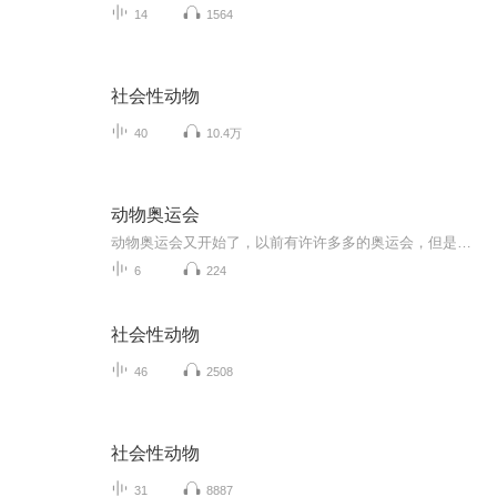
14
1564
社会性动物
40
10.4万
动物奥运会
动物奥运会又开始了，以前有许许多多的奥运会，但是最后都没有一个大结局，现在我们开始了新一届的奥运会，你们期待一下每个项目的冠军是谁吧！这次，没什么动物都能参加，包括海葵啊，珊瑚这种不像动物的动物，虽然我也不知道到底哪个项目适合他们。话不...
6
224
社会性动物
46
2508
社会性动物
31
8887