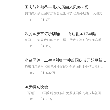
国庆节的那些事儿-来历由来风俗习惯
我们伟大的祖国母亲就要过生日了,也是小朋友、大朋友们最喜欢的“国庆小长假”或说“黄金周”还有说”国庆7天乐”的，说法真是不一而足。那么“国庆节”是怎么来的？自古以来国庆节怎么庆贺？新中国国庆节的来历，以及新中国国庆节的庆贺方式又有哪些呢？ ...
6
2万
欢度国庆节诗歌朗诵——喜迎祖国72华诞
祖国——如同我们的生命一样，是诗人笔下永恒而温暖的主题。在祖国72周年华诞来临之际，特创建这个诗歌朗诵专辑，诵读经典爱国篇章，和大家一起歌颂祖国，向国庆的献礼！祝愿伟大的祖国繁荣富强，祝愿大家国庆节快乐，度过平安快乐的黄金周假期！
116
11万
小猪屏蓬十二生肖神8 羊神篇国庆节开始更新啦！
晓东叔叔新作《三星堆神游记》全新面世！中信出版社出版！京东当当淘宝均有售！点蓝色字收听——《小猪屏蓬爆笑日记2024》《小猪屏蓬爆笑日记2》《小猪屏蓬爆笑日记1》让你笑得喘不上气！《我进故宫当富翁——小猪屏蓬故宫财商笔记》教你成为大富翁！《小...
550
315.4万
国庆特别晚会
《原创》：《国庆特别晚会》为展现国庆的喜庆与祖国的深情我将以具体的场景切入从清晨升旗的庄严到街头巷尾的欢庆到历史与当下的交融，用优美的笔触传递对祖国的热爱与自豪！用诗歌和情感美文形式，歌颂祖国的繁荣富强，祝人民幸福安康！
12
2.9万