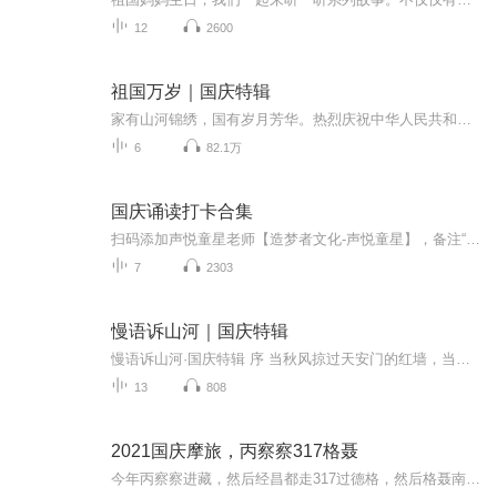
12
2600
祖国万岁｜国庆特辑
家有山河锦绣，国有岁月芳华。热烈庆祝中华人民共和国成立73周年！
6
82.1万
国庆诵读打卡合集
扫码添加声悦童星老师【造梦者文化-声悦童星】，备注“诵读打卡”报名，已添加好友的，直接发送“诵读打卡”报名，报名成功后进入社群。
7
2303
慢语诉山河｜国庆特辑
慢语诉山河·国庆特辑 序 当秋风掠过天安门的红墙，当桂香漫过万里长江的碧波，我总愿慢下脚步，以声为笔，轻轻描摹这山河的模样。 不必追赶喧嚣的潮，也无需堆砌华丽的词——这一辑里，每一段朗诵都是心底的低语：是对着塞北草原的星子说“国泰”，是向着...
13
808
2021国庆摩旅，丙察察317格聂
今年丙察察进藏，然后经昌都走317过德格，然后格聂南线，最后沙溪古镇收尾。