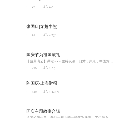
22
4713
张国庆|穿越牛熊
91
4.2万
国庆节为祖国献礼
【蔡蔡演艺】课程﹣-﹣主持表演，口才，声乐，中国舞，民族舞。独特的小舞台，专业的录音棚，每一位同学都能成为优秀的小明星。独特的教学模式，轻松上课，快乐学习！知名主持人，舞蹈家，高级教师任职授课！江南总校：河沟街42号三楼 18545856430江北分校...
215
1.7万
陈国庆-上海滑稽
149
126.8万
国庆主题故事合辑
祖国妈妈生日，我们一起来听一听系列故事。不仅仅有《我的祖国》，还有红军故事，也有关于战争的故事，让大家体会到和平年代的不易。