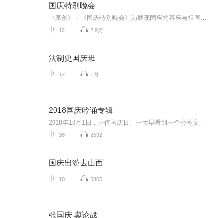
国庆特别晚会
《原创》：《国庆特别晚会》为展现国庆的喜庆与祖国的深情我将以具体的场景切入从清晨升旗的庄严到街头巷尾的欢庆到历史与当下的交融，用优美的笔触传递对祖国的热爱与自豪！用诗歌和情感美文形式，歌颂祖国的繁荣富强，祝人民幸福安康！
12
2.9万
法制史国庆班
12
1万
2018国庆吟诵专辑
2018年10月1日，正值国庆日。一大早看到一个公号文章，正是文天祥的《己卯十月一日至燕越五日罹狴犴有感而赋》。当然，彼十一非当今的十一。不过数字的巧合还是让人感触，今天拿来读一读，体味一番历史英杰的民族情怀，恰也当时。 根据诗题来看，这组诗是写于十月一日至十月五日之间，是文天祥被俘之后所作，这些诗作不仅有凛凛正气，更也能看的到他百端交集的复杂情感。另一首于右任先生的《望大陆》，微信公号有称《望乡》，一句“山之上国之殇”荡气回肠，一并兴起拿来读了一读。仓促间多有瑕疵...
38
2592
国庆出游去山西
10
5805
张国庆|舆论战