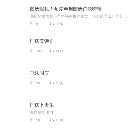
国庆献礼！领先声创国庆诗歌特辑
我们的民族是一个坚韧不拔的民族，历史给予我们的苦难都变成了闪着金光的勋章！我们的国家是一个龙腾虎跃的国家，那条巨龙正以不可阻挡之势崛起于神奇的东方！------------------------------------------------值此祖国70周年华诞之际，领先声创以诗歌向祖国献礼！用我们的声音、用我们的热血、用我们的灵魂诵读经典爱国篇章，歌颂我们的祖国！永远繁荣富强！
8
6076
国庆美诗文
108
4173
刑法国庆
26
1.7万
国庆七天乐
魔性早功练习
10
1518