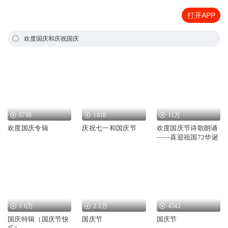
打开APP
欢度国庆和庆祝国庆
6788
1818
11万
欢度国庆专辑
庆祝七一和国庆节
欢度国庆节诗歌朗诵
——喜迎祖国72华诞
1.6万
2.1万
4542
国庆特辑（国庆节快
国庆节
国庆节