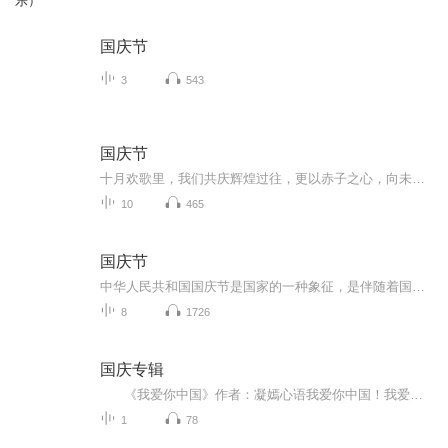
乐）
国庆节
3
543
国庆节
十月欢歌里，我们共庆辉煌过往，更以赤子之心，向未来书写滚烫的誓言——这盛世，值得我们以热爱相拥。
10
465
国庆节
中华人民共和国国庆节是国家的一种象征，是伴随着国家的出现而出现的。让我们用诗歌朗诵歌颂祖国的繁荣富强，国泰民安。
8
1726
国庆专辑
《我爱你中国》作者：凝嫣心语我爱你中国！我爱你春天蓬勃的秧苗；我爱你秋日金黄的硕果。我爱你中国！我爱你青松气质，我爱你红梅品格！我爱你家乡的甜蔗好像乳汁滋润着我的心窝。我爱你中国，我要把最美的歌儿献给你，我的母亲我的祖国。我爱你中国，我爱...
1
78