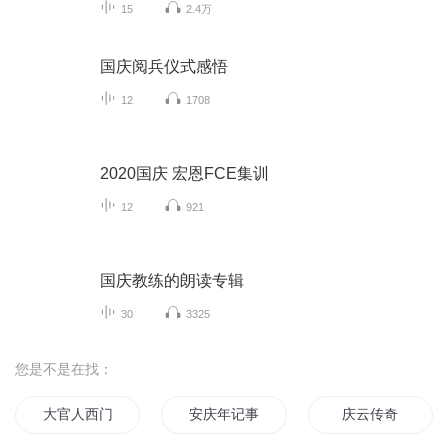
15
2.4万
国庆阅兵仪式感悟
12
1708
2020国庆 宏恩FCE集训
12
921
国庆教练的朗读专辑
30
3325
您是不是在找：
大官人西门庆
安庆年记事
庆云传奇