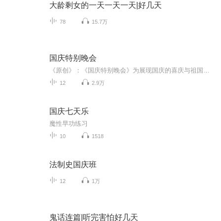
大龄剩女的一天一天一天|好几天
78
15.7万
国庆特别晚会
《原创》：《国庆特别晚会》为展现国庆的喜庆与祖国的深情我将以具体的场景切入从清晨升旗的庄严到街头巷尾的欢庆到历史与当下的交融，用优美的笔触传递对祖国的热爱与自豪！用诗歌和情感美文形式，歌颂祖国的繁荣富强，祝人民幸福安康！
12
2.9万
国庆七天乐
魔性早功练习
10
1518
法制史国庆班
12
1万
鬼话连篇|听完害怕好几天