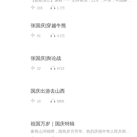
【蔡蔡演艺】课程﹣-﹣主持表演，口才，声乐，中国舞，民族舞。独特的小舞台，专业的录音棚，每一位同学都能成为优秀的小明星。独特的教学模式，轻松上课，快乐学习！知名主持人，舞蹈家，高级教师任职授课！江南总校：河沟街42号三楼 18545856430江北分校...
215
1.7万
张国庆|穿越牛熊
91
4.2万
张国庆|舆论战
22
4713
国庆出游去山西
10
5805
祖国万岁｜国庆特辑
家有山河锦绣，国有岁月芳华。热烈庆祝中华人民共和国成立73周年！