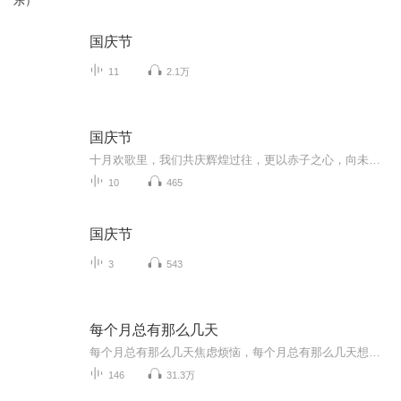
乐）
国庆节
11
2.1万
国庆节
十月欢歌里，我们共庆辉煌过往，更以赤子之心，向未来书写滚烫的誓言——这盛世，值得我们以热爱相拥。
10
465
国庆节
3
543
每个月总有那么几天
每个月总有那么几天焦虑烦恼，每个月总有那么几天想八卦吐槽。「每个月总有那么几天」关注泛文娱话题，关注烟火人生。谈笑风生间有态度，嬉笑怒骂中见众生。商务及入社群，请＋小助手微信：mgyzynmyt
146
31.3万