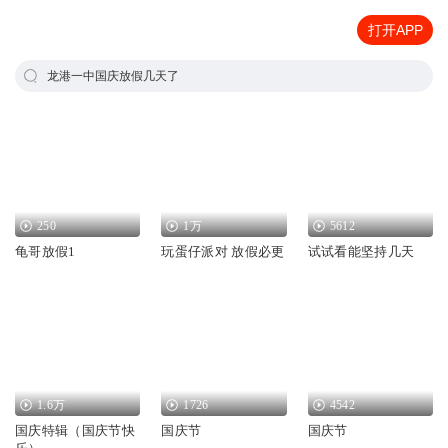
打开APP
龙港一中国庆放假几天了
250
1万
5612
龟哥放假1
玩蛋仔派对 放假必更
试试看能坚持几天
1.6万
1726
4542
国庆特辑（国庆节快
国庆节
国庆节