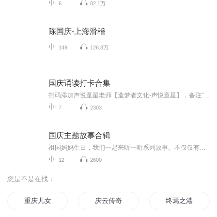
6
82.1万
陈国庆-上海滑稽
149
126.8万
国庆诵读打卡合集
扫码添加声悦童星老师【造梦者文化-声悦童星】，备注“诵读打卡”报名，已添加好友的，直接发送“诵读打卡”报名，报名成功后进入社群。
7
2303
国庆主题故事合辑
祖国妈妈生日，我们一起来听一听系列故事。不仅仅有《我的祖国》，还有红军故事，也有关于战争的故事，让大家体会到和平年代的不易。
12
2600
您是不是在找：
重庆儿女
庆云传奇
终焉之港