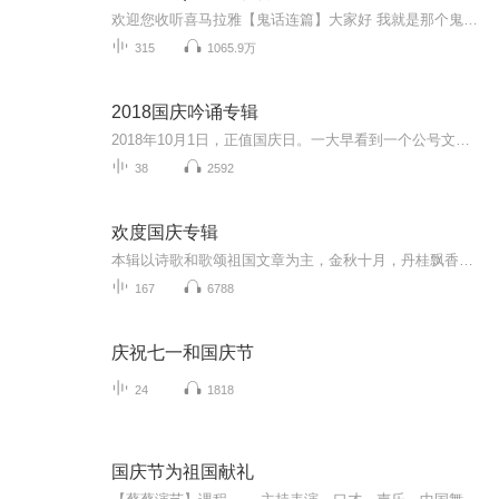
欢迎您收听喜马拉雅【鬼话连篇】大家好 我就是那个鬼话连篇的男人 这里的故事 男人听了不孤单 女人听了想往你怀里钻 小孩听完不敢把厕所上 单身听了寻新欢 这里有人类道德的沦丧 有迷失人性的鬼怪复仇 有充满怨气鬼屋惊魂 有感人泪下的孽缘未了 有白狐拜月 有黄狼讨封 有奇人异事 有风花雪月 有变态杀手 有灵异怪诞 有道貌岸然是食人恶魔 有邋遢猥琐的降妖道人 一双红色的高跟鞋 一个白领的偷窥癖 一位神秘的巫族后裔 一幢鬼气冲天的医院 人在东北也能中降头 黑山老妖也有情 厕所里面有只手 水泥墙里藏男友 末班司机遇见鬼 深夜加班最惊魂 你的邻居可能不是人 结婚女友她是鬼 爱上尸体是谁的错 养了小鬼能转运 木匠师傅不能惹 千年古尸化旱魃 精神失常测未来 停尸房里烤肉串 老板家里吃婴孩 。。。惊悚 恐怖 灵异 怪诞 民间异闻 上古传说 深山奇人 都市异能 尽在【鬼话连篇】 ps：多给主播点关注 免费故事听到吐~
315
1065.9万
2018国庆吟诵专辑
2018年10月1日，正值国庆日。一大早看到一个公号文章，正是文天祥的《己卯十月一日至燕越五日罹狴犴有感而赋》。当然，彼十一非当今的十一。不过数字的巧合还是让人感触，今天拿来读一读，体味一番历史英杰的民族情怀，恰也当时。 根据诗题来看，这组诗是写于十月一日至十月五日之间，是文天祥被俘之后所作，这些诗作不仅有凛凛正气，更也能看的到他百端交集的复杂情感。另一首于右任先生的《望大陆》，微信公号有称《望乡》，一句“山之上国之殇”荡气回肠，一并兴起拿来读了一读。仓促间多有瑕疵...
38
2592
欢度国庆专辑
本辑以诗歌和歌颂祖国文章为主，金秋十月，丹桂飘香，在这个充满丰收喜悦的季节里，我们满怀激动和自豪，迎来了中华人民共和国76周年华诞。这不仅是一个庄重的纪念日，更是全体中华儿女共同欢庆的盛大的节日，承载着深厚的民族情感和历史意义.
167
6788
庆祝七一和国庆节
24
1818
国庆节为祖国献礼