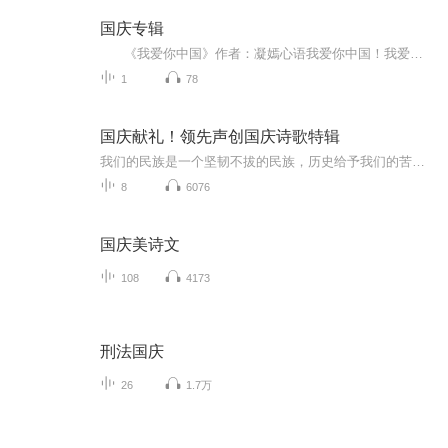
国庆专辑
《我爱你中国》作者：凝嫣心语我爱你中国！我爱你春天蓬勃的秧苗；我爱你秋日金黄的硕果。我爱你中国！我爱你青松气质，我爱你红梅品格！我爱你家乡的甜蔗好像乳汁滋润着我的心窝。我爱你中国，我要把最美的歌儿献给你，我的母亲我的祖国。我爱你中国，我爱...
1
78
国庆献礼！领先声创国庆诗歌特辑
我们的民族是一个坚韧不拔的民族，历史给予我们的苦难都变成了闪着金光的勋章！我们的国家是一个龙腾虎跃的国家，那条巨龙正以不可阻挡之势崛起于神奇的东方！------------------------------------------------值此祖国70周年华诞之际，领先声创以诗歌向祖国献礼！用我们的声音、用我们的热血、用我们的灵魂诵读经典爱国篇章，歌颂我们的祖国！永远繁荣富强！
8
6076
国庆美诗文
108
4173
刑法国庆
26
1.7万