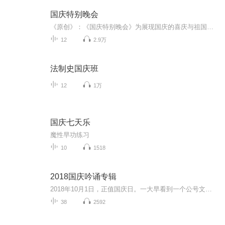
国庆特别晚会
《原创》：《国庆特别晚会》为展现国庆的喜庆与祖国的深情我将以具体的场景切入从清晨升旗的庄严到街头巷尾的欢庆到历史与当下的交融，用优美的笔触传递对祖国的热爱与自豪！用诗歌和情感美文形式，歌颂祖国的繁荣富强，祝人民幸福安康！
12
2.9万
法制史国庆班
12
1万
国庆七天乐
魔性早功练习
10
1518
2018国庆吟诵专辑
2018年10月1日，正值国庆日。一大早看到一个公号文章，正是文天祥的《己卯十月一日至燕越五日罹狴犴有感而赋》。当然，彼十一非当今的十一。不过数字的巧合还是让人感触，今天拿来读一读，体味一番历史英杰的民族情怀，恰也当时。 根据诗题来看，这组诗是写于十月一日至十月五日之间，是文天祥被俘之后所作，这些诗作不仅有凛凛正气，更也能看的到他百端交集的复杂情感。另一首于右任先生的《望大陆》，微信公号有称《望乡》，一句“山之上国之殇”荡气回肠，一并兴起拿来读了一读。仓促间多有瑕疵...
38
2592