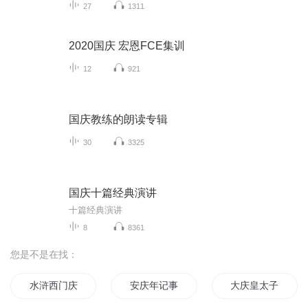
27
1311
2020国庆 宏恩FCE集训
12
921
国庆教练的朗读专辑
30
3325
国庆十篇经典演讲
十篇经典演讲
8
8361
您是不是在找：
水浒西门庆
安庆年记事
大庆皇太子