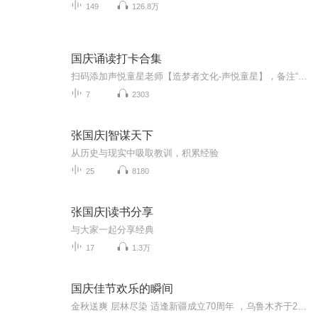
149
126.8万
国庆诵读打卡合集
扫码添加声悦童星老师【造梦者文化-声悦童星】，备注“诵读打卡”报名，已添加好友的，直接发送“诵读打卡”报名，报名成功后进入社群。
7
2303
张国庆|智谋天下
从历史与现实中吸取教训，积累经验
25
8180
张国庆|读书分享
与大家一起分享经典
17
1.3万
国庆佳节欢乐的瞬间
金秋送爽 层林尽染 适逢新疆成立70周年 ，乌鲁木齐于2025年9月23日迎来党中央和习大大带领的慰问团。新疆各族群众欢欣鼓舞，热烈欢迎。