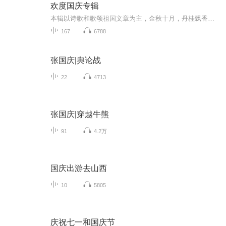
欢度国庆专辑
本辑以诗歌和歌颂祖国文章为主，金秋十月，丹桂飘香，在这个充满丰收喜悦的季节里，我们满怀激动和自豪，迎来了中华人民共和国76周年华诞。这不仅是一个庄重的纪念日，更是全体中华儿女共同欢庆的盛大的节日，承载着深厚的民族情感和历史意义.
167
6788
张国庆|舆论战
22
4713
张国庆|穿越牛熊
91
4.2万
国庆出游去山西
10
5805
庆祝七一和国庆节