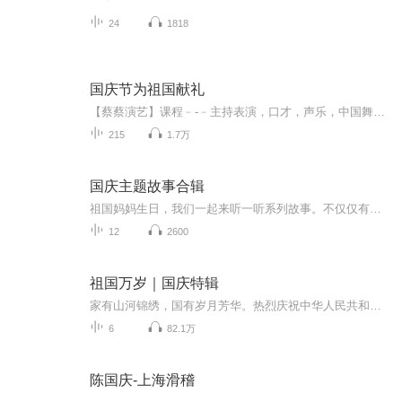
24
1818
国庆节为祖国献礼
【蔡蔡演艺】课程﹣-﹣主持表演，口才，声乐，中国舞，民族舞。独特的小舞台，专业的录音棚，每一位同学都能成为优秀的小明星。独特的教学模式，轻松上课，快乐学习！知名主持人，舞蹈家，高级教师任职授课！江南总校：河沟街42号三楼 18545856430江北分校...
215
1.7万
国庆主题故事合辑
祖国妈妈生日，我们一起来听一听系列故事。不仅仅有《我的祖国》，还有红军故事，也有关于战争的故事，让大家体会到和平年代的不易。
12
2600
祖国万岁｜国庆特辑
家有山河锦绣，国有岁月芳华。热烈庆祝中华人民共和国成立73周年！
6
82.1万
陈国庆-上海滑稽