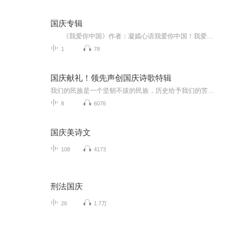
国庆专辑
《我爱你中国》作者：凝嫣心语我爱你中国！我爱你春天蓬勃的秧苗；我爱你秋日金黄的硕果。我爱你中国！我爱你青松气质，我爱你红梅品格！我爱你家乡的甜蔗好像乳汁滋润着我的心窝。我爱你中国，我要把最美的歌儿献给你，我的母亲我的祖国。我爱你中国，我爱...
1
78
国庆献礼！领先声创国庆诗歌特辑
我们的民族是一个坚韧不拔的民族，历史给予我们的苦难都变成了闪着金光的勋章！我们的国家是一个龙腾虎跃的国家，那条巨龙正以不可阻挡之势崛起于神奇的东方！------------------------------------------------值此祖国70周年华诞之际，领先声创以诗歌向祖国献礼！用我们的声音、用我们的热血、用我们的灵魂诵读经典爱国篇章，歌颂我们的祖国！永远繁荣富强！
8
6076
国庆美诗文
108
4173
刑法国庆
26
1.7万