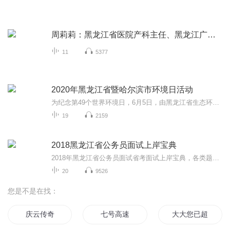
周莉莉：黑龙江省医院产科主任、黑龙江广播电视台凯淇工作室特邀专家
11
5377
2020年黑龙江省暨哈尔滨市环境日活动
为纪念第49个世界环境日，6月5日，由黑龙江省生态环境厅、哈尔滨市生态环境局、黑龙江广播电视台共同主办的“美丽中国我是行动者”黑龙江省暨哈尔滨市纪念环境日活动在哈尔滨举行。社会各界通过网络直播观看了本次活动...
19
2159
2018黑龙江省公务员面试上岸宝典
2018年黑龙江省公务员面试省考面试上岸宝典，各类题型讲解，各种答题反套路小妙招，助你圆梦2018！ 面试辅导陪练一对一，搜索TB店铺名：荣耀公考。 学员反馈：
20
9526
您是不是在找：
庆云传奇
七号高速
大大您已超速