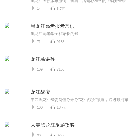
黑龙江省新版导游词，囊括主播精心准备的正确开合语言和流畅的景点讲解。欢迎各位朋友来访并留下宝贵意见和建议...
14
6.2万
黑龙江高考报考常识
黑龙江高考学子和家长的帮手
71
9138
龙江暮讲等
109
7166
龙江战疫
中共黑龙江省委网信办开办“龙江战疫”频道，通过政府举措、龙江真情和抗疫快报三个栏目，用主播播报的形式全面反映黑龙江省抗击疫情的决策部署、工作进展、感人事迹。
100
18.7万
大美黑龙江旅游攻略
36
3777