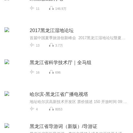
11
146.9万
2017黑龙江湿地论坛
首届中国夏季旅游创新峰会 2017黑龙江湿地论坛暨夏季旅游推介会 首届中国夏季旅游创新峰会·2017黑龙江湿地论坛暨夏季旅游推介会”于9日在哈尔滨召开，本次会议旨在进一步提升黑龙江夏季旅游产品的影响力，引领湿地保护与合理利用。 本次盛会引领“当旅游遇上湿地”的出游风尚，深度契合黑龙江突出的湿地资源。 在众多生态资源中,黑龙江的湿地资源尤其突出。全省拥有全国最大的湿地群,中国46块国际重要湿地,在黑龙江省就有8个,还有26个国家级湿地自然保...
13
3.7万
黑龙江省科学技术厅｜全马组
16
696
哈尔滨-黑龙江省广播电视塔
地址哈尔滨高新技术开发区 票价描述 150 开放时间 09:00~18:00停止售票时间：17:00 乘车信息 暂无 音频来源于链景旅行
4
8053
黑龙江省导游词（新版）/导游证