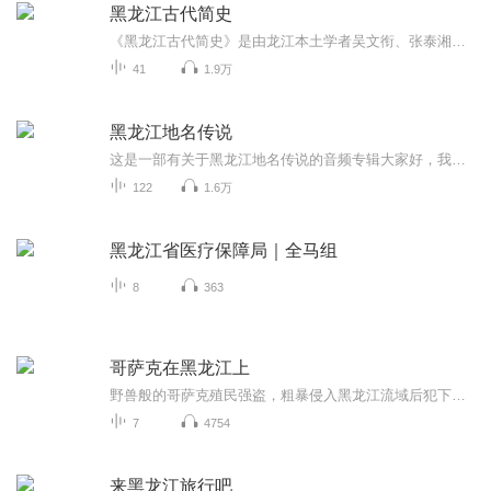
黑龙江古代简史
《黑龙江古代简史》是由龙江本土学者吴文衔、张泰湘和魏国忠联合创作的，该书系统阐述了古代黑龙江各个历史时期的社会经济、建置沿革和文化宗教等发展过程和特点，探讨了各民族的源流、演变及其与周边各族的关系，曾一度填补黑龙江地方古代史研究空白，是...
41
1.9万
黑龙江地名传说
这是一部有关于黑龙江地名传说的音频专辑大家好，我是熙望之旅，关心热爱黑龙江的历史的人，一定要关注黑龙江的传说，因为在没有文字口口相传的古代岁月，充满想象力和勃勃生机的祖先文明，都是靠传说一代一代流传至今。尤其在黑龙江，很多地名都和少数民...
122
1.6万
黑龙江省医疗保障局｜全马组
8
363
哥萨克在黑龙江上
野兽般的哥萨克殖民强盗，粗暴侵入黑龙江流域后犯下的残暴罪行，种种无恶不作的兽性做为，让一个富饶之地变得荒芜人烟，让在当今和平时代的人们，不要忘记我们卧榻旁的兽性人种。
7
4754
来黑龙江旅行吧