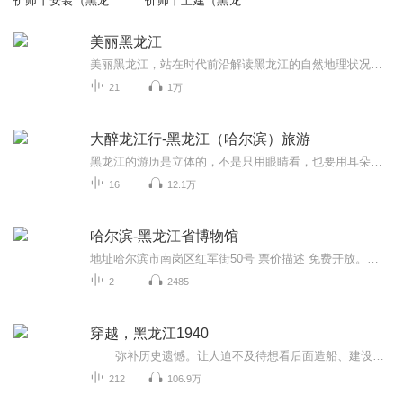
价师丨安装（黑龙江
价师丨土建（黑龙江
省专版）
省专版）
美丽黑龙江
美丽黑龙江，站在时代前沿解读黑龙江的自然地理状况、自然风光、地质奇观、文化胜景和历史文化名城，优美的文字将它们之中蕴含的自然与历史之美娓娓道来。本书以前所未有的高度，紧扣时代的脉搏，认识黑龙江，展现黑龙江在世界范围内的发展现状，突显黑龙...
21
1万
大醉龙江行-黑龙江（哈尔滨）旅游
黑龙江的游历是立体的，不是只用眼睛看，也要用耳朵听，更要用心去体会。黑龙江有着太多淹没在历史尘埃中的人与事，如果历史就是在不断的轮回中，那黑龙江的过去又会是那里的明天呢？一提到黑龙江，很多朋友就会想到冰雪，没错，洁白与寒冷是属于黑龙江特...
16
12.1万
哈尔滨-黑龙江省博物馆
地址哈尔滨市南岗区红军街50号 票价描述 免费开放。凭身份证领票免费参观 开放时间 5月1日-9月30日：9:00-17:00；10月1日-次年4月30日：9:00-16:00；闭馆前一小时停止领门票。 乘车信息 暂无 音频来源于链景旅行
2
2485
穿越，黑龙江1940
弥补历史遗憾。让人迫不及待想看后面造船、建设海军的剧情。也希望我们这个时代的人能够努力，让后世写手不用考虑写我们这个时代的穿越文。
212
106.9万