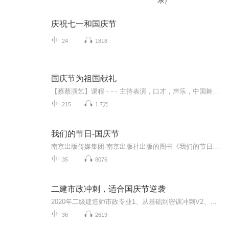
乐）
庆祝七一和国庆节
24
1818
国庆节为祖国献礼
【蔡蔡演艺】课程﹣-﹣主持表演，口才，声乐，中国舞，民族舞。独特的小舞台，专业的录音棚，每一位同学都能成为优秀的小明星。独特的教学模式，轻松上课，快乐学习！知名主持人，舞蹈家，高级教师任职授课！江南总校：河沟街42号三楼 18545856430江北分校...
215
1.7万
我们的节日-国庆节
南京出版传媒集团·南京出版社出版的图书《我们的节日》通过对中国节日文化和节日意义进行深度的挖掘，面向青少年群体构建独具特色的栏目内容，以此丰富春节、元宵节、清明节、端午节、七夕节、中秋节、重阳节等传统节日；六一节、教师节、国庆节等新兴节日的文化内涵和表现形式。促进青少年形成新的节日习俗，提升节日仪式感、认同感。音频作品由金陵朗读者联盟志愿者朗诵，南京音像出版社、金陵图书馆联合制作。
35
8076
二建市政冲刺，适合国庆节逆袭
2020年二级建造师市政专业1、从基础到密训冲刺V2、从精华课程到超压密押V3、0基础同步更新v4、持续更新到2020年考试V5、只要你跟着学让你一次稳拿证V6、渠道超压压题，超压三页纸等独家绝密压题!
36
2619