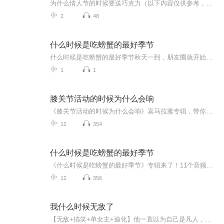
为什么情人节的时候要送巧克力（以下内容仅供参考，不构成医疗建议。本人仅作为传统文化爱好者分享见解，具体健康问题请咨询执业医师） 情人节送巧克力这事儿，就像你妈觉得你冷非要你穿秋裤——看似莫名其妙，其实暗藏玄机。今天咱们就用老祖宗的智慧...
2
48
什么时候是吃螃蟹的最好季节
什么时候是吃螃蟹的最好季节秋天一到，朋友圈就开始上演"蟹黄诱惑大赛"。有人凌晨四点蹲守阳澄湖开湖，有人为了等一只大闸蟹甘愿吃半个月泡面。但你知道吗？吃螃蟹这事儿讲究天时地利人和，就跟追星抢演唱会门票似的，错过黄金时段，再贵的VIP座位也白搭。...
1
1
膝关节活动的时候为什么会响
《膝关节活动的时候为什么会响》喜马拉雅专辑，带你解锁膝关节响声之谜！11个音频，10个免费，1个付费，全方位解析膝关节响声背后的秘密。从日常活动到深入分析，带你一步步了解膝关节的健康知识。免费音频系统性强，付费音频深度剖析，让你的膝关节不再“...
12
354
什么时候是吃螃蟹的最好季节
《什么时候是吃螃蟹的最好季节》专辑来了！11个音频带你吃明白螃蟹最佳赏味期。10个免费音频，系统揭秘不同螃蟹的黄金上市时间，标题直戳痛点。付费音频《什么时候是吃螃蟹的最好季节》更是深度解析，10篇精华文章组合，吃出健康，吃出快乐！不吃螃蟹？那...
12
356
我什么时候无敌了
【无敌+搞笑+单女主+迪化】他一直以为自己是凡人，却不知院子里堆满了神器，养的鸡更是凤凰！直到在凡人小镇生活了五年，系统终于让他去接触修炼者。这时候他才发现，不管多强的人，见到他那刻，都会吓得腿软，喊他前辈。有甚者，还跪地朝拜......此书偏沙...