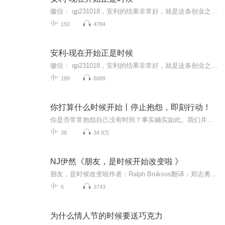
徽信： qp231018，安利的结果非常好，就是这条创业之路有3大痛点:①找人难，②带人难，③留人难。面对这些痛点，数字化团队研发了一套打开安利事业成功之门的金钥匙，自2015年5月1日3人成功转型以来，因方便快捷的运作模式，以及完善的四级辅导系统，运用...
150
4784
安利-现在开始正是时候
徽信： qp231018，安利的结果非常好，就是这条创业之路有3大痛点:①找人难，②带人难，③留人难。面对这些痛点，数字化团队研发了一套打开安利事业成功之门的金钥匙，自2015年5月1日3人成功转型以来，因方便快捷的运作模式，以及完善的四级辅导系统，运用...
199
6689
你打算什么时候开始丨停止抱怨，即刻行动！
你是否常常抱怨自己没有时间？事实确实如此。我们并不是缺少时间，而是缺少对时间的规划和高效利用而且我们很多时候仅仅停留在规划之中，迟迟没有行动。无论是创业，还是学习，对大多数人来说，“现在”就是很好的时机。成事之道的法则之一就是即刻行动。...
38
34.9万
NJ伊然《朋友，是时候开始改变啦 》
朋友，是时候改变啦作者：Ralph Bruksos翻译：郑志勇、赖伟雄授权：青橄榄书殿 今天开始和大家分享一本新书：《是时候改变啦》曾经我最大的人生目标就是：舒服。我希望我能够把自己的生活经营的非常舒适。甚至在找对象这方面，我的条件就是，在一起必须舒...
6
3743
为什么情人节的时候要送巧克力