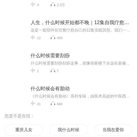
4
2.3万
人生，什么时候开始都不晚｜12集自我疗愈安眠冥想
这是一套陪伴你完整疗愈自己的12集安眠冥想。我们一起放下过去、停止讨好、重建自信、好好爱自己、重启人生。 无论你经历过什么，无论你现在几岁，处在什么状态，人生，什么时候开始都不晚。 每晚一集，安心入睡，醒来就是全新的自己。
12
455
什么时候需要刮痧
什么时候需要刮痧刮痧这事，就像你家楼下永远在装修的电钻声——明知道它在帮你解决问题，但过程实在让人龇牙咧嘴。作为一名把《黄帝内经》当睡前读物的健康从业者（注意不是持证中医师），今天咱们就掰扯清楚这个流传千年的"自虐疗法"到底该怎么用。现代...
1
7
什么时候会有胎动
《什么时候会有胎动》系列专辑，由医术高超的中医西医爱好者倾情打造。专为孕妈妈量身定制，教你轻松掌握胎动时间表。告别焦虑，迎接宝宝的第一脚踢！健康管理师+电子书写作高手双重身份，带你开启趣味孕期之旅！快来加入我们，一起解锁孕期小秘密吧！��...
21
660
您是不是在找：
重庆儿女
我什么时候可以回家
当我在爱你的时候