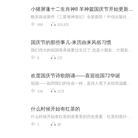
小猪屏蓬十二生肖神8 羊神篇国庆节开始更新啦！
晓东叔叔新作《三星堆神游记》全新面世！中信出版社出版！京东当当淘宝均有售！点蓝色字收听——《小猪屏蓬爆笑日记2024》《小猪屏蓬爆笑日记2》《小猪屏蓬爆笑日记1》让你笑得喘不上气！《我进故宫当富翁——小猪屏蓬故宫财商笔记》教你成为大富翁！《小...
550
315.8万
国庆节的那些事儿-来历由来风俗习惯
我们伟大的祖国母亲就要过生日了,也是小朋友、大朋友们最喜欢的“国庆小长假”或说“黄金周”还有说”国庆7天乐”的，说法真是不一而足。那么“国庆节”是怎么来的？自古以来国庆节怎么庆贺？新中国国庆节的来历，以及新中国国庆节的庆贺方式又有哪些呢？ ...
6
2万
欢度国庆节诗歌朗诵——喜迎祖国72华诞
祖国——如同我们的生命一样，是诗人笔下永恒而温暖的主题。在祖国72周年华诞来临之际，特创建这个诗歌朗诵专辑，诵读经典爱国篇章，和大家一起歌颂祖国，向国庆的献礼！祝愿伟大的祖国繁荣富强，祝愿大家国庆节快乐，度过平安快乐的黄金周假期！
116
11万
什么时候开始有红茶的
什么时候开始有红茶的茶香里的历史悬案：红茶到底什么时候偷偷诞生的？ 各位捧着保温杯的养生达人们，今天我们要破解一桩贯穿千年的"茶叶失踪案"——当绿茶在唐朝文人的茶盏里风雅了上百年，我们的红茶主角究竟是从哪个历史缝隙里悄悄溜出来的？ 史...
1
30