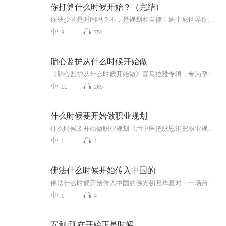
你打算什么时候开始？（完结）
你缺少的是时间吗？不，是规划和自律！迪士尼世界度假区前执行副总裁李·科克雷尔告诉你成功人士高效时间管理7大法则，让你彻底悟透成事之道——即刻行动，在行动中刻意改变，在刻意中形成习惯，在习惯中提升认知，在认知中将自己打造成高段位的执行者。将...
9
754
胎心监护从什么时候开始做
《胎心监护从什么时候开始做》喜马拉雅专辑，专为孕妈咪量身定制！11个音频，10个免费，1个付费，带你从孕期开始，全面了解胎心监护那些事儿。免费音频逐篇解锁，标题系统，内容丰富；付费音频深度剖析，10篇系统文章，让你成为胎心监护达人！快来加入，一...
11
269
什么时候要开始做职业规划
什么时候要开始做职业规划《用中医把脉思维把职业规划盘出包浆的五个关键时刻》 当代年轻人的职业规划就像熬夜后的肝气——该疏不疏，该泄不泄，最后全堵成求职简历上的"服从调剂"。别急着反驳，当你把《黄帝内经》"上工治未病"的智慧套进职业生涯，就...
1
4
佛法什么时候开始传入中国的
佛法什么时候开始传入中国的佛光初照华夏时：一场跨越千年的文化奇缘（免责声明：本文作者为健康管理师及中医文化爱好者，非宗教研究专业人士，内容仅供参考）一、丝路驼铃传经文：佛祖的快递走了多少年想象一下，要是佛陀发个朋友圈说要来中国传法，估计...
1
4
安利-现在开始正是时候