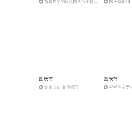
简单易学的欢度国庆节手抄报
国庆特辑16
#一分钟手抄报
胡 东方红+一
国庆节
国庆节
文化自信 文化强国
祝福你亲爱