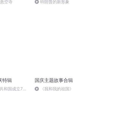
倒悬空寺
特朗普的新形象
庆特辑
国庆主题故事合辑
共和国成立73
《我和我的祖国》
场举行升国旗仪式