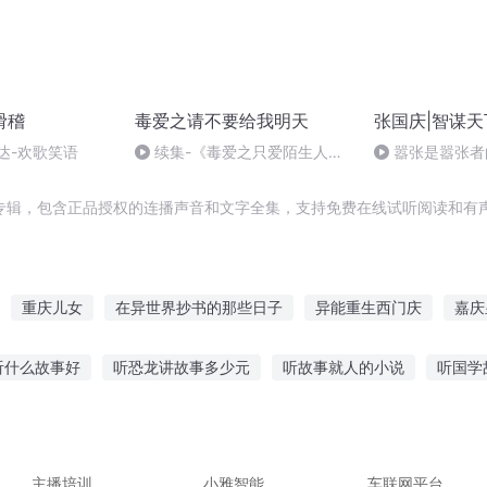
滑稽
毒爱之请不要给我明天
张国庆|智谋天
达-欢歌笑语
续集-《毒爱之只爱陌生人》
嚣张是嚣张者
试听
专辑，包含正品授权的连播声音和文字全集，支持免费在线试听阅读和有声
重庆儿女
在异世界抄书的那些日子
异能重生西门庆
嘉庆
弃
千年夜行抄
大庆皇太子
穿越之大庆帝国
抄袭者系统
听什么故事好
听恐龙讲故事多少元
听故事就人的小说
听国学
重生之大抄袭王
一人有庆
真实故事
小儿听故事葫芦娃
听故事寻足记传承
听老梁讲故事
实故事在线听
听故事的童谣儿歌大全
主播培训
小雅智能
车联网平台