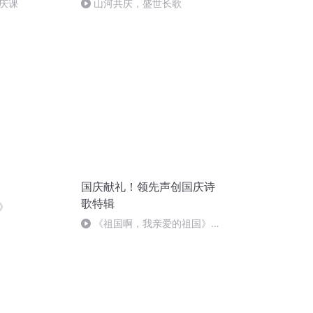
庆课
山河共庆，盛世长歌
国庆献礼！领先声创国庆诗
歌特辑
》
《祖国啊，我亲爱的祖国》温
婉