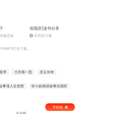
下
张国庆|读书分享
的墓志铭
语言的力量
书MP3打包下载。
皇帝
大庆第一恶
庆云传奇
奇书小抄
女权世界的文抄公
故事涨人生智慧
听小妖精讲故事在线听
晋升
听白先生故事202全集
手机端
企业版