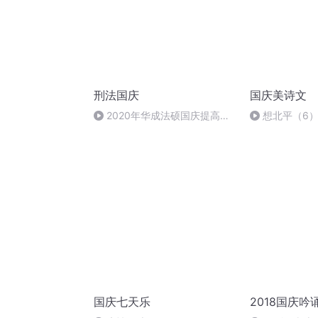
刑法国庆
国庆美诗文
2020年华成法硕国庆提高班
想北平（6
刑法陈 (26)
国庆七天乐
2018国庆吟