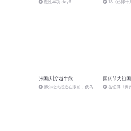
魔性早功 day6
18《己卯
日罹狴犴有感而
文天祥 自由吟
张国庆|穿越牛熊
国庆节为祖国
赫尔松大战近在眼前，俄乌冲
岳钲淇《奔
突的关键之战，将会如何发展？