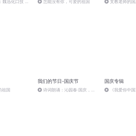
：魏迅化口技 二
怎能没有你，可爱的祖国
支教老师的国
般唱法和原生态
我们的节日-国庆节
国庆专辑
的祖国
诗词朗诵：沁园春·国庆，朗
《我爱你中国
读者：张继军