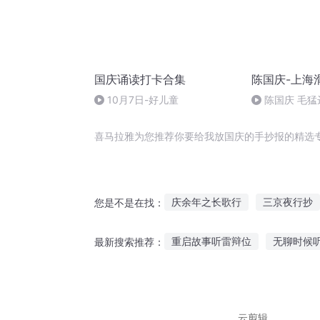
国庆诵读打卡合集
陈国庆-上海
10月7日-好儿童
陈国庆 毛猛
喜马拉雅为您推荐你要给我放国庆的手抄报的精选
庆余年之长歌行
三京夜行抄
您是不是在找：
诸天抄文人
给我一个理由放
重启故事听雷辩位
无聊时候
最新搜索推荐：
庆阳成长手札
重生西门庆
听故事讲的好有趣
听雷歌的
听故事儿童搞笑视频
沙漠纪
云剪辑