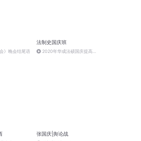
法制史国庆班
会》晚会结尾语
2020年华成法硕国庆提高班
法制史马志冰 (12)
西
张国庆|舆论战