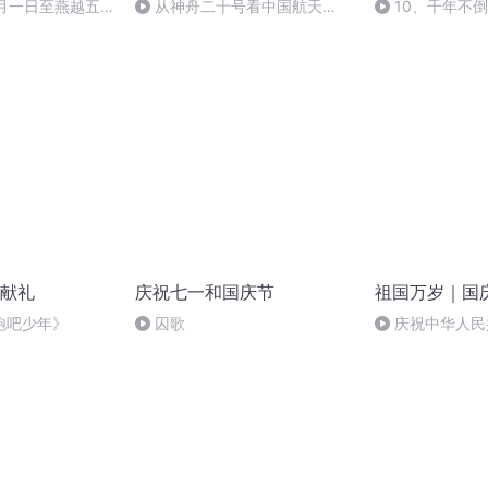
十月一日至燕越五
从神舟二十号看中国航天
10、千年不
赋》组律18首
的“隐形实力”
诵
献礼
庆祝七一和国庆节
祖国万岁｜国
跑吧少年》
囚歌
庆祝中华人民
周年 天安门广