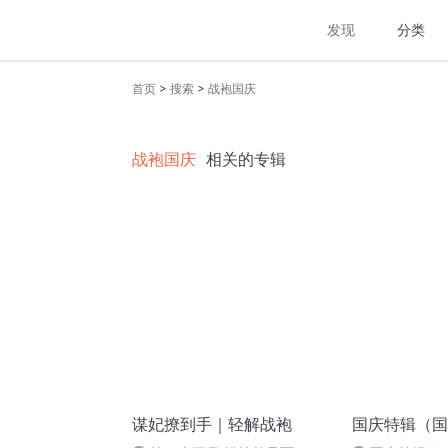
发现
分类
>
>
首页
搜索
战袍国庆
战袍国庆
相关的专辑
谋妃撩到手｜轻解战袍
国庆特辑（国