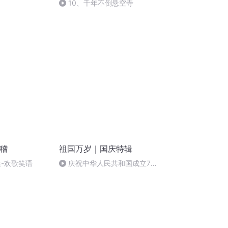
10、千年不倒悬空寺
滑稽
祖国万岁｜国庆特辑
达-欢歌笑语
庆祝中华人民共和国成立73
周年 天安门广场举行升国旗仪式