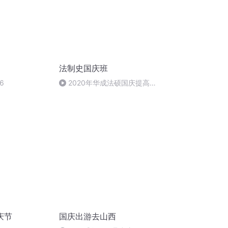
法制史国庆班
6
2020年华成法硕国庆提高班
法制史马志冰 (12)
庆节
国庆出游去山西