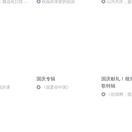
：魏迅化口技 二
祝福你亲爱的祖国
山河共庆，盛
般唱法和原生态
国庆专辑
国庆献礼！领
歌特辑
国庆课
《我爱你中国》
《祖国啊，我
婉