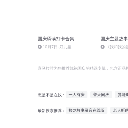
国庆诵读打卡合集
国庆主题故事
10月7日-好儿童
《我和我的
喜马拉雅为您推荐战袍国庆的精选专辑，包含正品
一人有庆
普天同庆
异能
您是不是在找：
重生西门庆
庆余年之长歌行
接龙故事录音在线听
老人听
最新搜索推荐：
大庆第一恶
狐狸和乌鸦的故事听
阅读打