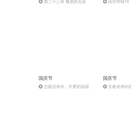
第二十三章 尴尬的见面
国庆特辑16
胡 东方红+一
国庆节
国庆节
怎能没有你，可爱的祖国
支教老师的