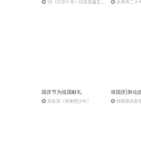
18《己卯十月一日至燕越五
从神舟二十
日罹狴犴有感而赋》组律18首
的“隐形实力”
文天祥 自由吟诵
国庆节为祖国献礼
张国庆|舆论
岳钲淇《奔跑吧少年》
特朗普的新