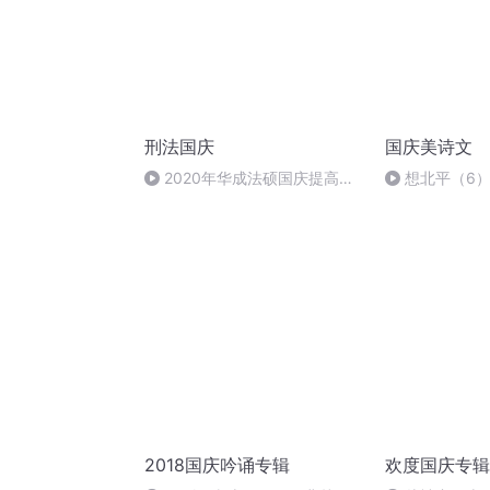
刑法国庆
国庆美诗文
2020年华成法硕国庆提高班
想北平（6
刑法陈 (26)
2018国庆吟诵专辑
欢度国庆专辑