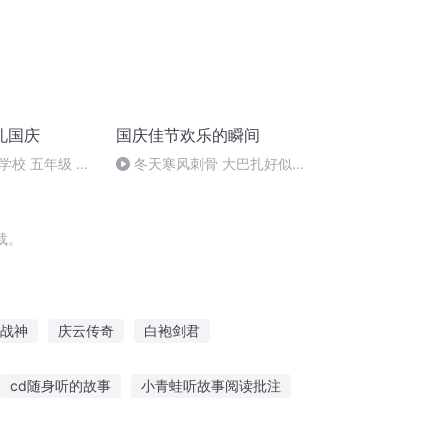
礼国庆
国庆佳节欢乐的瞬间
学校 五年级 孙
冬天寒风刺骨 大巴扎好似温
暖的春天
载。
战神
庆云传奇
白袍剑君
战袍天下
庆阳成长手札
白袍少年
cd随身听的故事
小青蛙听故事阅读批注
自驾狗血故事在线听
小鸡奇妙故事免费听