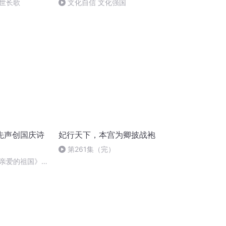
世长歌
文化自信 文化强国
先声创国庆诗
妃行天下，本宫为卿披战袍
第261集（完）
亲爱的祖国》温