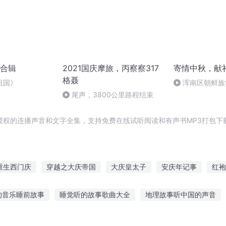
合辑
2021国庆摩旅，丙察察317
寄情中秋，献
格聂
祖国》
浑南区朝鲜族
多永
尾声，3800公里路程结束
授权的连播声音和文字全集，支持免费在线试听阅读和有声书MP3打包下
重生西门庆
穿越之大庆帝国
大庆皇太子
安庆年记事
红袍
日月龙袍
黑袍剑仙
至尊战袍
嘉庆皇帝
黑袍夜行
的音乐睡前故事
睡觉听的故事歌曲大全
地理故事听中国的声音
卡听故事奖状内容
喜欢听故事英语怎么写
听美女讲故事长见识