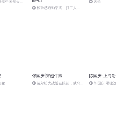
战袍》
号看中国航天
囚歌
松弛感通勤穿搭｜打工人
的“反内卷”时尚法则
战
张国庆|穿越牛熊
陈国庆-上海
形象
赫尔松大战近在眼前，俄乌冲
陈国庆 毛猛
突的关键之战，将会如何发展？