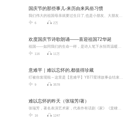
国庆节的那些事儿-来历由来风俗习惯
我们伟大的祖国母亲就要过生日了,也是小朋友、大朋友们最喜欢的“国庆小长假”或说“黄金周”还有说”国庆7天乐”的，说法真是不一而足。那么“国庆节”是怎么来的？自古以来国庆节怎么庆贺？新中国国庆节的来历，以及新中国国庆节的庆贺方式又有哪些呢？ ...
6
2万
欢度国庆节诗歌朗诵——喜迎祖国72华诞
祖国——如同我们的生命一样，是诗人笔下永恒而温暖的主题。在祖国72周年华诞来临之际，特创建这个诗歌朗诵专辑，诵读经典爱国篇章，和大家一起歌颂祖国，向国庆的献礼！祝愿伟大的祖国繁荣富强，祝愿大家国庆节快乐，度过平安快乐的黄金周假期！
116
11万
意难平｜难以忘怀的,都值得珍藏
叮被你发现啦～这里是【意难平】YB77星球故事会结束，余存的情绪要留下你所有的意难平我们都会替你好好保管每周更新，欢迎来稿不限题材，不限内容必须原创，优质有Li投稿方式，月半电台私信我们或vb：月半电台HMR你所有的意难平我们来讲给你听
9
3578
难以忘怀的昨天（张瑞芳/著）
张瑞芳，著名表演艺术家，代表作有话剧《家》《棠棣之花》《屈原》《保尔·柯察金》、电影《松花江上》《南征北战》《母亲》《家》《万紫千红总是春》《聂耳》《李双双》《大河奔流》《泉水叮咚》等。她的表演朴实、自然，既有深沉的思索，又有火样的激情...
16
1247