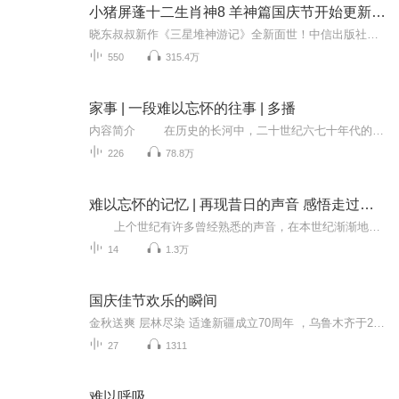
小猪屏蓬十二生肖神8 羊神篇国庆节开始更新啦！
晓东叔叔新作《三星堆神游记》全新面世！中信出版社出版！京东当当淘宝均有售！点蓝色字收听——《小猪屏蓬爆笑日记2024》《小猪屏蓬爆笑日记2》《小猪屏蓬爆笑日记1》让你笑得喘不上气！《我进故宫当富翁——小猪屏蓬故宫财商笔记》教你成为大富翁！《小...
550
315.4万
家事 | 一段难以忘怀的往事 | 多播
内容简介 在历史的长河中，二十世纪六七十年代的中国农村，是一幅充满艰辛与希望的画卷。在那个物质匮乏、精神生活单调的年代，人们的生活虽然简朴，却也蕴含着一种质朴的幸福与满足。正是在这样的背景下，雪里蕻先生的《家事》应运而生，为我...
226
78.8万
难以忘怀的记忆 | 再现昔日的声音 感悟走过的年代
上个世纪有许多曾经熟悉的声音，在本世纪渐渐地消失或者正在消失。从那个年代走过来的人，有的或许记忆犹新，印象还在；有的也许记忆深刻，难以释怀！比如：蒸汽火车汽笛的声音、铁匠铺有节奏打铁的声音、手工弹棉花的声音、蓝天上鸽子带着鸽哨飞翔的声音，还比如像老北京口口相传的吆喝声等等。 为了我们那个时代人的回味释怀，也为了现在年轻人对我们那个年代的了解和体验，本专辑在这里再现昔日的熟悉声音，空余时间歇息下来，闭上眼睛收听收听，或许通过重温、感悟、穿越，瞬间...
14
1.3万
国庆佳节欢乐的瞬间
金秋送爽 层林尽染 适逢新疆成立70周年 ，乌鲁木齐于2025年9月23日迎来党中央和习大大带领的慰问团。新疆各族群众欢欣鼓舞，热烈欢迎。
27
1311
难以呼吸