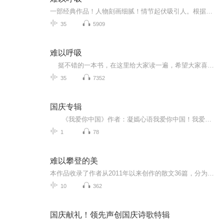
一部经典作品！人物刻画细腻！情节起伏吸引人。根据听众的喜好而精选，声音清晰，感染力强。感情色彩浓厚。。就是对我们的最大支持和厚爱。每天加班很辛苦，您就动动手指支持一下吧！一部经典作品！人物刻画细腻！情节起伏吸引人。根据听众的喜好而精选，声音清晰，感染力强。感情色彩浓厚。。就是对我们的最大支持和厚爱。每天加班很辛苦，您就动动手指支持一下吧！一部经典作品！人物刻画细腻！情节起伏吸引人。根据听众的喜好而精选，声音清晰，感染力强。感情色彩浓厚。。就是对我们的最大支持和厚爱。每天加班很...
35
5909
难以呼吸
挺不错的一本书，在这里给大家读一遍，希望大家喜欢！谨以此书，献给那些不为众人所理解的一少数,希望大家能够了解他们生命中的欢乐与辛酸，灵魂深处的黑暗和光明。 【题记】 我们不是神，所以我们无法选择自己的出生。 我们不是神，但我们可以选择如何活着，以及如何死去。 【阅读指南——请咬文嚼字确认以下事项后，再翻阅正文】 一、以下人群禁止阅读 1．18岁以下未成年； 2．有任何程度抑郁症、忧郁症患者； 3．以各类电影和现实...
35
7352
国庆专辑
《我爱你中国》作者：凝嫣心语我爱你中国！我爱你春天蓬勃的秧苗；我爱你秋日金黄的硕果。我爱你中国！我爱你青松气质，我爱你红梅品格！我爱你家乡的甜蔗好像乳汁滋润着我的心窝。我爱你中国，我要把最美的歌儿献给你，我的母亲我的祖国。我爱你中国，我爱...
1
78
难以攀登的美
本作品收录了作者从2011年以来创作的散文36篇，分为五个部分。第一部分收录《万里长江第一湾》《波涌浪卷西沙情》等文章，表达了作者对祖国河山的崇高敬意和诗意般的情怀；第二部分收录《万寿宫：江右商帮的精神殿堂》《天下第一家——义门陈轶事》等文章...
10
362
国庆献礼！领先声创国庆诗歌特辑