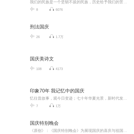
我们的民族是一个坚韧不拔的民族，历史给予我们的苦难都变成了闪着金光的勋章！我们的国家是一个龙腾虎跃的国家，那条巨龙正以不可阻挡之势崛起于神奇的东方！------------------------------------------------值此祖国70周年华诞之际，领先声创以诗歌向祖国献礼！用我们的声音、用我们的热血、用我们的灵魂诵读经典爱国篇章，歌颂我们的祖国！永远繁荣富强！
8
6076
刑法国庆
26
1.7万
国庆美诗文
108
4173
印象70年 我记忆中的国庆
忆往昔故事，观今日变迹；七十年华夏光景，新时代发展变迁。用声音走过时间的长河，以温度感受记忆中的故事。
7
1万
国庆特别晚会
《原创》：《国庆特别晚会》为展现国庆的喜庆与祖国的深情我将以具体的场景切入从清晨升旗的庄严到街头巷尾的欢庆到历史与当下的交融，用优美的笔触传递对祖国的热爱与自豪！用诗歌和情感美文形式，歌颂祖国的繁荣富强，祝人民幸福安康！