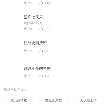
12
2.9万
国庆七天乐
魔性早功练习
10
1518
法制史国庆班
12
1万
难以承受的告别
6
544
您是不是在找：
花已谢情难忘
重生之意难忘
大庆皇太子