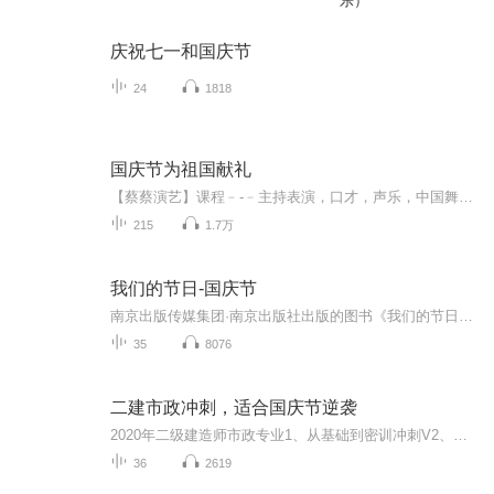
乐）
庆祝七一和国庆节
24
1818
国庆节为祖国献礼
【蔡蔡演艺】课程﹣-﹣主持表演，口才，声乐，中国舞，民族舞。独特的小舞台，专业的录音棚，每一位同学都能成为优秀的小明星。独特的教学模式，轻松上课，快乐学习！知名主持人，舞蹈家，高级教师任职授课！江南总校：河沟街42号三楼 18545856430江北分校...
215
1.7万
我们的节日-国庆节
南京出版传媒集团·南京出版社出版的图书《我们的节日》通过对中国节日文化和节日意义进行深度的挖掘，面向青少年群体构建独具特色的栏目内容，以此丰富春节、元宵节、清明节、端午节、七夕节、中秋节、重阳节等传统节日；六一节、教师节、国庆节等新兴节日的文化内涵和表现形式。促进青少年形成新的节日习俗，提升节日仪式感、认同感。音频作品由金陵朗读者联盟志愿者朗诵，南京音像出版社、金陵图书馆联合制作。
35
8076
二建市政冲刺，适合国庆节逆袭
2020年二级建造师市政专业1、从基础到密训冲刺V2、从精华课程到超压密押V3、0基础同步更新v4、持续更新到2020年考试V5、只要你跟着学让你一次稳拿证V6、渠道超压压题，超压三页纸等独家绝密压题!
36
2619