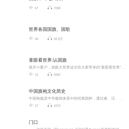
67
7098
世界各国国旗、国歌
40
39.9万
童眼看世界:认国旗
推开小窗户，放眼大世界这次给大家带来的“童眼看世界”是认国旗系列，和我走进国旗世界，一起探索国旗世界吧！更新时间:每周一次，那一次更新两集适合年龄:4~12岁
12
2682
中国旗袍文化简史
中国袍服是中华服饰体系中的经典国粹，通过秦、汉、唐、宋、元、明、清的各个朝代的演变与融合，最终在民国初期旗袍脱颖而出，20世纪20年代女性袍服被正式命名“旗袍”。旗袍通过千锤百炼,设计规范严紧，成为女性人体结构的标基(模板),穿着舒适合体,四季皆...
27
1074
门口