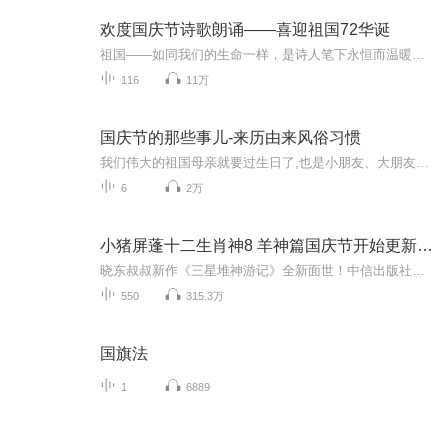
欢度国庆节诗歌朗诵——喜迎祖国72华诞
祖国——如同我们的生命一样，是诗人笔下永恒而温暖的主题。在祖国72周年华诞来临之际，特创建这个诗歌朗诵专辑，诵读经典爱国篇章，和大家一起歌颂祖国，向国庆的献礼！祝愿伟大的祖国繁荣富强，祝愿大家国庆节快乐，度过平安快乐的黄金周假期！
116
11万
国庆节的那些事儿-来历由来风俗习惯
我们伟大的祖国母亲就要过生日了,也是小朋友、大朋友们最喜欢的“国庆小长假”或说“黄金周”还有说”国庆7天乐”的，说法真是不一而足。那么“国庆节”是怎么来的？自古以来国庆节怎么庆贺？新中国国庆节的来历，以及新中国国庆节的庆贺方式又有哪些呢？ ...
6
2万
小猪屏蓬十二生肖神8 羊神篇国庆节开始更新啦！
晓东叔叔新作《三星堆神游记》全新面世！中信出版社出版！京东当当淘宝均有售！点蓝色字收听——《小猪屏蓬爆笑日记2024》《小猪屏蓬爆笑日记2》《小猪屏蓬爆笑日记1》让你笑得喘不上气！《我进故宫当富翁——小猪屏蓬故宫财商笔记》教你成为大富翁！《小...
550
315.3万
国旗法
1
6889