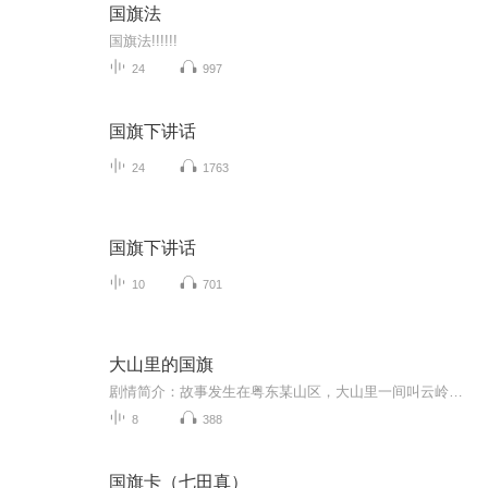
国旗法
国旗法!!!!!!
24
997
国旗下讲话
24
1763
国旗下讲话
10
701
大山里的国旗
剧情简介：故事发生在粤东某山区，大山里一间叫云岭小学的学校将随着国家精准扶贫政策迁出大山，从根本上结束山里孩子上学难的问题。省城来支教的女老师，决心站好最后一班岗，上好最后一节课。90多岁老顽童般的老支书糊涂地把支教女老师认作了50多年前的...
8
388
国旗卡（七田真）