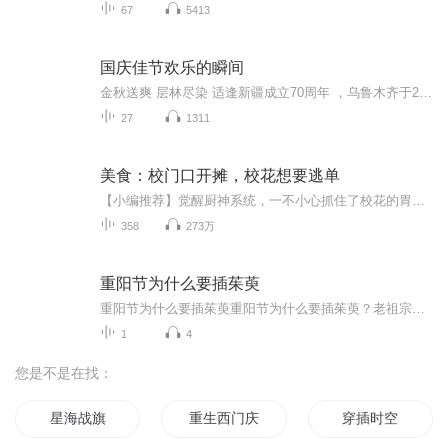
67
5413
国庆佳节欢乐的瞬间
金秋送爽 层林尽染 适逢新疆成立70周年 ，乌鲁木齐于2025年9月23日迎来党中央和习大大带领的慰问团。新疆各族群众欢欣鼓舞，热烈欢迎。
27
1311
美食：校门口开摊，校花想要逃单
【小编推荐】觉醒厨神系统，一不小心抓住了校花的胃！作品简介：【飞卢小说网独家签约作品】楚江穿越到了平行世界，觉醒厨神系统，在大学门口摆摊的他，做梦都没想到吸引到的第一个客人竟然是远近闻名的大校花桃千亦。认识楚江的第一天：“老板，我零花钱...
358
273万
重阳节为什么要插茱萸
重阳节为什么要插茱萸重阳节为什么要插茱萸？老祖宗的养生智慧太绝了！ 每到重阳节，朋友圈总会被“登高打卡”的照片刷屏，但年轻人可能不知道，古人爬山可不是为了拍照发抖音——他们腰间必备一株茱萸，这玩意儿可比随身带个平安符靠谱多了。今天咱们...
1
4
您是不是在找：
星海战旗
重生西门庆
穿插时空