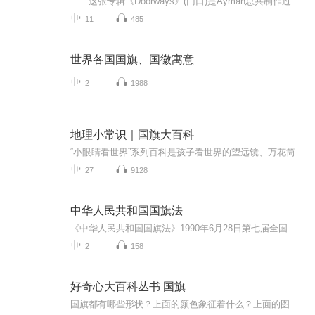
这张专辑《Doorways》(门口)是Ayman总共制作过了4张专辑之一。纵观Ayman的作品，非常值得一谈，作为Real Music少有的带有明显地方色彩的音乐作家，作品带有浓郁的中东风格，具有伊斯兰的特有文化底蕴和思维方式，但是，经过新世纪音乐类型的音乐手法的...
11
485
世界各国国旗、国徽寓意
2
1988
地理小常识｜国旗大百科
“小眼睛看世界”系列百科是孩子看世界的望远镜、万花筒。它将带领孩子去了解浩瀚的宇宙、辽阔的海洋、奇妙的地球、可爱的动物、有趣的植物。让孩子增强学习和探索的欲望，快乐学习、健康成长。
27
9128
中华人民共和国国旗法
《中华人民共和国国旗法》1990年6月28日第七届全国人民代表大会常务委员会第十四次会议通过根据2009年8月27日第十一届全国人民代表大会常务委员会第十次会议《关于修改部分法律的决定》第一次修正根据2020年10月17日第十三届全国人民代表大会常务委员会第...
2
158
好奇心大百科丛书 国旗
国旗都有哪些形状？上面的颜色象征着什么？上面的图案有什么含义？……本书主要涵盖了世界上197个国家的国旗、首都、面积以及部分国家的国徽、人口、特产、标志性建筑等内容。阅读本书可以帮助小朋友们开阔视野，增长见识，激发认知世界的热情和探索精神。让我们打开书，通过认知各国国旗，增加对世界上每个国家的了解吧！