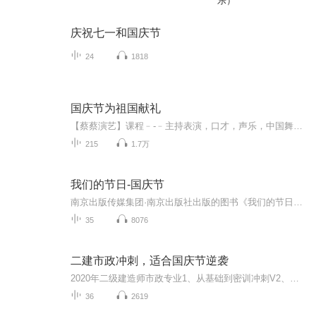
乐）
庆祝七一和国庆节
24
1818
国庆节为祖国献礼
【蔡蔡演艺】课程﹣-﹣主持表演，口才，声乐，中国舞，民族舞。独特的小舞台，专业的录音棚，每一位同学都能成为优秀的小明星。独特的教学模式，轻松上课，快乐学习！知名主持人，舞蹈家，高级教师任职授课！江南总校：河沟街42号三楼 18545856430江北分校...
215
1.7万
我们的节日-国庆节
南京出版传媒集团·南京出版社出版的图书《我们的节日》通过对中国节日文化和节日意义进行深度的挖掘，面向青少年群体构建独具特色的栏目内容，以此丰富春节、元宵节、清明节、端午节、七夕节、中秋节、重阳节等传统节日；六一节、教师节、国庆节等新兴节日的文化内涵和表现形式。促进青少年形成新的节日习俗，提升节日仪式感、认同感。音频作品由金陵朗读者联盟志愿者朗诵，南京音像出版社、金陵图书馆联合制作。
35
8076
二建市政冲刺，适合国庆节逆袭
2020年二级建造师市政专业1、从基础到密训冲刺V2、从精华课程到超压密押V3、0基础同步更新v4、持续更新到2020年考试V5、只要你跟着学让你一次稳拿证V6、渠道超压压题，超压三页纸等独家绝密压题!
36
2619