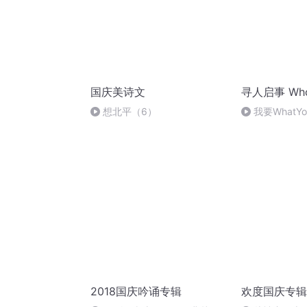
国庆美诗文
寻人启事 Who
想北平（6）
我要WhatY
作者都有看待世
寻人启事 01
2018国庆吟诵专辑
欢度国庆专辑