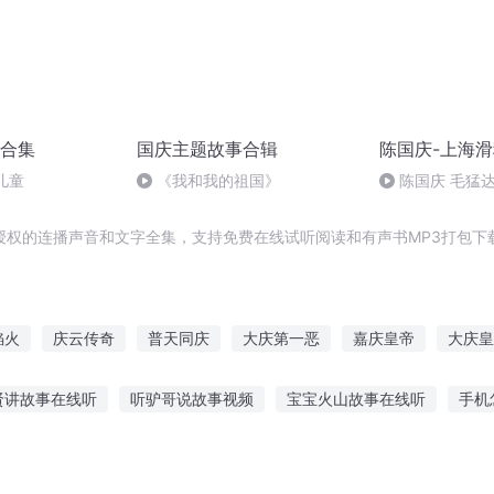
合集
国庆主题故事合辑
陈国庆-上海
儿童
《我和我的祖国》
陈国庆 毛猛
授权的连播声音和文字全集，支持免费在线试听阅读和有声书MP3打包下
焰火
庆云传奇
普天同庆
大庆第一恶
嘉庆皇帝
大庆皇
穿越之大庆帝国
一人有庆
大官人西门庆
快穿之吉庆有余
贤讲故事在线听
听驴哥说故事视频
宝宝火山故事在线听
手机
启年
庆元纪年
听故事app
听故事老房子的回忆
怪兽车子故事在线听
中年