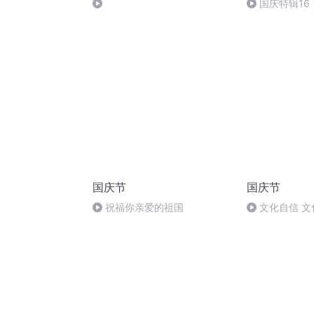
国庆特辑16
胡 东方红+一
国庆节
国庆节
祝福你亲爱的祖国
文化自信 文