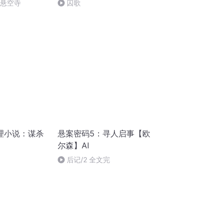
倒悬空寺
囚歌
理小说：谋杀
悬案密码5：寻人启事【欧
尔森】AI
后记/2 全文完