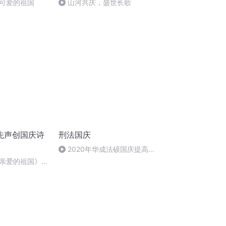
可爱的祖国
山河共庆，盛世长歌
先声创国庆诗
刑法国庆
2020年华成法硕国庆提高班
刑法陈 (26)
亲爱的祖国》温