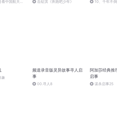
号看中国航天
岳钲淇《奔跑吧少年》
10、千年不
战
频道录音版灵异故事寻人启
阿加莎经典推
事
启事
形象
00.寻人8
谋杀启事25