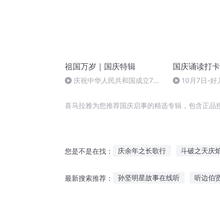
祖国万岁｜国庆特辑
国庆诵读打卡
庆祝中华人民共和国成立73
10月7日-好
周年 天安门广场举行升国旗仪式
喜马拉雅为您推荐国庆启事的精选专辑，包含正品
庆余年之长歌行
斗破之天庆
您是不是在找：
重生西门庆
水浒西门庆
孙坚明星故事在线听
听边伯
最新搜索推荐：
安庆年记事
庆余年之我叫王
听别人讲故事的感动
晚上免费