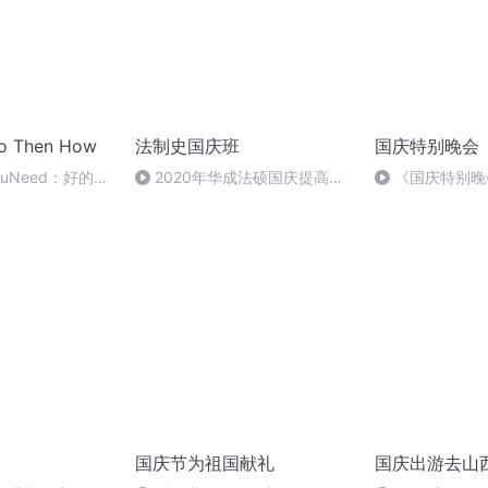
 Then How
法制史国庆班
国庆特别晚会
ouNeed：好的创
2020年华成法硕国庆提高班
《国庆特别晚
界的特别角度 |
法制史马志冰 (12)
国庆节为祖国献礼
国庆出游去山