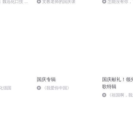
：魏迅化口技 二
支教老师的国庆课
怎能没有你，
般唱法和原生态
国庆专辑
国庆献礼！领
歌特辑
化强国
《我爱你中国》
《祖国啊，我
婉