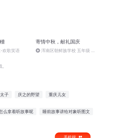
滑稽
寄情中秋，献礼国庆
达-欢歌笑语
浑南区朝鲜族学校 五年级 孙
多永
载。
太子
庆之的野望
重庆儿女
重生之西门庆
异能重生西门庆
怎么拿着听故事呢
睡前故事讲给对象听图文
女人听故事的文案
风云评书故事在线听
手机端