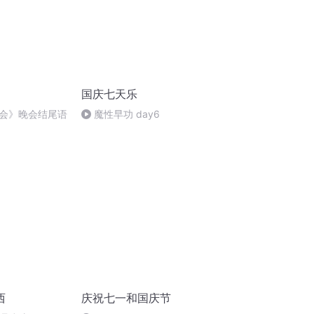
国庆七天乐
会》晚会结尾语
魔性早功 day6
西
庆祝七一和国庆节