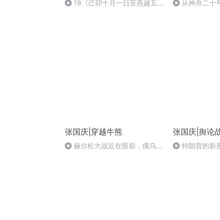
18《己卯十月一日至燕越五
从神舟二十
日罹狴犴有感而赋》组律18首
的“隐形实力”
文天祥 自由吟诵
张国庆|穿越牛熊
张国庆|舆论
赫尔松大战近在眼前，俄乌冲
特朗普的新
突的关键之战，将会如何发展？