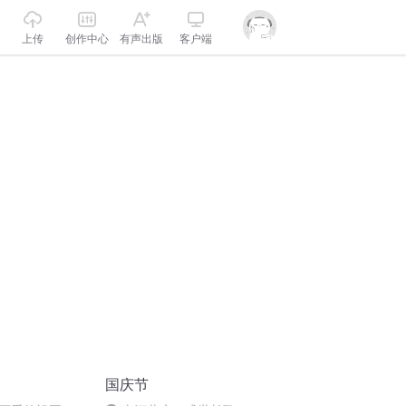
上传
创作中心
有声出版
客户端
国庆节