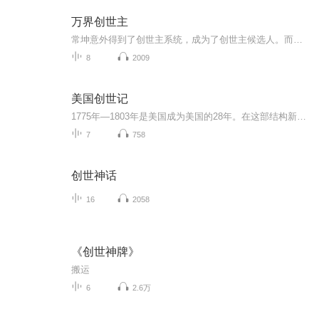
万界创世主
常坤意外得到了创世主系统，成为了创世主候选人。而后，创造洪荒世界，创造科技世界，创造魔法世界，创造仙侠世界作品标签：嚣张黑客无敌文位...
8
2009
美国创世记
1775年—1803年是美国成为美国的28年。在这部结构新颖的美国史中，个性鲜明的建国者和千载难逢的历史机遇风云际会，以6幕“最美国”的历史剧阐释了美国的创立之路。
7
758
创世神话
16
2058
《创世神牌》
搬运
6
2.6万