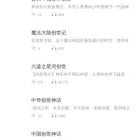
原创玄幻热血爽文，东荒人界勇武少年楚骁乃一代战神，自小与守护神界的神兽雷吼相依为命，后得神兽传授神甲和战意法则于身，楚骁通过刻苦修炼，历经磨难，终于屠灭了为祸人间的魔神，申张了正义，守护着黎民百姓！
11
689
魔法大陆创世记
亚里斯大陆，这个魔法和战技蓬勃盛行的时空，曾经有过绚丽的文明和灿烂的文化.在这个时空过去的岁月里，各种种族在一起共同谱写着传奇.如今，随着人心的堕落，这个时空正在一步一步的走向衰败。于是所有的历史变成了传说，再由传说变成了神话。个人很喜欢的一部小说，遗憾的是作者弃更了，录制为了重温下小说，不喜勿入。
4
605
六迹之星河创世
【内容简介】神石碎片用以科研，人类科技突飞猛进。神石爆炸时遗失的心核被找寻，带回地球之时遭遇争抢。世界污染，环境变革，整个世界已经大不相同。大地已变为污染的地狱。当权者身居九霄之上，平民如猪狗活在不见天日的都市中。我本一心在此肮脏的世界...
671
20.7万
中华创世神话
“混沌之初，本无记载，开天辟地，英雄诗篇。看四海之内，神怪无数；喜中原广阔，传奇万千。九州初成，文明发端。”
37
1965
中国创世神话