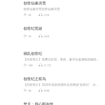
创世仙秦洪荒
创世仙秦洪荒创世仙秦洪荒
56
1724
创世纪荒诞
34
1419
祸乱创世纪
【内容简介】免费没好货。果然，豪华头盔漏电把她给电死了吧！重生最近很流行。果然，被电死她也能再来把SAVE&LOAD赶时髦吧！隐藏职业？唯一任务？日后枭雄？打宝圣地？老娘全包了，木意见最好，有意见保留，谁叫你们不如老娘知道得多！ 重生人士就欺负你...
348
17.7万
创世纪之双鸟
【内容简介】2025年首款跨国性全息网游“创世纪”，白露与方青鸢一改之前在别的键盘游戏中的散人形势，曾经水火不容的两人在创世纪中相遇，后来又遇到其他的同伴，一起享受游戏之旅，迎来一个又一个团队联赛，正式走上职业玩家的道路，最终与国外的玩家一...
96
3758
焚天：我心即创世