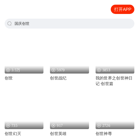
打开APP
国庆创世
3.5万
5979
3853
创世
创世战纪
我的世界之创世神日
记·创世篇
735
917
2726
创世幻灭
创世英雄
创世神尊