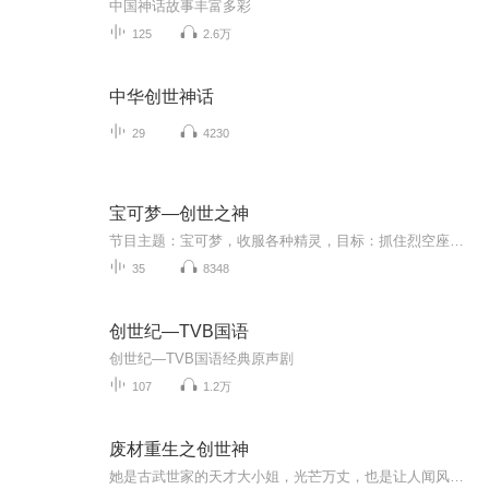
中国神话故事丰富多彩
125
2.6万
中华创世神话
29
4230
宝可梦—创世之神
节目主题：宝可梦，收服各种精灵，目标：抓住烈空座、固拉多、盖欧卡、吉拉祈、骑拉帝纳、雪暴马、由克希、亚克诺姆、玛纳菲、霏欧纳、波尔凯尼恩、美录梅坦、达克莱伊、代欧奇希斯、属性·空、银伴战兽、科斯莫古、露奈雅拉、索尔迦雷欧、毕力吉翁、勾帕...
35
8348
创世纪—TVB国语
创世纪—TVB国语经典原声剧
107
1.2万
废材重生之创世神
她是古武世家的天才大小姐，光芒万丈，也是让人闻风丧胆的“黑暗双绝”之一。因为妹妹的背叛，她和搭档双双陨落。 她是祈风城人人嘲笑的废物阿九。身为修炼家族的小姐，却是没有幻力源泉，不能修炼幻力，被家族发配到边远小城，最后被表姐打死在破落小院。 当天才小姐带着在无尽虚空得到修炼至宝穿越到废物小姐身上，命运的齿轮再次转动，废物从此踏上修炼之路！契约神兽，炼丹、炼器，带着上古神器的传承，寻找亲人，斩除魑魅魍魉，且看她如何让这天地风起云涌！ 他是天地间最尊贵的男子，无上的地位，妖孽的面容，因为空虚无聊下的游戏，让他遇到了她，从此天上人间，不离不弃！ 片段一： 独孤千叶按前世修炼的方式坐着，开始查看自己现在的身体。被堵塞的气旋，孱弱的经脉，这身体真的是差得不能再差了。继续往下，来到丹田，“咦？这是什么？” 原本应该是空荡荡的丹田漂浮着一个…呃，鸡蛋？ “怎么是一个鸡蛋啊？难道我身体成母鸡了？要不要这么玄幻啊!” “老子不是鸡蛋，你才是鸡蛋！你全家都是鸡蛋！”就在独孤千叶无限纠结鸡蛋与母鸡时，一个稚嫩的声音在脑子想起。 “咦？鸡蛋还会说话？”独孤千叶被惊讶到了。 “靠，都给你说了，老子不是鸡蛋！”某蛋发飙了。 片段二： 看着单惊天一边吃一边被烫的呼呼直吐气，独孤千叶突然有了逗他的心思。想了想说：“我是子虚城旁边乌有镇窦街里捏泥丸家的孩子。” 单惊天**后脑勺，说：“子虚城，乌有镇，我怎么一个都没听说过啊？还有，捏泥丸是干什么的？” “笨！”莫子卿敲了敲单惊天的头，“你把城镇什么的都去掉再念念。” “子虚，乌有，窦，泥丸，呃，子虚乌有逗你玩！不是吧，兄弟，你耍我！” 片段三： “喂，那女人把天捅了一个洞。”刺魂出现在紫霄面前，邪邪地说。 “哦？”紫霄抬头看了他一眼，漫不经心地说，“天破了一个洞而已。去，找人把那个洞补了。” “那个女人还把那男的的裤子破了一个洞，在屁股上。”刺魂接着说。 “什么？”刚刚还悠闲的男人蹭地站起来，妖孽般的脸异常气愤，“居然在屁股破了一个洞？！敢再我女人面前露屁股，走，跟我去剁了他的屁股！” 刺魂无语，说：“那是那女人弄破的。” “那也要剁了！连自己的屁股都看不好。"