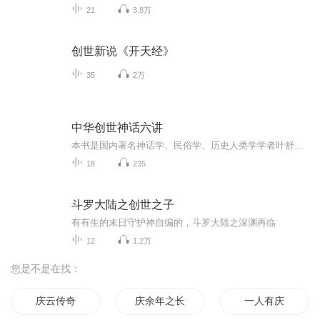
21
3.8万
创世新说《开天经》
35
2万
中华创世神话六讲
本书是国内著名神话学、民俗学、历史人类学学者叶舒宪、田兆元、钱杭教授开展的六讲创世神话专题讲座的内容结集。本书从浩繁的中华神话谱系中精选出日月、龙凤、女娲、炎黄两帝等流传最广泛的符号元素，从自然、图腾、祖先、圣人等多个切入口讲述了中华创...
18
235
斗罗大陆之创世之子
有有生的末日守护神自编的，斗罗大陆之深渊再临
12
1.2万
您是不是在找：
庆云传奇
庆余年之长歌行
一人有庆