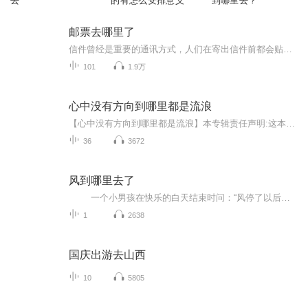
去
的有怎么安排意义
到哪里去？
邮票去哪里了
信件曾经是重要的通讯方式，人们在寄出信件前都会贴上邮票。本书介绍了邮票的“出生”和“身份”、邮票的形态和设计、邮票的印刷和制作、形形色色的邮票、邮票都去哪儿了等五部分内容。
101
1.9万
心中没有方向到哪里都是流浪
【心中没有方向到哪里都是流浪】本专辑责任声明:这本书文字内容版权归原作者所有，主播只是非常喜欢这本书，想要和大家免费分享这本书，并不是出于商业目的，希望大家都明白就好！本书原作者:于丽出版社:吉林文史出版社播讲人:远方的人生播讲时间:每晚11点...
36
3672
风到哪里去了
一个小男孩在快乐的白天结束时问：“风停了以后，它到哪里去了呢？”他妈妈向他解释风没有停，只是吹到别的地方去了，让那里的树跳舞。 然后，她循序渐进地告诉孩子世上物质不灭的道理，只是在另一个地方，或者以另一种形式开始。雨回到了云里，生成新的雨；波浪退回到大海里，成为新的波浪；白天与黑夜循环往复，晚上给小男孩带来了黑暗，星星，让他如梦。 作者和绘图者以抒情的文字和丰富多彩的插图完成了一次美丽的对万物循环链的礼赞！
1
2638
国庆出游去山西
10
5805