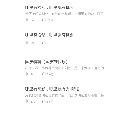
哪里有抱怨，哪里就有机会
当下年轻人创业，必学的一堂课，《哪里有抱怨，哪里就有机会》在这个人人都能成为创业者的时代，几乎每个创业者都会经历困惑、迷茫、失落、坎坷…会遭遇资金、市场、团队、管理等各种问题，他们渴望获得一些成功者的指点和帮助，希望成功者沉淀出的宝贵经验能让他们有所启发。 从“骗子”、“疯子”、“狂人”到打造出一个阿里巴巴王国，马云无疑是这个时代最具有代表性的草根英雄和创业偶像。本有声书以商界奇才马云为主题，选取大量真实生动的故事，全面解析他的商业智慧与人生哲学。
54
9286
哪里有抱怨，哪里就有机会
23
913
国庆特辑（国庆节快乐）
在评书界，小魏有个朋友叫刘鹏，是一个为评书努力的小伙子。在2021年国庆期间，他想弄个特辑，便烦劳我给他录个爱国题材的评书小段儿。这种事情，不是特殊情况，小魏一般不会拒绝，也就给其录了一个《鲁迅踢鬼》，等他传完，我再传到我的专辑里。另外，小...
14
1.6万
哪里有阴影，哪里就有光‖朗读
用我的声音朗读优质的作品，与众多朗读爱好者在一起交流！
1307
5.6万