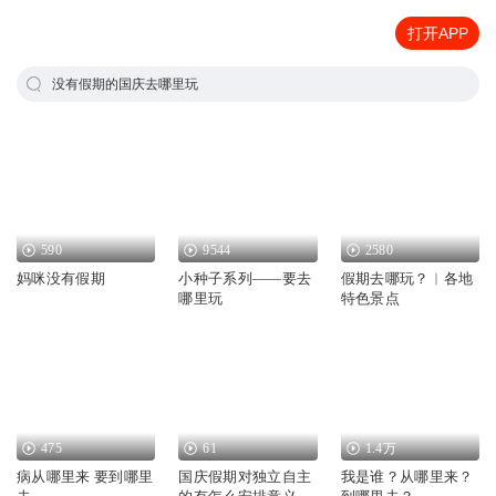
打开APP
没有假期的国庆去哪里玩
590
9544
2580
妈咪没有假期
小种子系列——要去
假期去哪玩？︱各地
哪里玩
特色景点
475
61
1.4万
病从哪里来 要到哪里
国庆假期对独立自主
我是谁？从哪里来？