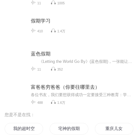
11
1005
假期学习
410
1.4万
蓝色假期
《Letting the World Go By》(蓝色假期)，一张能让你心境平和，怡情悦性的发烧美乐，由世界著名的发烧名厂Real Music录制，多位新纪元音乐名家：钢琴家Kevin Kern，Danny Wright，Berward Koch，吉他手Govi，竖琴家Hilary Stagg等，倾情演奏十一首醉人...
11
352
富爸爸穷爸爸（你要往哪里去）
各位书友，我们要想获得成功一定要接受三种教育：学校教育、职业教育、财商教育。因为学校没有开设财商教育的课程，所以很多人只接受了前两种教育，本专辑可以帮助你打开你财商学习的大门，帮你看到一个全新的世界，是富人的世界。穷人和富人之间的差别不...
488
1.6万
您是不是在找：
我的超时空假期
宅神的假期
重庆儿女