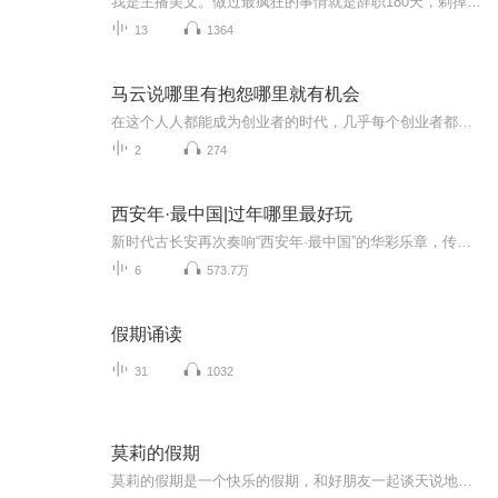
我是主播美文。做过最疯狂的事情就是辞职180天，剃掉头发外出穷游外出看不一下的风景，是我努力工作的目标做这个节目，美文是想把看到过、感受过的风景和大家分享希望大家可以在工作之余，去感受祖国的大好河山人在职场、心在旅行每周末更新，欢迎大家订阅...
13
1364
马云说哪里有抱怨哪里就有机会
在这个人人都能成为创业者的时代，几乎每个创业者都会经历困苦、迷茫、失落、坎坷……会遭遇资金、市场、团队、管理等各种问题，他们渴望获得一些成功者的指点和帮助，希望成功者沉淀出的宝贵经验能给他们有所启发。 从“骗子”、“疯子”、“狂人”到打造...
2
274
西安年·最中国|过年哪里最好玩
新时代古长安再次奏响“西安年·最中国”的华彩乐章，传统与时尚并存，古典与现代融合，在长安，梦幻绚丽、活力动感，以灯为媒，璀璨明亮。灯光点缀着夜色下的长安，更照亮了2019最中国的西安年。
6
573.7万
假期诵读
31
1032
莫莉的假期
莫莉的假期是一个快乐的假期，和好朋友一起谈天说地，一起进行一次华丽的冒险，一起去偶像的书店打工……可是，这个暑假与以前又有点不同，感觉大家一下子都长大了，有了这样那样的烦恼和秘密。妈妈的爱有时会觉得是种甜蜜的负担，与好朋友的相处彼此温暖又彼此伤害，心里藏着一个关于男孩子的秘密……看来，没有烦恼的成长，那是到不了的彼岸……