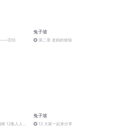
兔子坡
——完结
第二章 老妈的烦恼
兔子坡
咪 12集人人有
12 大家一起来分享