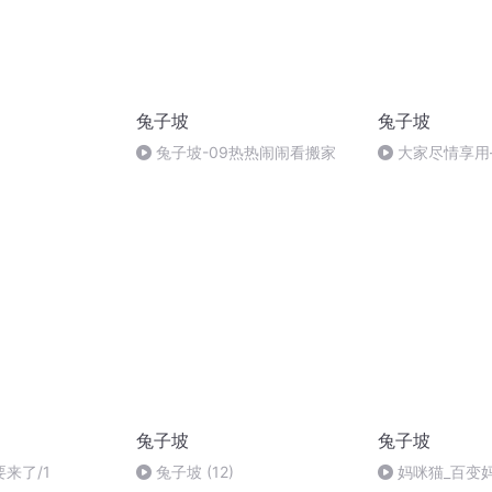
兔子坡
兔子坡
兔子坡-09热热闹闹看搬家
大家尽情享用
兔子坡
兔子坡
来了/1
兔子坡 (12)
妈咪猫_百变妈