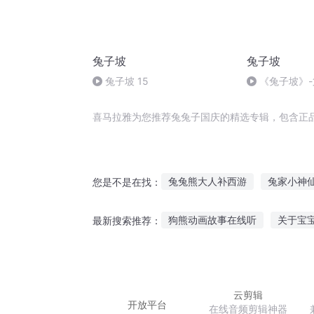
兔子坡
兔子坡
兔子坡 15
《兔子坡》-
喜马拉雅为您推荐兔兔子国庆的精选专辑，包含正
兔兔熊大人补西游
兔家小神
您是不是在找：
初生兔兔不惧神
不兔不快
狗熊动画故事在线听
关于宝
最新搜索推荐：
末世兔子
无敌小白兔
天
哪里可以听悬疑故事视频
小
每天坚持听故事的好处
听老
云剪辑
开放平台
在线音频剪辑神器