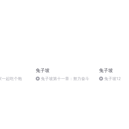
份
兔子坡
兔子坡
家一起吃个饱
兔子坡第十一章：努力奋斗
兔子坡12