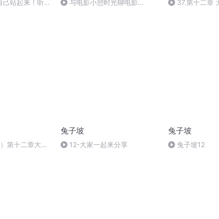
自己站起来！听小
与电影小憩时光聊电影
37.第十二章
5年12月19日 上
（40）：哪部电影更适合你的夏
（3）
天
兔子坡
兔子坡
局）第十二章大家
12-大家一起来分享
兔子坡12