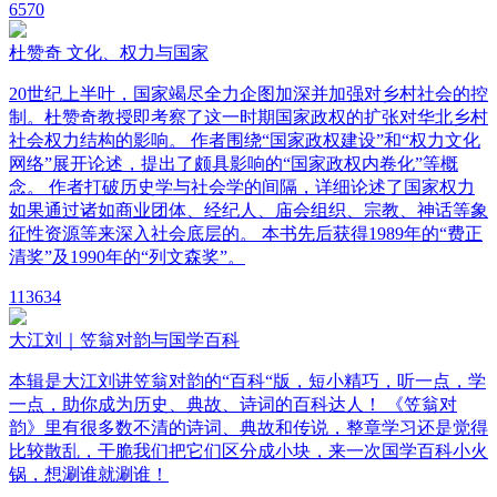
6
570
杜赞奇 文化、权力与国家
20世纪上半叶，国家竭尽全力企图加深并加强对乡村社会的控
制。杜赞奇教授即考察了这一时期国家政权的扩张对华北乡村
社会权力结构的影响。 作者围绕“国家政权建设”和“权力文化
网络”展开论述，提出了颇具影响的“国家政权内卷化”等概
念。 作者打破历史学与社会学的间隔，详细论述了国家权力
如果通过诸如商业团体、经纪人、庙会组织、宗教、神话等象
征性资源等来深入社会底层的。 本书先后获得1989年的“费正
清奖”及1990年的“列文森奖”。
11
3634
大江刘｜笠翁对韵与国学百科
本辑是大江刘讲笠翁对韵的“百科“版，短小精巧，听一点，学
一点，助你成为历史、典故、诗词的百科达人！ 《笠翁对
韵》里有很多数不清的诗词、典故和传说，整章学习还是觉得
比较散乱，干脆我们把它们区分成小块，来一次国学百科小火
锅，想涮谁就涮谁！