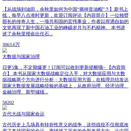
【从战场到油田，余秋里如何为中国“摘掉贫油帽”？】新书上
线，每早八点准时更新，欢迎订阅评论【内容简介】一位独臂
部长的传奇人生，一项共和国的宏伟事业，作者以挥洒自如的
文笔再现了新中国石油工业的峥嵘岁月与不朽精神。 本书讲
述了余秋里授命出任石...
306
3.6万
大数据与国家治理
日更5集，不定期爆更！订阅可以收到更新提醒哦~ 【内容简
介】 本书从国家大数据战略定位入手，对大数据应用与大数
据战略两个方向进行分析；大数据应用方面，在梳理总结发达
国家大数据发展战略经验的基础上，从政府治理、经济治理、
金融治理、新型城镇...
58
202
古代大战与国家命运
古代历史上几场具有转折性意义的战争，这些战役不仅彻底改
变了参战国家的命运，更铺就了历史的全新发展方向。从中国