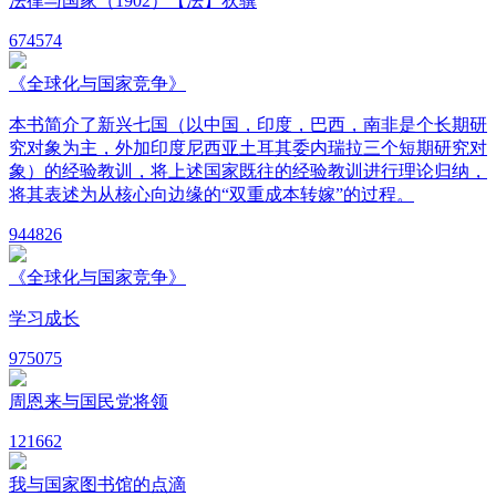
法律与国家（1902）【法】狄骥
67
4574
《全球化与国家竞争》
本书简介了新兴七国（以中国，印度，巴西，南非是个长期研
究对象为主，外加印度尼西亚土耳其委内瑞拉三个短期研究对
象）的经验教训，将上述国家既往的经验教训进行理论归纳，
将其表述为从核心向边缘的“双重成本转嫁”的过程。
94
4826
《全球化与国家竞争》
学习成长
97
5075
周恩来与国民党将领
12
1662
我与国家图书馆的点滴