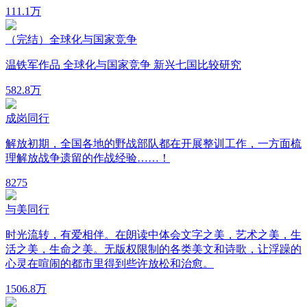
11
1.1万
（完结）全球化与国家竞争
温铁军作品 全球化与国家竞争 新兴七国比较研究
58
2.8万
成岗同行
解放初期，全国各地的野战部队都在开展整训工作，一方面梳
理解放战争遗留的作战经验……！
8
275
与美同行
时光流转，有爱相伴。在朗读中体会文字之美，艺术之美，生
活之美，生命之美。无版权限制的各类美文和诗歌，让浮躁的
心灵在喧闹的都市里得到些许放松和治愈。
150
6.8万