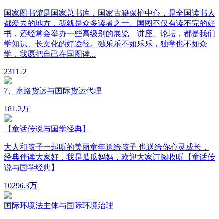
国家图书馆是国家总书库，国家古籍保护中心，是全国读书人
都爱去的地方，我就是众多读者之一。国图不仅有读不完的好
书，还经常会举办一些高级别的展览、讲座、论坛，都是我们
学知识、长文化的好途径。独乐乐不如乐乐，独学也不如众
学，我愿把自己在国图读...
23
1122
7、水路货运与国际货运代理
18
1.2万
【童话传说与国学经典】
大人和孩子一起听的美丽童年送给孩子 也送给你心灵成长，
经典伴读大家好，我是瓜瓜妈妈，欢迎大家订阅收听【童话传
说与国学经典】
1029
6.3万
国际环境法主体与国际环境治理