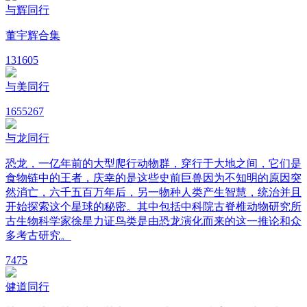
与辉同行
董宇辉合集
13
1605
与美同行
165
5267
与龙同行
恐龙，一亿年前的大型爬行动物群，穿行于大地之间，它们是
食物链中的王者，庆幸的是这些史前巨兽因为不知明的原因突
然消亡，六千五百万年后，另一物种人类产生智慧，统治并且
开始探索这个星球的秘密。其中包括中科院古脊椎动物研究所
古生物科学家徐星力证鸟类是由恐龙演化而来的这一推论和众
多考古研究。
7
475
健道同行