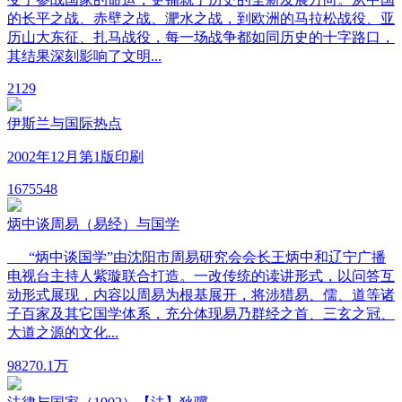
的长平之战、赤壁之战、淝水之战，到欧洲的马拉松战役、亚
历山大东征、扎马战役，每一场战争都如同历史的十字路口，
其结果深刻影响了文明...
2
129
伊斯兰与国际热点
2002年12月第1版印刷
167
5548
炳中谈周易（易经）与国学
“炳中谈国学”由沈阳市周易研究会会长王炳中和辽宁广播
电视台主持人紫璇联合打造。一改传统的读讲形式，以问答互
动形式展现，内容以周易为根基展开，将涉猎易、儒、道等诸
子百家及其它国学体系，充分体现易乃群经之首、三玄之冠、
大道之源的文化...
98
270.1万