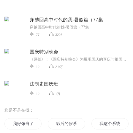
穿越回高中时代的我-暑假篇（77集
穿越回高中时代的我-暑假篇（77集
77
3226
国庆特别晚会
《原创》：《国庆特别晚会》为展现国庆的喜庆与祖国的深情我将以具体的场景切入从清晨升旗的庄严到街头巷尾的欢庆到历史与当下的交融，用优美的笔触传递对祖国的热爱与自豪！用诗歌和情感美文形式，歌颂祖国的繁荣富强，祝人民幸福安康！
12
2.9万
法制史国庆班
12
1万
您是不是在找：
我好像当了个假女主
影后的假系统
我这个系统是假的