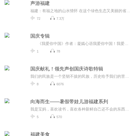
声游福建
福建：有福之地的山水情怀 在这个绿色生态又美丽的省份，文化多元与开放进取的省份。福建文化既可追溯至新石器石代的昙石山海洋文化，又承继了秦汉时期的闽越文化。这片土地把古代南迁的中原文化在闽西地区演绎成客家文化，在湄洲岛生成广为流传的妈祖文化，在厦漳泉地区形成开放进取的闽南文化。 本专辑分为印象福建，清新福建，和乐福建，滋味福建，守艺福建五个部分。 福州：有福之州，文化古都 厦门：开放先锋，花园城市 漳州：古韵犹存，花果飘香 泉州：千年古城，港湾风情 三明：客家祖地，追祖溯源 莆田：空灵祈梦，传奇少林 南平：钟灵毓秀，甲于他邑 龙岩：神秘土楼，客家传承 宁德：山围树绿，海绕岛青 平潭：岛湾风情，碧波胜景 声游福建，我们开始吧~~~ 玩吧免费旅行，让旅行成为一种生活方式。 更多旅行资讯，欢迎关注玩吧旅行公众号。
72
7.3万
国庆专辑
《我爱你中国》作者：凝嫣心语我爱你中国！我爱你春天蓬勃的秧苗；我爱你秋日金黄的硕果。我爱你中国！我爱你青松气质，我爱你红梅品格！我爱你家乡的甜蔗好像乳汁滋润着我的心窝。我爱你中国，我要把最美的歌儿献给你，我的母亲我的祖国。我爱你中国，我爱...
1
78
国庆献礼！领先声创国庆诗歌特辑
我们的民族是一个坚韧不拔的民族，历史给予我们的苦难都变成了闪着金光的勋章！我们的国家是一个龙腾虎跃的国家，那条巨龙正以不可阻挡之势崛起于神奇的东方！------------------------------------------------值此祖国70周年华诞之际，领先声创以诗歌向祖国献礼！用我们的声音、用我们的热血、用我们的灵魂诵读经典爱国篇章，歌颂我们的祖国！永远繁荣富强！
8
6076
向海而生——暑假带娃儿游福建系列
我是宝妈，喜欢读书，喜欢各种新鲜自己还不会的东西，也是旅游爱好者，从小的梦想走遍世界各地，见过各种风情，尝遍各种美食。这十几年带孩子成了主业，陪伴孩子成长的过程中，痛并快乐着。我也一同成长，学习让自己快乐，也有带给他人快乐的能力
5
570
福建美食