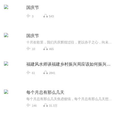
国庆节
3
543
国庆节
十月欢歌里，我们共庆辉煌过往，更以赤子之心，向未来书写滚烫的誓言——这盛世，值得我们以热爱相拥。
10
465
福建风水师谈福建乡村振兴局应该如何振兴福建乡村
61
2841
每个月总有那么几天
每个月总有那么几天焦虑烦恼，每个月总有那么几天想八卦吐槽。「每个月总有那么几天」关注泛文娱话题，关注烟火人生。谈笑风生间有态度，嬉笑怒骂中见众生。商务及入社群，请＋小助手微信：mgyzynmyt
146
31.3万