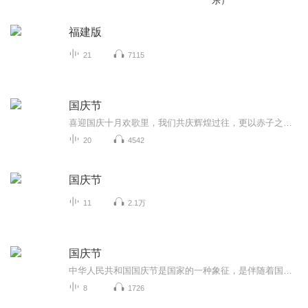
乐）
福建版
21
7115
国庆节
喜迎国庆十月欢歌里，我们共庆辉煌过往，更以赤子之心，向未来书写滚烫的誓言——这盛世，值得我们以热爱相拥。
20
4542
国庆节
11
2.1万
国庆节
中华人民共和国国庆节是国家的一种象征，是伴随着国家的出现而出现的。让我们用诗歌朗诵歌颂祖国的繁荣富强，国泰民安。
8
1726