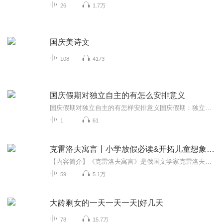
26
1.7万
国庆美诗文
108
4173
国庆假期对独立自主的有怎么安排意义
国庆假期对独立自主的有怎样安排意义国庆假期：独立自主生活的“试金石”与“充电场”一自主规划：构建独立自主生活的“蓝图能力”二生活实践：夯实独立自主生活的“技能底座”三自我探索：深化独立自主生活的“精神内核”四假期意义：从“短期体验”到“...
1
61
克雷洛夫寓言丨小学放假必读&开拓儿童想象空间丨经典
【内容简介】《克雷洛夫寓言》是俄国文学家克雷洛夫创作的寓言集，包括203篇寓言。作品大致可分为三类：1.揭露沙皇，讽刺嘲笑统治阶级的专横、寄生、无知等。2.反映剥削。表达了对人民的同情，对人民优秀品质的赞美，对人民力量的信心。3.反映现象，得出人...
59
5.1万
大龄剩女的一天一天一天|好几天
78
15.7万