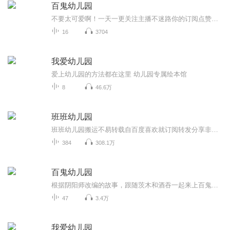
百鬼幼儿园
不要太可爱啊！一天一更关注主播不迷路你的订阅点赞收藏评论是我创作的动力
16
3704
我爱幼儿园
爱上幼儿园的方法都在这里 幼儿园专属绘本馆
8
46.6万
班班幼儿园
班班幼儿园搬运不易转载自百度喜欢就订阅转发分享非原创
384
308.1万
百鬼幼儿园
根据阴阳师改编的故事，跟随茨木和酒吞一起来上百鬼幼儿园吧！（目前已停更）
47
3.4万
我爱幼儿园