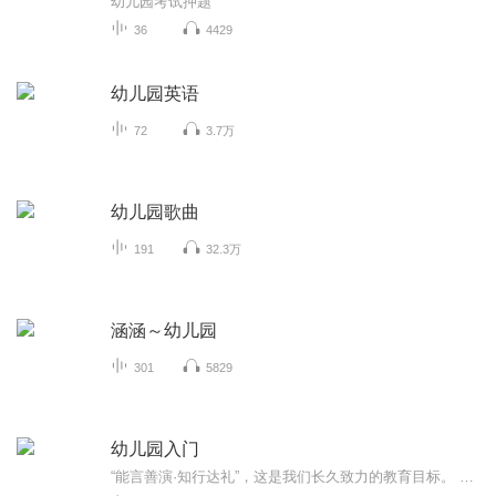
幼儿园考试押题
36
4429
幼儿园英语
72
3.7万
幼儿园歌曲
191
32.3万
涵涵～幼儿园
301
5829
幼儿园入门
“能言善演·知行达礼”，这是我们长久致力的教育目标。 我们努力把艺术教育和素质教育成功对接，我们用心把专业 教育和大众教育完美融合。 从1996年——创业之初，我们曾把口才教师拟作为“医生”、 “教练”和“导演”，并以此作为我们自己的工作方向和行业标准： 有那么多母语发音不准、口语表达不清的孩子需要“医生”； 有那么多天资聪慧的孩子如果经过专业“教练”的调教，就会举止 出众、仪态高雅；“孩子们都是天生的演员”，我们就是“导演”， 挖掘他们的天分，为孩子们在人生的舞台上有更多的精彩！ 就是我们现在做的，未来要做的，并且一直要做的事业！ 我们可能更了解孩子！我们可能找到了教育的真谛！我们知道 孩子需要什么，我们了解家长需要什么，我们也清楚能为社会奉献 什么！艺术是美好的，教育是高尚的，在我们这里你会看到孩子们 快乐地改变和提高。 如今，我们已经有了“全景纷呈教学法”、“习惯矫正教学法”、 “一气呵成教学法”；有了“艺素融合教育方略”；有了五大运作 体系；有了这套幼儿园专用系列教材；有了父母教育能力训练系列 教材；有了上至东北下至江南的上百家分校，将来我们还会有…… 为了孩子我们一直在努力！ 欢迎来亲自体验，并真诚相邀 —— 与我们同行！