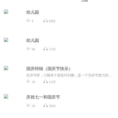
儿园
幼儿园
6
6353
幼儿园
85
1.3万
国庆特辑（国庆节快乐）
在评书界，小魏有个朋友叫刘鹏，是一个为评书努力的小伙子。在2021年国庆期间，他想弄个特辑，便烦劳我给他录个爱国题材的评书小段儿。这种事情，不是特殊情况，小魏一般不会拒绝，也就给其录了一个《鲁迅踢鬼》，等他传完，我再传到我的专辑里。另外，小...
14
1.6万
庆祝七一和国庆节
24
1818