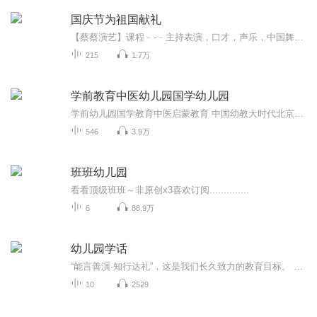
国庆节为祖国献礼
【蔡蔡演艺】课程﹣-﹣主持表演，口才，声乐，中国舞，民族舞。独特的小舞台，专业的录音棚，每一位同学都能成为优秀的小明星。独特的教学模式，轻松上课，快乐学习！知名主持人，舞蹈家，高级教师任职授课！江南总校：河沟街42号三楼 18545856430江北分校...
215
1.7万
学前教育中医幼儿园国学幼儿园
学前幼儿园国学教育中医启蒙教育 中国幼教大时代北京果雪儿原创在线学前教育直播频道推出的每天三分钟播报时间，聚焦火热中华优秀传统文化国学幼教信息内容方面：1、聚焦学前教育、幼儿园教育、家庭教育、国学教育、中医启蒙绘本阅读。2、面向幼儿园园长、...
546
3.9万
班班幼儿园
看看顶级班班～非原创x3喜欢订阅..............
6
88.9万
幼儿园学话
“能言善演·知行达礼”，这是我们长久致力的教育目标。 我们努力把艺术教育和素质教育成功对接，我们用心把专业 教育和大众教育完美融合。 从1996年——创业之初，我们曾把口才教师拟作为“医生”、 “教练”和“导演”，并以此作为我们自己的工作方向和行业标准： 有那么多母语发音不准、口语表达不清的孩子需要“医生”； 有那么多天资聪慧的孩子如果经过专业“教练”的调教，就会举止 出众、仪态高雅；“孩子们都是天生的演员”，我们就是“导演”， 挖掘他们的天分，为孩子们在人生的舞台上有更多的精彩！ 就是我们现在做的，未来要做的，并且一直要做的事业！ 我们可能更了解孩子！我们可能找到了教育的真谛！我们知道 孩子需要什么，我们了解家长需要什么，我们也清楚能为社会奉献 什么！艺术是美好的，教育是高尚的，在我们这里你会看到孩子们 快乐地改变和提高。 如今，我们已经有了“全景纷呈教学法”、“习惯矫正教学法”、 “一气呵成教学法”；有了“艺素融合教育方略”；有了五大运作 体系；有了这套幼儿园专用系列教材；有了父母教育能力训练系列 教材；有了上至东北下至江南的上百家分校，将来我们还会有…… 为了孩子我们一直在努力！ 欢迎来亲自体验，并真诚相邀 —— 与我们同行！
10
2529