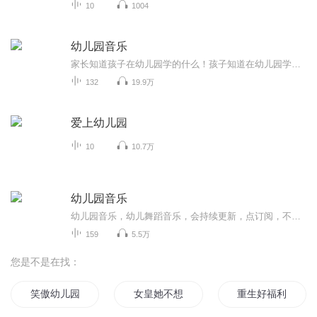
10
1004
幼儿园音乐
家长知道孩子在幼儿园学的什么！孩子知道在幼儿园学的什么！天赋宝贝先人一步！
132
19.9万
爱上幼儿园
10
10.7万
幼儿园音乐
幼儿园音乐，幼儿舞蹈音乐，会持续更新，点订阅，不迷路。音乐中以歌曲为主，也有少部分儿歌。适合0-6岁小朋友编舞，再大一点的孩子就不适合了。也可以用于幼儿园课程中使用。欢迎幼教专业的宝宝们关注！
159
5.5万
您是不是在找：
笑傲幼儿园
女皇她不想上幼儿园
重生好福利