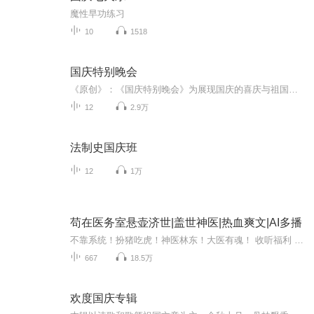
魔性早功练习
10
1518
国庆特别晚会
《原创》：《国庆特别晚会》为展现国庆的喜庆与祖国的深情我将以具体的场景切入从清晨升旗的庄严到街头巷尾的欢庆到历史与当下的交融，用优美的笔触传递对祖国的热爱与自豪！用诗歌和情感美文形式，歌颂祖国的繁荣富强，祝人民幸福安康！
12
2.9万
法制史国庆班
12
1万
苟在医务室悬壶济世|盖世神医|热血爽文|AI多播
不靠系统！扮猪吃虎！神医林东！大医有魂！ 收听福利 1.首发40集，日更5集，每日8点，不见不散，一路免费，畅听到底。2.推荐专辑+5星走心好评（20字与剧情相关）+投喂月票5张，享独家冠名加更。3.加入主播圈子和听友交流群，参与主播福利广场活动，抽取VIP...
667
18.5万
欢度国庆专辑