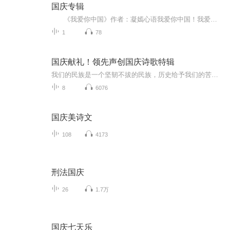
国庆专辑
《我爱你中国》作者：凝嫣心语我爱你中国！我爱你春天蓬勃的秧苗；我爱你秋日金黄的硕果。我爱你中国！我爱你青松气质，我爱你红梅品格！我爱你家乡的甜蔗好像乳汁滋润着我的心窝。我爱你中国，我要把最美的歌儿献给你，我的母亲我的祖国。我爱你中国，我爱...
1
78
国庆献礼！领先声创国庆诗歌特辑
我们的民族是一个坚韧不拔的民族，历史给予我们的苦难都变成了闪着金光的勋章！我们的国家是一个龙腾虎跃的国家，那条巨龙正以不可阻挡之势崛起于神奇的东方！------------------------------------------------值此祖国70周年华诞之际，领先声创以诗歌向祖国献礼！用我们的声音、用我们的热血、用我们的灵魂诵读经典爱国篇章，歌颂我们的祖国！永远繁荣富强！
8
6076
国庆美诗文
108
4173
刑法国庆
26
1.7万
国庆七天乐