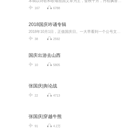
本辑以诗歌和歌颂祖国文章为主，金秋十月，丹桂飘香，在这个充满丰收喜悦的季节里，我们满怀激动和自豪，迎来了中华人民共和国76周年华诞。这不仅是一个庄重的纪念日，更是全体中华儿女共同欢庆的盛大的节日，承载着深厚的民族情感和历史意义.
167
6788
2018国庆吟诵专辑
2018年10月1日，正值国庆日。一大早看到一个公号文章，正是文天祥的《己卯十月一日至燕越五日罹狴犴有感而赋》。当然，彼十一非当今的十一。不过数字的巧合还是让人感触，今天拿来读一读，体味一番历史英杰的民族情怀，恰也当时。 根据诗题来看，这组诗是写于十月一日至十月五日之间，是文天祥被俘之后所作，这些诗作不仅有凛凛正气，更也能看的到他百端交集的复杂情感。另一首于右任先生的《望大陆》，微信公号有称《望乡》，一句“山之上国之殇”荡气回肠，一并兴起拿来读了一读。仓促间多有瑕疵...
38
2592
国庆出游去山西
10
5805
张国庆|舆论战
22
4713
张国庆|穿越牛熊
91
4.2万