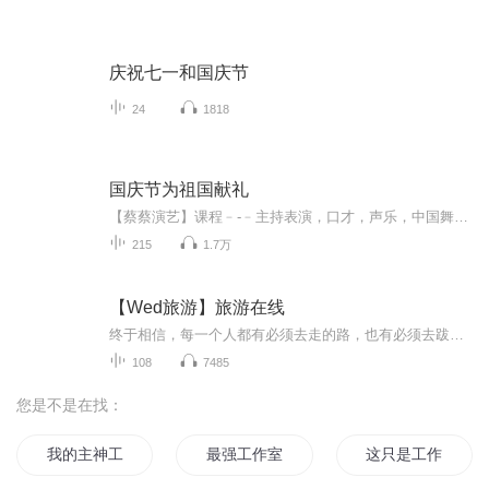
庆祝七一和国庆节
24
1818
国庆节为祖国献礼
【蔡蔡演艺】课程﹣-﹣主持表演，口才，声乐，中国舞，民族舞。独特的小舞台，专业的录音棚，每一位同学都能成为优秀的小明星。独特的教学模式，轻松上课，快乐学习！知名主持人，舞蹈家，高级教师任职授课！江南总校：河沟街42号三楼 18545856430江北分校...
215
1.7万
【Wed旅游】旅游在线
终于相信，每一个人都有必须去走的路，也有必须去跋涉的理由。5261，我爱旅游。用不旅行的日子供给着旅行的时光，用旅行的时光营养着不旅行的日子，生活就变得规律而美好。我们的航班开往世界各地，世界美景尽在旅游在线。
108
7485
您是不是在找：
我的主神工作
最强工作室
这只是工作