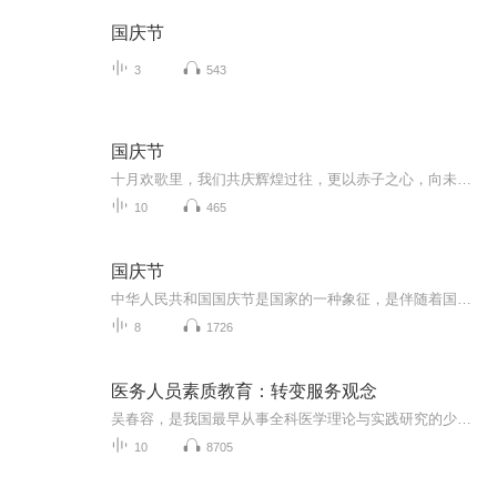
国庆节
3
543
国庆节
十月欢歌里，我们共庆辉煌过往，更以赤子之心，向未来书写滚烫的誓言——这盛世，值得我们以热爱相拥。
10
465
国庆节
中华人民共和国国庆节是国家的一种象征，是伴随着国家的出现而出现的。让我们用诗歌朗诵歌颂祖国的繁荣富强，国泰民安。
8
1726
医务人员素质教育：转变服务观念
吴春容，是我国最早从事全科医学理论与实践研究的少数专家之一，我国全科医学学科理论的主要创建者。1963年5月18日出生，浙江省江山市人。医院营销与管理实战专家;社区卫生服务资深专家;全科医学理论主要创建者;神州企业管理培训网高级培训师,中国康复研究...
10
8705