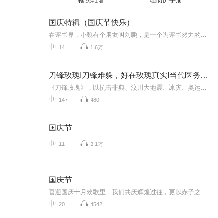
帼英雄谱
理防护手册
国庆特辑（国庆节快乐）
在评书界，小魏有个朋友叫刘鹏，是一个为评书努力的小伙子。在2021年国庆期间，他想弄个特辑，便烦劳我给他录个爱国题材的评书小段儿。这种事情，不是特殊情况，小魏一般不会拒绝，也就给其录了一个《鲁迅踢鬼》，等他传完，我再传到我的专辑里。另外，小...
14
1.6万
刀锋玫瑰I刀锋难躲，好在玫瑰真实I当代医务工作实录
《刀锋玫瑰》，以抗击非典、汶川大地震、冰灾、奥运等重大事件为时代背景，聚焦市立人民医院刘绍锋、周济天、沈丽丽等一批普通医务人员舍生忘死、救死扶伤的动人故事，塑造了一组新时代医务人员的群像，讴歌了他们大爱无疆的奉献精神，弘扬了医疗卫生系统...
147
480
国庆节
11
2.1万
国庆节
喜迎国庆十月欢歌里，我们共庆辉煌过往，更以赤子之心，向未来书写滚烫的誓言——这盛世，值得我们以热爱相拥。
20
4542