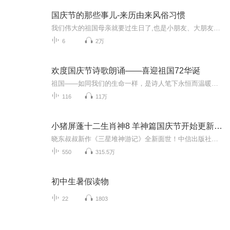
国庆节的那些事儿-来历由来风俗习惯
我们伟大的祖国母亲就要过生日了,也是小朋友、大朋友们最喜欢的“国庆小长假”或说“黄金周”还有说”国庆7天乐”的，说法真是不一而足。那么“国庆节”是怎么来的？自古以来国庆节怎么庆贺？新中国国庆节的来历，以及新中国国庆节的庆贺方式又有哪些呢？ ...
6
2万
欢度国庆节诗歌朗诵——喜迎祖国72华诞
祖国——如同我们的生命一样，是诗人笔下永恒而温暖的主题。在祖国72周年华诞来临之际，特创建这个诗歌朗诵专辑，诵读经典爱国篇章，和大家一起歌颂祖国，向国庆的献礼！祝愿伟大的祖国繁荣富强，祝愿大家国庆节快乐，度过平安快乐的黄金周假期！
116
11万
小猪屏蓬十二生肖神8 羊神篇国庆节开始更新啦！
晓东叔叔新作《三星堆神游记》全新面世！中信出版社出版！京东当当淘宝均有售！点蓝色字收听——《小猪屏蓬爆笑日记2024》《小猪屏蓬爆笑日记2》《小猪屏蓬爆笑日记1》让你笑得喘不上气！《我进故宫当富翁——小猪屏蓬故宫财商笔记》教你成为大富翁！《小...
550
315.5万
初中生暑假读物
22
1803