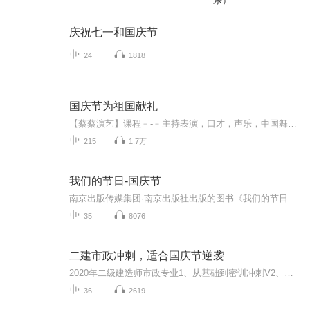
乐）
庆祝七一和国庆节
24
1818
国庆节为祖国献礼
【蔡蔡演艺】课程﹣-﹣主持表演，口才，声乐，中国舞，民族舞。独特的小舞台，专业的录音棚，每一位同学都能成为优秀的小明星。独特的教学模式，轻松上课，快乐学习！知名主持人，舞蹈家，高级教师任职授课！江南总校：河沟街42号三楼 18545856430江北分校...
215
1.7万
我们的节日-国庆节
南京出版传媒集团·南京出版社出版的图书《我们的节日》通过对中国节日文化和节日意义进行深度的挖掘，面向青少年群体构建独具特色的栏目内容，以此丰富春节、元宵节、清明节、端午节、七夕节、中秋节、重阳节等传统节日；六一节、教师节、国庆节等新兴节日的文化内涵和表现形式。促进青少年形成新的节日习俗，提升节日仪式感、认同感。音频作品由金陵朗读者联盟志愿者朗诵，南京音像出版社、金陵图书馆联合制作。
35
8076
二建市政冲刺，适合国庆节逆袭
2020年二级建造师市政专业1、从基础到密训冲刺V2、从精华课程到超压密押V3、0基础同步更新v4、持续更新到2020年考试V5、只要你跟着学让你一次稳拿证V6、渠道超压压题，超压三页纸等独家绝密压题!
36
2619