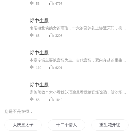
56
4797
烬中生凰
南昭镇北侯嫡女苏瑾瑜，十六岁及笄礼上惨遭灭门，携血海深仇浴火重生。重生后的她手握暗藏凤凰纹路的母亲遗留玉佩，凭借预知未来的优势，誓要逆天改命、守护亲人、向仇敌复仇。在此过程中，她与身世成谜的废太子楚翊重逢，二人携手揭穿家族阴谋，共同对抗...
63
3208
烬中生凰
本章专辑主要以言情为主。古代言情，双向奔赴的重生爽文主播是:芷宁叙希望我的眼光能伴随你度过所有闲暇时光。希望喜欢言情故事的你会喜欢。
119
6201
烬中生凰
家族落败？太小看我苏瑾瑜且看我踏官场诡谲，斩沙场烽烟，以女子之身，杀出一条女帝血路！
55
1842
您是不是在找：
大庆皇太子
十二个情人节
重生花开绽放的季