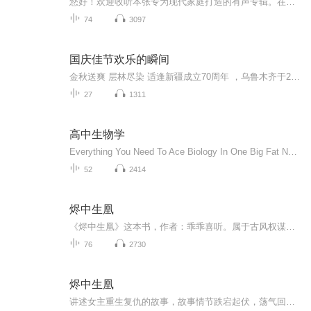
您好！欢迎收听本张专为现代家庭打造的有声专辑。在这里，我们将分享实用家庭教育干货，解析亲子沟通难题，并提供简单易行的关系修复小技巧。从情绪管理到有效陪伴，从冲突化解到温暖互动，每期用5-10分钟，为您带来轻松易懂的案例分析与落地方法。让我们...
74
3097
国庆佳节欢乐的瞬间
金秋送爽 层林尽染 适逢新疆成立70周年 ，乌鲁木齐于2025年9月23日迎来党中央和习大大带领的慰问团。新疆各族群众欢欣鼓舞，热烈欢迎。
27
1311
高中生物学
Everything You Need To Ace Biology In One Big Fat Notebook. Like notes borrowed from the SMARTEST KID in CLASS (Double checked by an AWARD-WINNING teacher)有一些集数可能乱了因为发布的时候选错专辑了，调好后就有一点乱了。如果喜欢的话请点赞...
52
2414
烬中生凰
《烬中生凰》这本书，作者：乖乖喜听。属于古风权谋言情小说。重生少女苏瑾瑜手握凤凰玉佩，逆天改命，揭穿家族阴谋。与废太子楚翊携手对抗权臣宇文烈，历经血祭大阵、玄衣血战，破解身世之谜，在朝堂博弈与江湖恩怨中，她以智谋推翻暴政，最终登临女帝之...
76
2730
烬中生凰
讲述女主重生复仇的故事，故事情节跌宕起伏，荡气回肠。