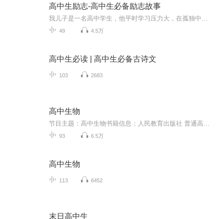
高中生励志-高中生必备励志故事
我儿子是一名高中学生，他平时学习压力大，在孤独中前行，经常感到迷茫。此专辑献给和我儿子一样的高中生们，学习之余能够排解心情，进行心里疏导。
49
4.5万
高中生必读 | 高中生必备古诗文
103
2683
高中生物
节目主题：高中生物书籍信息：人民教育出版社 普通高中教科书 生物学适合谁听：在校学生
93
6.5万
高中生物
113
6452
末日高中生