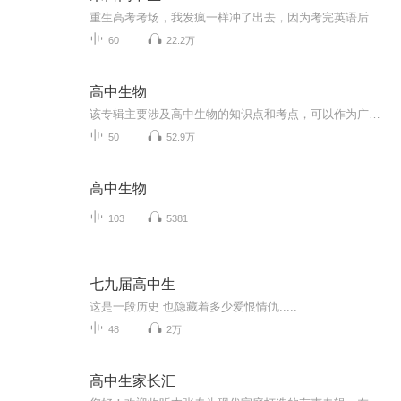
重生高考考场，我发疯一样冲了出去，因为考完英语后，监考老师会变成丧尸，世界末日就此降临！我必须在英语考试的两个小时内，囤积足够多的物资，躲进安全的地方，熬过最混乱最危险的前七天。多多订阅 更新不断 谢谢！
60
22.2万
高中生物
该专辑主要涉及高中生物的知识点和考点，可以作为广大高考考生的学习资源。
50
52.9万
高中生物
103
5381
七九届高中生
这是一段历史 也隐藏着多少爱恨情仇.....
48
2万
高中生家长汇