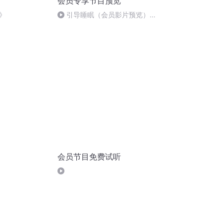
会员专享节目预览
》
引导睡眠（会员影片预览）京
都岚山嵯峨野河谷漂流天然温泉
疗愈之旅
会员节目免费试听