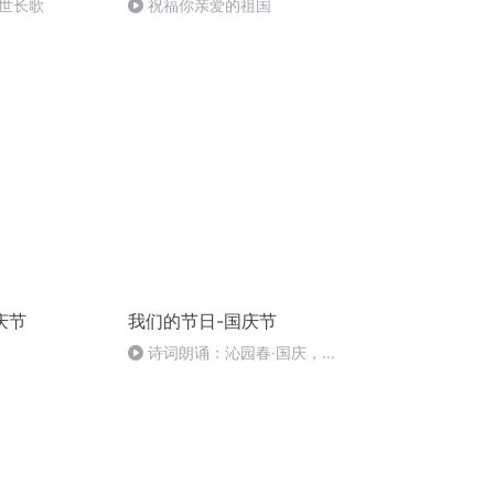
世长歌
祝福你亲爱的祖国
庆节
我们的节日-国庆节
诗词朗诵：沁园春·国庆，朗
读者：张继军