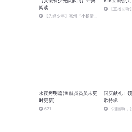
【安徽省少先队队刊】经典
818宝藏会员
阅读
【直播回听
计划宣讲会
【先锋少年】亳州『小杨倩』
的冠军之路
永夜烬明篇(鱼航员员员未更
国庆献礼！领
时更新)
歌特辑
621
《祖国啊，
婉