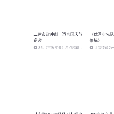
二建市政冲刺，适合国庆节
《优秀少先队
逆袭
修炼》
36.《市政实务》考点精讲第
让阅读成为
36节课_2020926212025