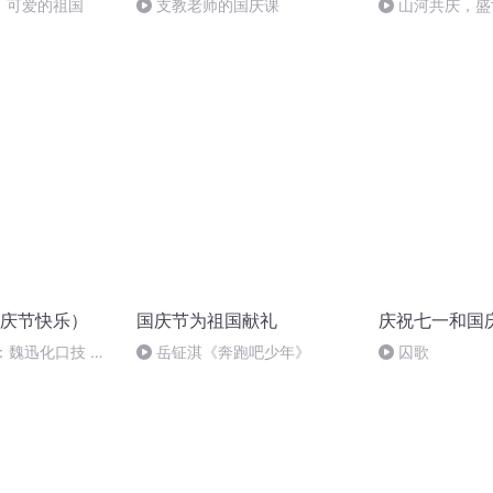
，可爱的祖国
支教老师的国庆课
山河共庆，盛
庆节快乐）
国庆节为祖国献礼
庆祝七一和国
：魏迅化口技 二
岳钲淇《奔跑吧少年》
囚歌
般唱法和原生态