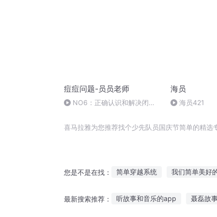
痘痘问题-员员老师
海员
NO6：正确认识和解决闭合
海员421
性粉刺
喜马拉雅为您推荐找个少先队员国庆节简单的精选
简单穿越系统
我们简单美好
您是不是在找：
此事不简单
人间道之简单生
听故事和音乐的app
聂磊故
最新搜索推荐：
简单的简单
这家三口不简单