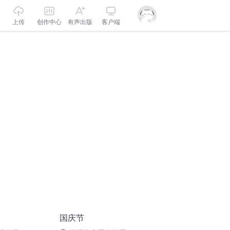
上传
创作中心
有声出版
客户端
国庆节