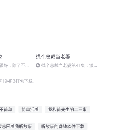
象
找个总裁当老婆
很好，除了不爱
找个总裁当老婆第41集：激
战 (完）
书MP3打包下载。
不简单
简单活着
我和简先生的二三事
痞子学生不简单
我的生活如此简单
宝总围着我听故事
听故事的赚钱软件下载