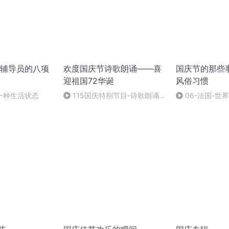
辅导员的八项
欢度国庆节诗歌朗诵——喜
国庆节的那些
迎祖国72华诞
风俗习惯
一种生活状态
115国庆特别节目-诗歌朗诵-
06-法国-世
中国梦
国庆节的那些事