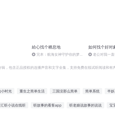
給心找个栖息地
如何找个好对
完本：航海女神守护你的梦想
老公对我一直
与希望
我，一切好
专辑，包含正品授权的连播声音和文字全集，支持免费在线试听阅读和有声
的小时光
重生之简单生活
三国没那么简单
简单系统
半妖
活
简单的修仙
简单修道
并不简单的你
这个学校不简单
事汇听小说在线听
听故事的看客app
听老娘说故事的说说
宝
这个修行不简单
二哈的不简单修行