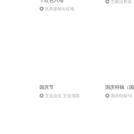
宁红色六地
怎能没有你
抗美援朝出征地
国庆节
国庆特辑（国
文化自信 文化强国
国庆特辑16
胡 东方红+一