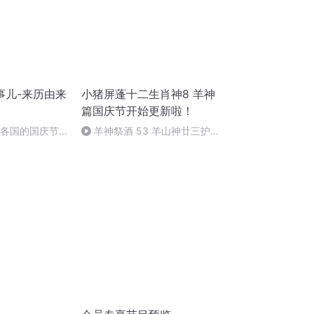
事儿-来历由来
小猪屏蓬十二生肖神8 羊神
篇国庆节开始更新啦！
界各国的国庆节-
羊神祭酒 53 羊山神廿三护祭
儿
坛 敬天地白泽做祭酒（4）