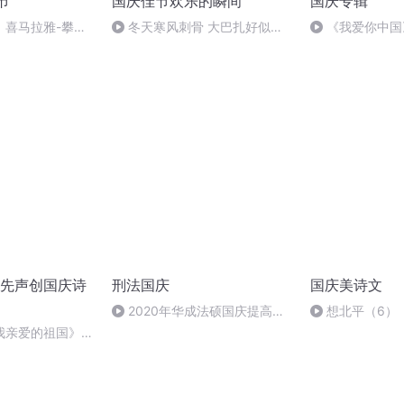
节
国庆佳节欢乐的瞬间
国庆专辑
】喜马拉雅-攀声
冬天寒风刺骨 大巴扎好似温
《我爱你中国
暖的春天
先声创国庆诗
刑法国庆
国庆美诗文
2020年华成法硕国庆提高班
想北平（6）
刑法陈 (26)
我亲爱的祖国》温