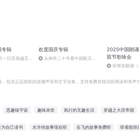
诵专辑
欢度国庆专辑
2025中国朗
双节歌咏会
十月一日至燕越五
从神舟二十号看中国航天
赋》组律18首
的“隐形实力”
宋维东朗诵《
诵
者：碑林路人
辑，包含正品授权的连播声音和文字全集，支持免费在线试听阅读和有声书
恶趣味宇宙
趣味末世
风行的无趣生活
穿越之大庆帝国
重庆儿女
千年夜行抄
奇书小抄
恋爱是你才有趣
趣味修
在为自己读书
水浒传故事现在听
岳飞的故事免费听
听着歌听