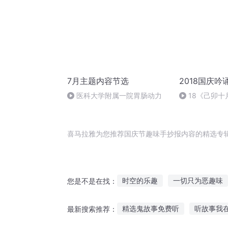
7月主题内容节选
2018国庆吟
医科大学附属一院胃肠动力
18《己卯
日罹狴犴有感而
文天祥 自由吟
喜马拉雅为您推荐国庆节趣味手抄报内容的精选专
时空的乐趣
一切只为恶趣味
您是不是在找：
庆云传奇
我有恶趣味系统
精选鬼故事免费听
听故事我
最新搜索推荐：
大学真有趣
趣味一班