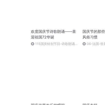
欢度国庆节诗歌朗诵——喜
国庆节的那些
迎祖国72华诞
风俗习惯
115国庆特别节目-诗歌朗诵-
06-法国-
中国梦
国庆节的那些