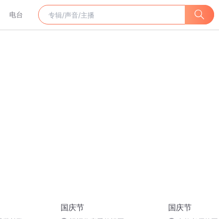
电台
国庆节
国庆节