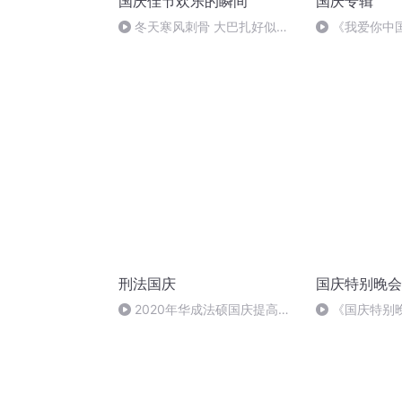
国庆佳节欢乐的瞬间
国庆专辑
冬天寒风刺骨 大巴扎好似温
《我爱你中
暖的春天
刑法国庆
国庆特别晚会
2020年华成法硕国庆提高班
《国庆特别
刑法陈 (26)