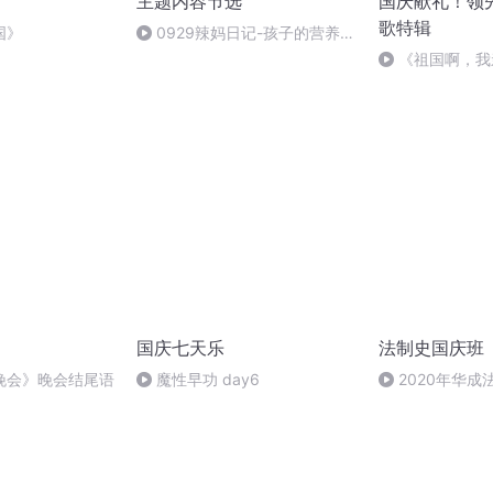
主题内容节选
国庆献礼！领
歌特辑
国》
0929辣妈日记-孩子的营养评
估
《祖国啊，我
婉
国庆七天乐
法制史国庆班
晚会》晚会结尾语
魔性早功 day6
2020年华
法制史马志冰 (12