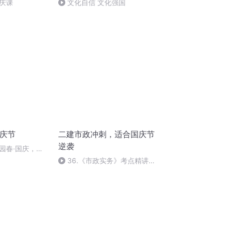
庆课
文化自信 文化强国
国庆节
二建市政冲刺，适合国庆节
逆袭
园春·国庆，朗
36.《市政实务》考点精讲第
36节课_2020926212025