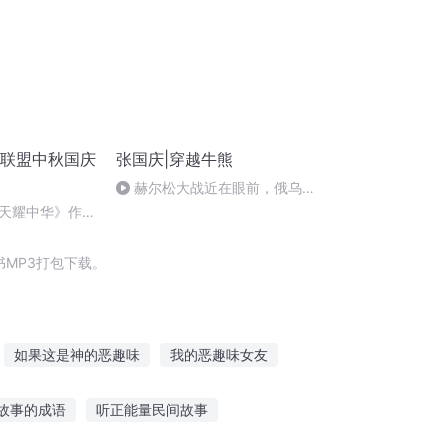
诵联盟中秋国庆
张国庆|穿越牛熊
赫尔松大战近在眼前，俄乌冲
突的关键之战，将会如何发展？
天耀中华》作
MP3打包下载。
如果这是神的恶趣味
我的恶趣味女友
仙
趣味世界
趣味三国
一人有庆
故事的成语
听正能量民间故事