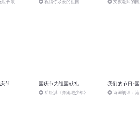
盛世长歌
祝福你亲爱的祖国
支教老师的国
庆节
国庆节为祖国献礼
我们的节日-
岳钲淇《奔跑吧少年》
诗词朗诵：沁
读者：张继军