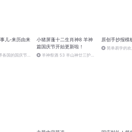
事儿-来历由来
小猪屏蓬十二生肖神8 羊神
原创手抄报模
篇国庆节开始更新啦！
简单易学的欢
#一分钟手抄报
世界各国的国庆节-
羊神祭酒 53 羊山神廿三护祭
事儿
坛 敬天地白泽做祭酒（4）