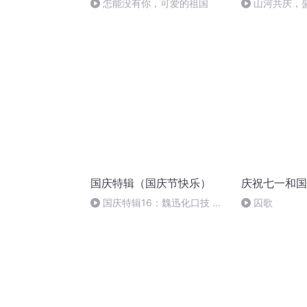
怎能没有你，可爱的祖国
山河共庆，
国庆特辑（国庆节快乐）
庆祝七一和国
国庆特辑16：魏迅化口技 二
囚歌
胡 东方红+一般唱法和原生态