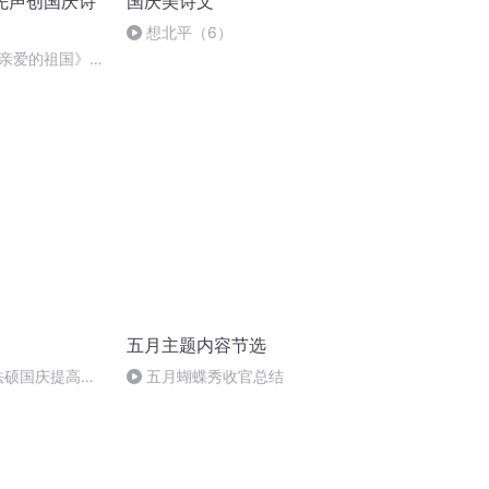
先声创国庆诗
国庆美诗文
想北平（6）
亲爱的祖国》温
五月主题内容节选
成法硕国庆提高班
五月蝴蝶秀收官总结
)