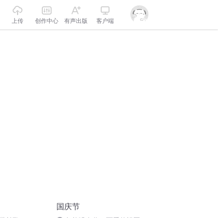
上传
创作中心
有声出版
客户端
国庆节