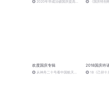
2020年华成法硕国庆提高班
《国庆特别
法制史马志冰 (12)
欢度国庆专辑
2018国庆吟
从神舟二十号看中国航天
18《己卯
的“隐形实力”
日罹狴犴有感而
文天祥 自由吟