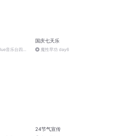
国庆七天乐
blue音乐台四周
魔性早功 day6
（四） 感动祝福
小米赞助播出
24节气宣传