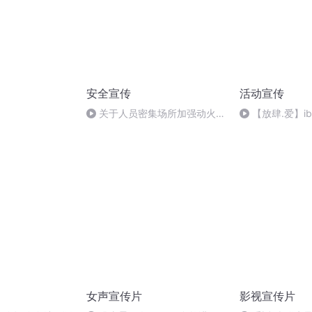
安全宣传
活动宣传
）
关于人员密集场所加强动火作
【放肆.爱】i
业安全管理的通告
年庆典直播回放
篇 搬砖事业部
女声宣传片
影视宣传片