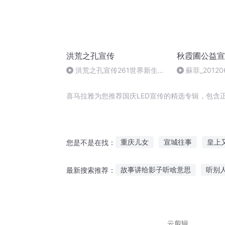
洪荒之孔宣传
秋霞圃公益宣
洪荒之孔宣传261世界新生
蘇菲_20120
（大结局）
喜马拉雅为您推荐国庆LED宣传的精选专辑，包含
重庆儿女
宣城往事
皇上
您是不是在找：
宣战之路
大庆皇太子
一
故事讲给影子听啥意思
听别
最新搜索推荐：
古物有灵其语待宣
嘉庆皇帝
听农村主播讲故事
小度听故
听鬼故事 有声 算死命
超级蚯
云剪辑