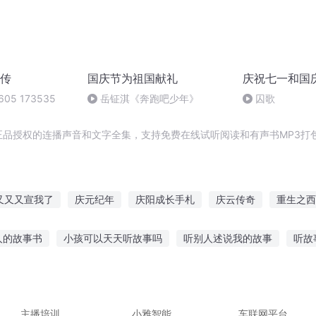
传
国庆节为祖国献礼
庆祝七一和国
605 173535
岳钲淇《奔跑吧少年》
囚歌
正品授权的连播声音和文字全集，支持免费在线试听阅读和有声书MP3打
又又又宣我了
庆元纪年
庆阳成长手札
庆云传奇
重生之西
人有庆
大庆第一恶
庆余年之长歌行
安庆年记事
穿越之大
人的故事书
小孩可以天天听故事吗
听别人述说我的故事
听故
普天同庆
事影响看书
听故事女孩子爱听的故事
听前任讲故事的文案
听
蚓在线听故事
听民间僵尸故事的软件
主播培训
小雅智能
车联网平台