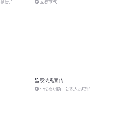
导预告片
立春节气
监察法规宣传
中纪委明确！公职人员犯罪后
这4种情形可以不开除。