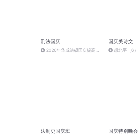
刑法国庆
国庆美诗文
2020年华成法硕国庆提高班
想北平（6
刑法陈 (26)
法制史国庆班
国庆特别晚会