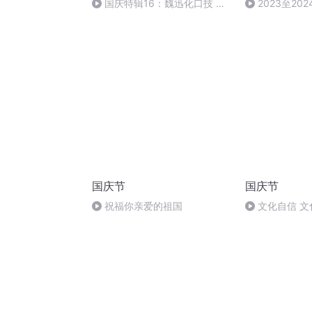
国庆特辑16：魏迅化口技 二
2023至20
胡 东方红+一般唱法和原生态
台跨年晚会实
国庆节
国庆节
祝福你亲爱的祖国
文化自信 文