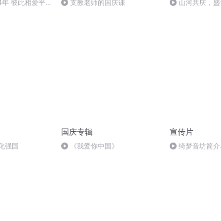
24年 彼此相爱平
支教老师的国庆课
山河共庆，盛
况录音完整版
国庆专辑
宣传片
化强国
《我爱你中国》
绮梦音坊简介