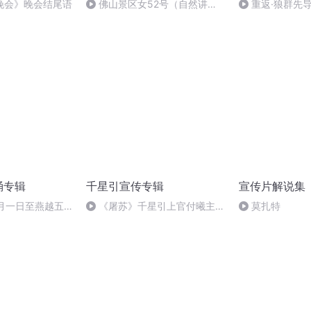
晚会》晚会结尾语
佛山景区女52号（自然讲
重返·狼群先
解）
诵专辑
千星引宣传专辑
宣传片解说集
十月一日至燕越五
《屠苏》千星引上官付曦主题
莫扎特
赋》组律18首
曲-伴奏
诵