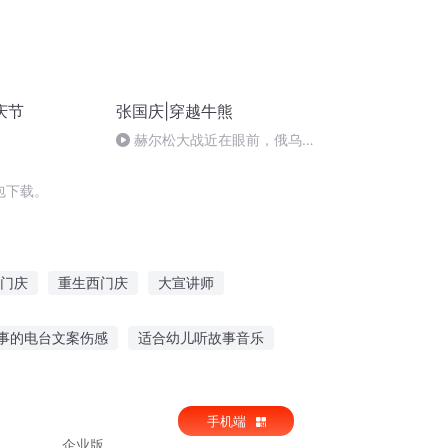
庆节
张国庆|穿越牛熊
赫尔松大战近在眼前，俄乌冲
突的关键之战，将会如何发展？
包下载。
门庆
重生西门庆
大宣讲师
庆帝国
异能重生西门庆
事的电台文案伤感
适合幼儿听故事音乐
爷爷讲葛洲坝的故事
听蓬莱五老讲故事
手机端
企业版