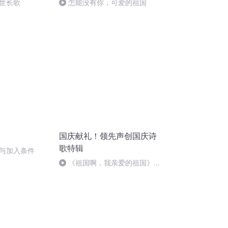
世长歌
怎能没有你，可爱的祖国
国庆献礼！领先声创国庆诗
歌特辑
与加入条件
《祖国啊，我亲爱的祖国》温
婉