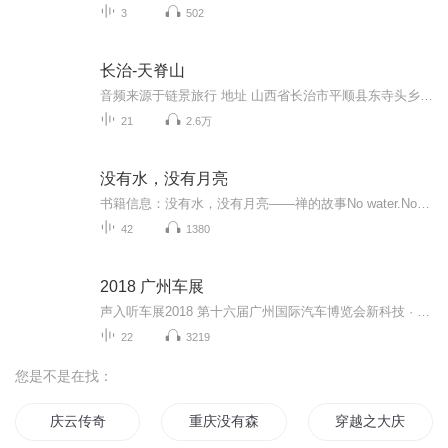
3
502
长治-天脊山
音频来源于链景旅行 地址 山西省长治市平顺县东寺头乡 票价描述 60.00元 开放时间 06:00~19:00 乘车信息 景区自驾游路线：长治市东外环路关村朝阳口--平顺县城--西沟加油站--东寺头乡--羊老岩村（天脊山景区）公交专线：长治市东客运每天上午11:30分发车直...
21
2.6万
没有水，没有月亮
书籍信息：没有水，没有月亮——禅的故事No water.No moon内容重点：这些基于10个关于禅的故事的讲演，将会成为你对自己生命深入理解的石阶。因为它们都是关于你，它们是讲给你听的。他们就是你！你就是那宝藏，隐藏在自己心里的宝藏。主播介绍：Apsara推...
42
1380
2018 广州车展
声入听车展2018 第十六届广州国际汽车博览会新科技 · 新生活各大品牌展台最新资讯，各个亮点车型最新热评！时间：2018年11月16日-11月25日地点：广州·中国进出口商品交易会（珠海区阅江中路380号）
22
3219
您是不是在找：
庆云传奇
重庆没有森林
穿越之大庆帝国