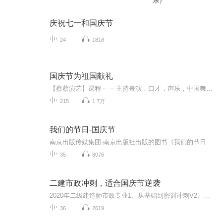
乐）
庆祝七一和国庆节
24
1818
国庆节为祖国献礼
【蔡蔡演艺】课程﹣-﹣主持表演，口才，声乐，中国舞，民族舞。独特的小舞台，专业的录音棚，每一位同学都能成为优秀的小明星。独特的教学模式，轻松上课，快乐学习！知名主持人，舞蹈家，高级教师任职授课！江南总校：河沟街42号三楼 18545856430江北分校...
215
1.7万
我们的节日-国庆节
南京出版传媒集团·南京出版社出版的图书《我们的节日》通过对中国节日文化和节日意义进行深度的挖掘，面向青少年群体构建独具特色的栏目内容，以此丰富春节、元宵节、清明节、端午节、七夕节、中秋节、重阳节等传统节日；六一节、教师节、国庆节等新兴节日的文化内涵和表现形式。促进青少年形成新的节日习俗，提升节日仪式感、认同感。音频作品由金陵朗读者联盟志愿者朗诵，南京音像出版社、金陵图书馆联合制作。
35
8076
二建市政冲刺，适合国庆节逆袭
2020年二级建造师市政专业1、从基础到密训冲刺V2、从精华课程到超压密押V3、0基础同步更新v4、持续更新到2020年考试V5、只要你跟着学让你一次稳拿证V6、渠道超压压题，超压三页纸等独家绝密压题!
36
2619