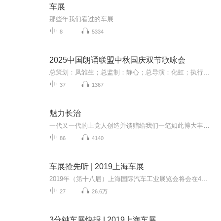
车展
那些年我们看过的车展
8
5334
2025中国朗诵联盟中秋国庆双节歌咏会
总策划：凤雏生；总监制：静心；总导演：化虹；执行总监：莺子；执行导演：橙夏；主持人：静心、化虹、橙夏
37
1367
魅力长治
一代又一代的上党人创造并馈赠给我们一笔如此博大丰厚，弥足珍贵的历史文化遗产，在坦然受之，欣然纳之的同时，我们还必须考虑如何才能更好的传承它。有歌唱道:长路奉献给远方，江河奉献给海洋，星光奉献给长夜......可是，我拿什么奉献给你？源远流长，博...
86
4140
车展抢先听 | 2019上海车展
2019年（第十八届）上海国际汽车工业展览会将会在4月16日正式开幕。喜马拉雅汽车届时会推出车展系列报道，在《车展抢先听》专辑当中，我们将会在车展前陆续为大家带来各大汽车品牌即将在上海车展上亮相或上市的重磅车型以及各个展台的亮点敬请期待。...
27
26.6万
3分钟车展快报 | 2019上海车展