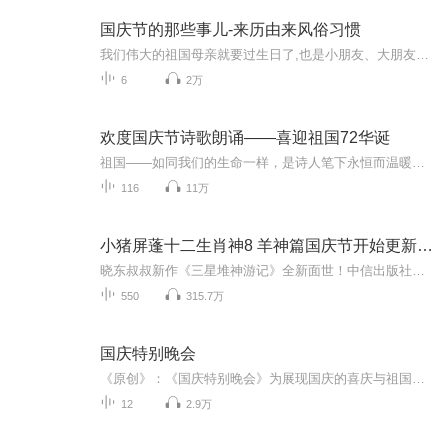
国庆节的那些事儿-来历由来风俗习惯
我们伟大的祖国母亲就要过生日了,也是小朋友、大朋友们最喜欢的“国庆小长假”或说“黄金周”还有说”国庆7天乐”的，说法真是不一而足。那么“国庆节”是怎么来的？自古以来国庆节怎么庆贺？新中国国庆节的来历，以及新中国国庆节的庆贺方式又有哪些呢？ ...
6
2万
欢度国庆节诗歌朗诵——喜迎祖国72华诞
祖国——如同我们的生命一样，是诗人笔下永恒而温暖的主题。在祖国72周年华诞来临之际，特创建这个诗歌朗诵专辑，诵读经典爱国篇章，和大家一起歌颂祖国，向国庆的献礼！祝愿伟大的祖国繁荣富强，祝愿大家国庆节快乐，度过平安快乐的黄金周假期！
116
11万
小猪屏蓬十二生肖神8 羊神篇国庆节开始更新啦！
晓东叔叔新作《三星堆神游记》全新面世！中信出版社出版！京东当当淘宝均有售！点蓝色字收听——《小猪屏蓬爆笑日记2024》《小猪屏蓬爆笑日记2》《小猪屏蓬爆笑日记1》让你笑得喘不上气！《我进故宫当富翁——小猪屏蓬故宫财商笔记》教你成为大富翁！《小...
550
315.7万
国庆特别晚会
《原创》：《国庆特别晚会》为展现国庆的喜庆与祖国的深情我将以具体的场景切入从清晨升旗的庄严到街头巷尾的欢庆到历史与当下的交融，用优美的笔触传递对祖国的热爱与自豪！用诗歌和情感美文形式，歌颂祖国的繁荣富强，祝人民幸福安康！
12
2.9万