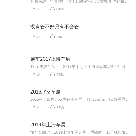
音频来源于链景旅行 地址 山西省长治市黎城县 票价描述 暂无 开放时间 暂无 乘车信息 暂无
17
8455
没有管不好只有不会管
74
2601
易车2017上海车展
致力·美好生活——2017第十七届上海国际车展4月19日盛大开幕，关注汽车行业最新变革与发展，聚焦新技术、新趋势、新产品给生活带来无限可能，易车视频精彩呈现。
27
4041
2016北京车展
2016第十四届北京国际汽车展于4月25日-5月4日隆重举行，易车为您送上精彩车展视频。
20
1.6万
2019年上海车展
懂车又懂你，2019上海车展开幕，重磅新车旭子现场解析报道。