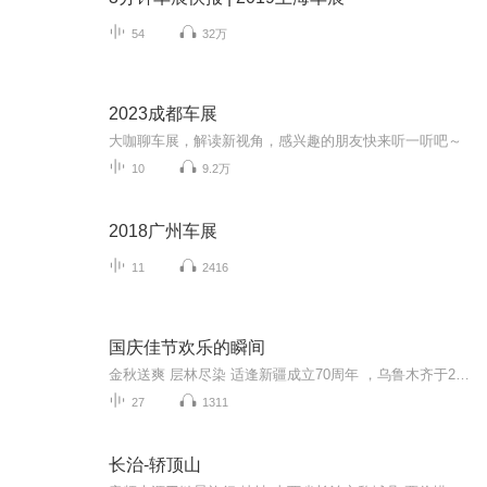
54
32万
2023成都车展
大咖聊车展，解读新视角，感兴趣的朋友快来听一听吧～
10
9.2万
2018广州车展
11
2416
国庆佳节欢乐的瞬间
金秋送爽 层林尽染 适逢新疆成立70周年 ，乌鲁木齐于2025年9月23日迎来党中央和习大大带领的慰问团。新疆各族群众欢欣鼓舞，热烈欢迎。
27
1311
长治-轿顶山