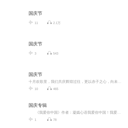
国庆节
11
2.1万
国庆节
3
543
国庆节
十月欢歌里，我们共庆辉煌过往，更以赤子之心，向未来书写滚烫的誓言——这盛世，值得我们以热爱相拥。
10
465
国庆专辑
《我爱你中国》作者：凝嫣心语我爱你中国！我爱你春天蓬勃的秧苗；我爱你秋日金黄的硕果。我爱你中国！我爱你青松气质，我爱你红梅品格！我爱你家乡的甜蔗好像乳汁滋润着我的心窝。我爱你中国，我要把最美的歌儿献给你，我的母亲我的祖国。我爱你中国，我爱...
1
78