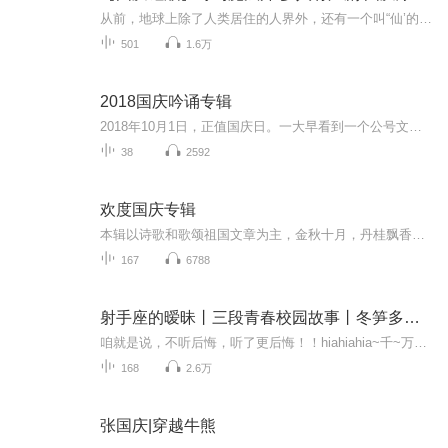
从前，地球上除了人类居住的人界外，还有一个叫“仙’的种族，居住在一个叫'地海”的异世界--也就是所谓的仙界。海内有三岛，上岛蓬菜，居神仙，中岛美蓉，居天仙，下岛源，居地仙。三岛中央，是考较群仙功力的场所--紫府。仙族族人考核升级，可以由地仙升...
501
1.6万
2018国庆吟诵专辑
2018年10月1日，正值国庆日。一大早看到一个公号文章，正是文天祥的《己卯十月一日至燕越五日罹狴犴有感而赋》。当然，彼十一非当今的十一。不过数字的巧合还是让人感触，今天拿来读一读，体味一番历史英杰的民族情怀，恰也当时。 根据诗题来看，这组诗是写于十月一日至十月五日之间，是文天祥被俘之后所作，这些诗作不仅有凛凛正气，更也能看的到他百端交集的复杂情感。另一首于右任先生的《望大陆》，微信公号有称《望乡》，一句“山之上国之殇”荡气回肠，一并兴起拿来读了一读。仓促间多有瑕疵...
38
2592
欢度国庆专辑
本辑以诗歌和歌颂祖国文章为主，金秋十月，丹桂飘香，在这个充满丰收喜悦的季节里，我们满怀激动和自豪，迎来了中华人民共和国76周年华诞。这不仅是一个庄重的纪念日，更是全体中华儿女共同欢庆的盛大的节日，承载着深厚的民族情感和历史意义.
167
6788
射手座的暧昧丨三段青春校园故事丨冬笋多人有声剧
咱就是说，不听后悔，听了更后悔！！hiahiahia~千~万~不~要~听~啊~~~喜欢的，不一定是最好的；最好的，不一定是最合适的；最合适的，才是最值得珍惜的。有情能爱，有心能知，有缘能聚，有梦能圆。年轻的情怀，喜欢一个人，爱一朵花，其实并没有错。想笑就...
168
2.6万
张国庆|穿越牛熊