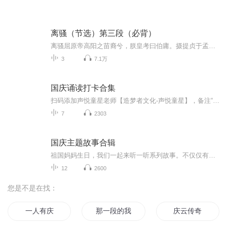
离骚（节选）第三段（必背）
离骚屈原帝高阳之苗裔兮，朕皇考曰伯庸。摄提贞于孟陬兮，惟庚寅吾以降。皇览揆余初度兮，肇锡余以嘉名：名余曰正则兮，字余曰灵均。纷吾既有此内美兮，又重之以修能。扈江离与辟芷兮，纫秋兰以为佩。汩余若将不及兮，恐年岁之不吾与。朝搴阰之木兰兮，夕...
3
7.1万
国庆诵读打卡合集
扫码添加声悦童星老师【造梦者文化-声悦童星】，备注“诵读打卡”报名，已添加好友的，直接发送“诵读打卡”报名，报名成功后进入社群。
7
2303
国庆主题故事合辑
祖国妈妈生日，我们一起来听一听系列故事。不仅仅有《我的祖国》，还有红军故事，也有关于战争的故事，让大家体会到和平年代的不易。
12
2600
您是不是在找：
一人有庆
那一段的我们
庆云传奇