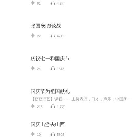
91
4.2万
张国庆|舆论战
22
4713
庆祝七一和国庆节
24
1818
国庆节为祖国献礼
【蔡蔡演艺】课程﹣-﹣主持表演，口才，声乐，中国舞，民族舞。独特的小舞台，专业的录音棚，每一位同学都能成为优秀的小明星。独特的教学模式，轻松上课，快乐学习！知名主持人，舞蹈家，高级教师任职授课！江南总校：河沟街42号三楼 18545856430江北分校...
215
1.7万
国庆出游去山西
10
5805