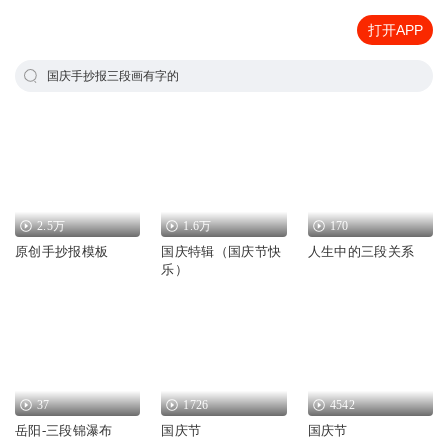
打开APP
国庆手抄报三段画有字的
2.5万
1.6万
170
原创手抄报模板
国庆特辑（国庆节快
人生中的三段关系
乐）
37
1726
4542
岳阳-三段锦瀑布
国庆节
国庆节