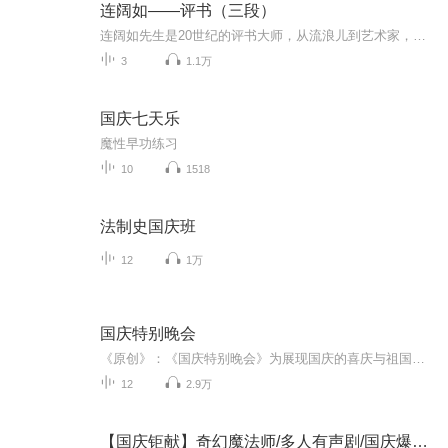
连阔如——评书（三段）
连阔如先生是20世纪的评书大师，从流浪儿到艺术家，他的一生曲折传奇，《东汉演义》、《水浒》等数部评书作品为其赢得了"千家万户听评书，净街净巷连阔如"的美誉。 他取长补短，勇于改革，逐渐形成了"连派评书"，对于北京评书的发展有着重要作用。
3
1.1万
国庆七天乐
魔性早功练习
10
1518
法制史国庆班
12
1万
国庆特别晚会
《原创》：《国庆特别晚会》为展现国庆的喜庆与祖国的深情我将以具体的场景切入从清晨升旗的庄严到街头巷尾的欢庆到历史与当下的交融，用优美的笔触传递对祖国的热爱与自豪！用诗歌和情感美文形式，歌颂祖国的繁荣富强，祝人民幸福安康！
12
2.9万
【国庆钜献】奇幻魔法师/多人有声剧/国庆爆更七天乐