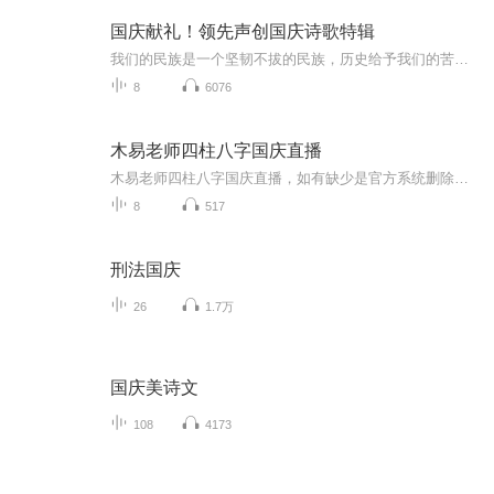
国庆献礼！领先声创国庆诗歌特辑
我们的民族是一个坚韧不拔的民族，历史给予我们的苦难都变成了闪着金光的勋章！我们的国家是一个龙腾虎跃的国家，那条巨龙正以不可阻挡之势崛起于神奇的东方！------------------------------------------------值此祖国70周年华诞之际，领先声创以诗歌向祖国献礼！用我们的声音、用我们的热血、用我们的灵魂诵读经典爱国篇章，歌颂我们的祖国！永远繁荣富强！
8
6076
木易老师四柱八字国庆直播
木易老师四柱八字国庆直播，如有缺少是官方系统删除，后期发现会补上，记得收藏关注
8
517
刑法国庆
26
1.7万
国庆美诗文
108
4173