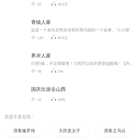
82
38.5万
青镇人家
这是一个发生在明末清初时期乌镇的一个故事。“小人物”沈秋生和身边亲友日常而不寻常的点点滴滴。沈秋生为何从一个富二代、纨绔子弟，变成淡泊名利、反哺社会的开明士绅？沈秋生与他的妻子桂玉和以及陈老板之女秀梅又发生了怎样的故事？
125
84.8万
界岸人家
日更5集，不定期爆更！订阅可以收到更新提醒哦~ 【内容简介】 农村的变迁正行远未停止。古老的农耕文明受到无数赞扬和怀念，终将一去不回，同时消失的还有乡村文化、乡村社会和文人骚客的梦。现代农业、新型农民、新的乡村正在兴起，人们知之不多，未...
58
245
国庆出游去山西
10
5805
您是不是在找：
浪客修罗传
大庆皇太子
浪客之乌云