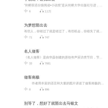
“剑桥双语分级阅读•小说馆”是从剑桥大学出版社引进，由英语语言教学专家及小说作家合力专为非英语国家的英语学习者而创作的分级系列读物，适合小学高年级到大学的学生及相当水平的英语学习者阅读。本书是入门级的读本，本级别参考词汇量为250词，适合小学高年级、初一年级学生及相当水平的读者阅读。我叫诺兰，是个机器人。我的主人约翰让我做家务，我喜欢这样的工作，但我不喜欢他的狗山姆。主人以为我只会做家务，但是我也是有感情的。我觉得主人只喜欢他的狗，而不喜欢我。我要采取行动了…… ...
6
2.1万
为梦想豁出去
有些人，你错过了就是错过了，有些机会，你错失了就是错失了，为梦想，豁出去，你不再错过那些美好。
71
747
名人做客
《名人做客》是由华蕊创建的原创有声采访类节目，节目围绕一定的话题与各个行业的人物对话，与听众分享他们的成长历程。说出他们背后的酸甜苦辣和生活中有趣的事情，我们都很平凡但是伟大！
33
7681
做客南极
作者用丰富的语言和大量的图片讲述了做客南极的故事，让没去过南极的人对南极有了新的认知。想去不能去的人很享受，很知足；想去还没去的人跃跃欲试，更想身临其境，亲自感受一番！不信，你听听试试？
8
896
别等了，想好了就豁出去马银文