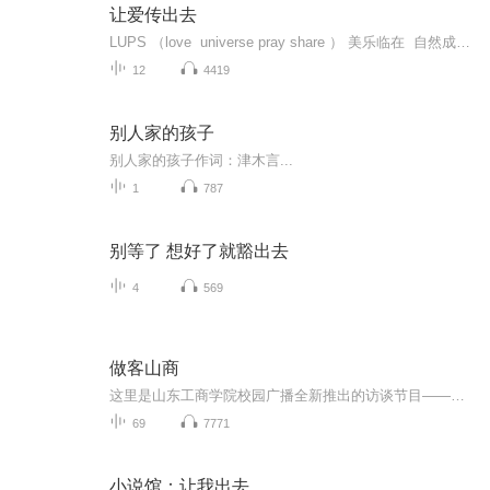
让爱传出去
LUPS （love universe pray share ） 美乐临在 自然成长 !为爱成长：传播爱、喜悦、正能量！优才计划：希望之光，让世界因我而美丽！
12
4419
别人家的孩子
别人家的孩子作词：津木言...
1
787
别等了 想好了就豁出去
4
569
做客山商
这里是山东工商学院校园广播全新推出的访谈节目——《做客山商》。我们的每一期都会邀请一位校内各大组织的优秀领头羊，当红的校园风云人物。或许大家心目中的男神女神，会在下一期作为嘉宾到节目中哦。
69
7771
小说馆：让我出去