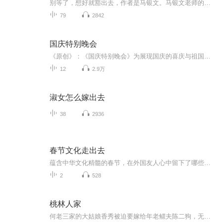
别等了，想好就豁出去，作者是马银文。马银文老师的作品下面有小白，小时候的二娃演播和大家来一起分享不管你现在在决定做什么事，不管你设定了多少目标，你一定要立刻行动。
79
2842
国庆特别晚会
《原创》：《国庆特别晚会》为展现国庆的喜庆与祖国的深情我将以具体的场景切入从清晨升旗的庄严到街头巷尾的欢庆到历史与当下的交融，用优美的笔触传递对祖国的热爱与自豪！用诗歌和情感美文形式，歌颂祖国的繁荣富强，祝人民幸福安康！
12
2.9万
淑女怎么嫁出去
38
2936
春节文化走出去
蕴含中华文化精髓的春节，在外国友人心中留下了哪些深刻印象？他们给中国朋友送上了怎样的新春祝福？请听我们为您讲述生动精彩的新时代春节故事，与海内外朋友一起迎接这个中国时间、全球时刻的国际性节日。
2
528
桃林人家
何老三家的大姑娘香秀被迫要嫁给年老鳏夫陈二狗，无奈之下抱了村里的破落户贾志春，要求他娶了自己。 贾二奶奶花了一亩好水田给贾志春换回的媳妇。 桃林深处的两间茅草屋，是贾志春跟香秀的新房。 能干黑大妞跟年轻破落户的奋斗爱情故事。