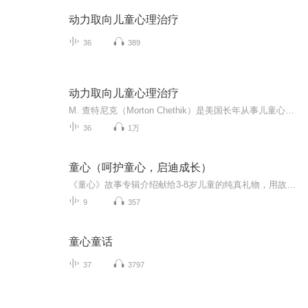
动力取向儿童心理治疗
36
389
动力取向儿童心理治疗
M. 查特尼克（Morton Chethik）是美国长年从事儿童心理咨询工作的临床专家，是美国密西根大学精神病学系教授。他撰写的本书第一版在美国及全球有很大影响，这里翻译的是他进一步补充了实例后的第二版，因此更臻成熟和完善。 本书结合实例，深入浅出地介绍...
36
1万
童心（呵护童心，启迪成长）
《童心》故事专辑介绍献给3-8岁儿童的纯真礼物，用故事点亮童年，守护每一颗清澈的童心 专辑理念本专辑以“呵护童心、启迪成长”为核心，通过原创与经典改编故事，融合中国民间传说、奇幻冒险与情感启蒙主题，致力于：• 激发想象力• 传递温暖价值观• 传...
9
357
童心童话
37
3797