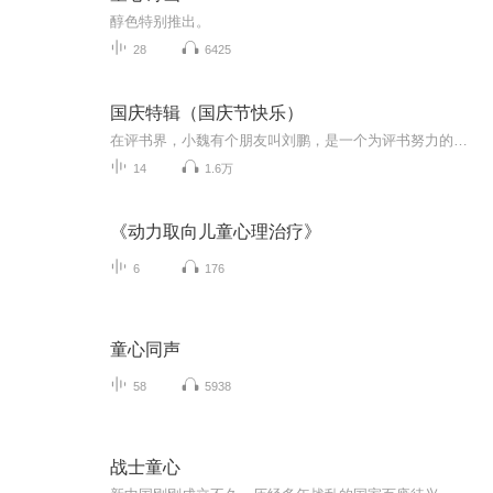
醇色特别推出。
28
6425
国庆特辑（国庆节快乐）
在评书界，小魏有个朋友叫刘鹏，是一个为评书努力的小伙子。在2021年国庆期间，他想弄个特辑，便烦劳我给他录个爱国题材的评书小段儿。这种事情，不是特殊情况，小魏一般不会拒绝，也就给其录了一个《鲁迅踢鬼》，等他传完，我再传到我的专辑里。另外，小...
14
1.6万
《动力取向儿童心理治疗》
6
176
童心同声
58
5938
战士童心