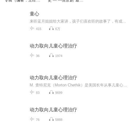
专辑（编著：王经
史 — —情景剧“最后
纬）
一课”
童心
来听蓝月姐姐给大家讲，孩子们喜欢听的故事了，有成语故事，也有寓言故事，还有睡前故事呢！
415
6万
动力取向儿童心理治疗
36
1974
动力取向儿童心理治疗
M. 查特尼克（Morton Chethik）是美国长年从事儿童心理咨询工作的临床专家，是美国密西根大学精神病学系教授。他撰写的本书第一版在美国及全球有很大影响，这里翻译的是他进一步补充了实例后的第二版，因此更臻成熟和完善。 本书结合实例，深入浅出地介绍了儿童心理治疗的理论和技术，尤其侧重于对案例的详细陈述和分析，是一本指导性较强的著作。全书共分四部分，第一部分是儿童心理治疗简介，主要论述儿童心理疾病患者的人格特征，游戏治疗的作用；第二部分介绍治疗与儿童患者父母的工作；第三部分介绍治疗过程的基本原理，分别阐述了对神经症儿童患者的治疗、对性格病态儿童患者的治疗、对自恋障碍儿童患者的治疗等
83
9699
动力取向儿童心理治疗
76
5888