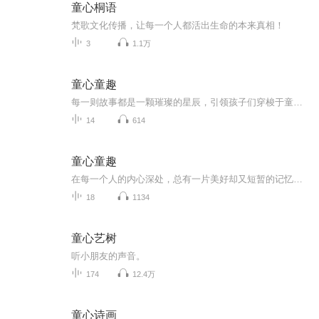
童心桐语
梵歌文化传播，让每一个人都活出生命的本来真相！
3
1.1万
童心童趣
每一则故事都是一颗璀璨的星辰，引领孩子们穿梭于童话森林、深海奇缘、星空城堡之中，激发他们无尽的想象力与创造力。让我们一起，探寻遥远而温馨的梦幻国度，来到被彩虹轻抚、云朵拥抱的神奇之地，守护那份最宝贵的童心童趣吧！
14
614
童心童趣
在每一个人的内心深处，总有一片美好却又短暂的记忆，那就是属于宝贵童年的美好回忆。那种记忆是永远无法取代的，它在每一个人心里，就像夏夜璀璨的星空，一闪一闪，仿佛是永不熄灭的灯！
18
1134
童心艺树
听小朋友的声音。
174
12.4万
童心诗画