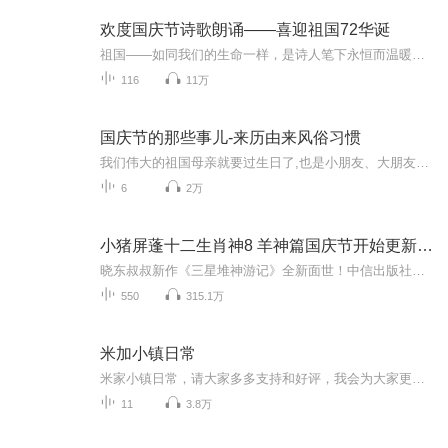
欢度国庆节诗歌朗诵——喜迎祖国72华诞
祖国——如同我们的生命一样，是诗人笔下永恒而温暖的主题。在祖国72周年华诞来临之际，特创建这个诗歌朗诵专辑，诵读经典爱国篇章，和大家一起歌颂祖国，向国庆的献礼！祝愿伟大的祖国繁荣富强，祝愿大家国庆节快乐，度过平安快乐的黄金周假期！
116
11万
国庆节的那些事儿-来历由来风俗习惯
我们伟大的祖国母亲就要过生日了,也是小朋友、大朋友们最喜欢的“国庆小长假”或说“黄金周”还有说”国庆7天乐”的，说法真是不一而足。那么“国庆节”是怎么来的？自古以来国庆节怎么庆贺？新中国国庆节的来历，以及新中国国庆节的庆贺方式又有哪些呢？ ...
6
2万
小猪屏蓬十二生肖神8 羊神篇国庆节开始更新啦！
晓东叔叔新作《三星堆神游记》全新面世！中信出版社出版！京东当当淘宝均有售！点蓝色字收听——《小猪屏蓬爆笑日记2024》《小猪屏蓬爆笑日记2》《小猪屏蓬爆笑日记1》让你笑得喘不上气！《我进故宫当富翁——小猪屏蓬故宫财商笔记》教你成为大富翁！《小...
550
315.1万
米加小镇日常
米家小镇日常，请大家多多支持和好评，我会为大家更新，谢谢大家啦！
11
3.8万