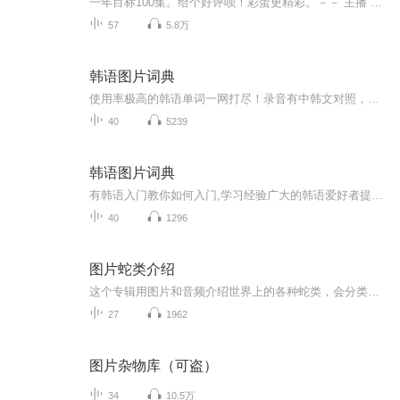
一年目标100集。给个好评呗！彩蛋更精彩。－－ 主播 贝瑞吖也叫逆光小爱
57
5.8万
韩语图片词典
使用率极高的韩语单词一网打尽！录音有中韩文对照，方便同学们在路上收听磨耳朵！更多韩语学习的内容，欢迎关注订阅“韩语助手FM” ：）
40
5239
韩语图片词典
有韩语入门教你如何入门,学习经验广大的韩语爱好者提供自己学习的心得体会;韩语词汇包含各类词汇满足你各个方面的需求;韩语阅读:韩国古今各种书籍、童话、谚语等的阅读;韩语...
40
1296
图片蛇类介绍
这个专辑用图片和音频介绍世界上的各种蛇类，会分类别介绍，如有错误欢迎指正。
27
1962
图片杂物库（可盗）
34
10.5万