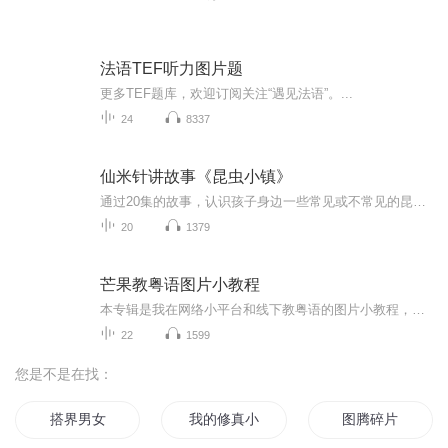
法语TEF听力图片题
更多TEF题库，欢迎订阅关注“遇见法语”。...
24
8337
仙米针讲故事《昆虫小镇》
通过20集的故事，认识孩子身边一些常见或不常见的昆虫类的结构特点，他们生活的本领等，初步形成一些对昆虫的认识的概念。主要针对2--6岁儿童的接收能力。语气温婉舒服。可以让孩子在有音乐北京下听故事。是一本可以反复听的陪娃的故事集。
20
1379
芒果教粤语图片小教程
本专辑是我在网络小平台和线下教粤语的图片小教程，做成图片是方便传播保存下来哦！这些教程涉及生活各方面，而且是基础加地道口语都有，非常实用，建议保存！
22
1599
您是不是在找：
搭界男女
我的修真小米三
图腾碎片