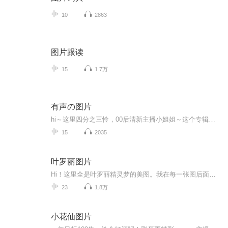
10
2863
图片跟读
15
1.7万
有声の图片
hi～这里四分之三怜，00后清新主播小姐姐～这个专辑是由四分之三怜与微笑小熊工作室合作出版，由于都是千怜的工作室，所以质量保障十分，如果您恶意差评，说明您眼睛要么是x了，要么就是您道德有问题～好啦，也当作是千怜500粉丝的福利专辑叭别对我说我喜欢你你廉价的喜欢抵不上夏天的一根雪糕
15
2035
叶罗丽图片
Hi！这里全是叶罗丽精灵梦的美图。我在每一张图后面都给大家留了点时间让大家把喜欢的图保存下来。如果你觉得这个图不太清晰，你可以私信找我要原图哦！
23
1.8万
小花仙图片