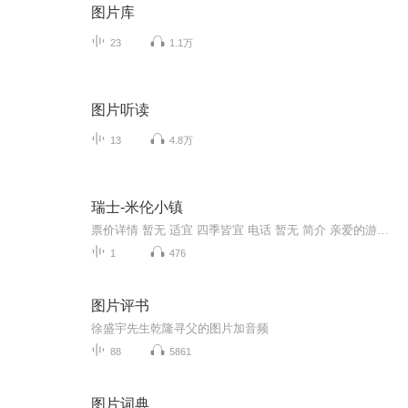
图片库
23
1.1万
图片听读
13
4.8万
瑞士-米伦小镇
票价详情 暂无 适宜 四季皆宜 电话 暂无 简介 亲爱的游客朋友今天我们来到的是散落在阿尔卑斯山间的米伦小镇。不论是国内的瑞士普通人还是当地的资深玩家，没有一个不夸赞它的美。小镇米伦位于少女峰地区西侧与东部的格林德尔瓦尔德相望，是在劳特布龙嫩山...
1
476
图片评书
徐盛宇先生乾隆寻父的图片加音频
88
5861
图片词典