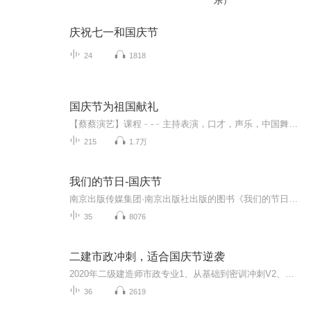
乐）
庆祝七一和国庆节
24
1818
国庆节为祖国献礼
【蔡蔡演艺】课程﹣-﹣主持表演，口才，声乐，中国舞，民族舞。独特的小舞台，专业的录音棚，每一位同学都能成为优秀的小明星。独特的教学模式，轻松上课，快乐学习！知名主持人，舞蹈家，高级教师任职授课！江南总校：河沟街42号三楼 18545856430江北分校...
215
1.7万
我们的节日-国庆节
南京出版传媒集团·南京出版社出版的图书《我们的节日》通过对中国节日文化和节日意义进行深度的挖掘，面向青少年群体构建独具特色的栏目内容，以此丰富春节、元宵节、清明节、端午节、七夕节、中秋节、重阳节等传统节日；六一节、教师节、国庆节等新兴节日的文化内涵和表现形式。促进青少年形成新的节日习俗，提升节日仪式感、认同感。音频作品由金陵朗读者联盟志愿者朗诵，南京音像出版社、金陵图书馆联合制作。
35
8076
二建市政冲刺，适合国庆节逆袭
2020年二级建造师市政专业1、从基础到密训冲刺V2、从精华课程到超压密押V3、0基础同步更新v4、持续更新到2020年考试V5、只要你跟着学让你一次稳拿证V6、渠道超压压题，超压三页纸等独家绝密压题!
36
2619