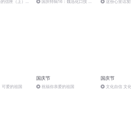
伊里斯的信匣（上）：
国庆特辑16：魏迅化口技 二
这份心里话发
心绪缓缓穿行
胡 东方红+一般唱法和原生态
国庆节
国庆节
，可爱的祖国
祝福你亲爱的祖国
文化自信 文