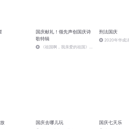
窟
国庆献礼！领先声创国庆诗
刑法国庆
歌特辑
2020年华
刑法陈 (26)
《祖国啊，我亲爱的祖国》温
婉
放
国庆去哪儿玩
国庆七天乐