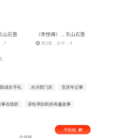
天山石墨
《李悝傳》，天山石墨
，7
第2章，生平，4
载。
阳成长手札
水浒西门庆
安庆年记事
大官人西门庆
斗破之天庆焰火
故事在线听
讲给孕妇听的有趣故事
温柔故事全集免费听
手机端
听
企业版