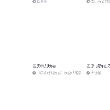
四雁洞
泰山石如何
国庆特别晚会
固原-须弥山
《国庆特别晚会》晚会结尾语
大佛楼