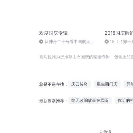
欢度国庆专辑
2018国庆吟
从神舟二十号看中国航天
18《己卯
的“隐形实力”
日罹狴犴有感而
文天祥 自由吟
喜马拉雅为您推荐山石国庆的精选专辑，包含正品
庆云传奇
重生西门庆
异
您是不是在找：
一人有庆
庆余年之长歌行
绝无改编故事在线听
你听的
最新搜索推荐：
重庆儿女
大庆第一恶
重
听故事的人原创的音乐
兰兰
听故事的人完整版免费听
白
云剪辑