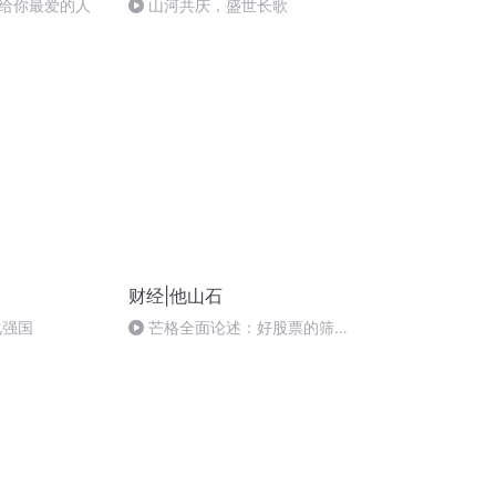
给你最爱的人
山河共庆，盛世长歌
财经|他山石
化强国
芒格全面论述：好股票的筛选
标准及案例4