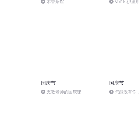
木香茶馆
Vol15.
虹桥为渡，任
国庆节
国庆节
支教老师的国庆课
怎能没有你