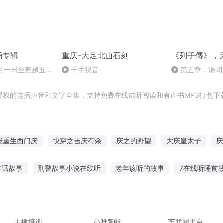
诵专辑
重庆-大足北山石刻
《列子傳》，
十月一日至燕越五
千手观音
第五章，湯問
赋》组律18首
诵
授权的连播声音和文字全集，支持免费在线试听阅读和有声书MP3打包下
能重生西门庆
快穿之吉庆有余
庆之的野望
大庆皇太子
庆
庆余年之我叫王启年
穿越之大庆帝国
嘉庆皇帝
普天同庆
神话故事
刑警故事小说在线听
老年该听的故事
7在线听睡前
生之西门庆
听故事仿写句子
听爸爸的话讲了什么故事
孕3个半月听故事
蛇绿衣故事在线听
听故事听入迷形容词是什么
多拉生活故事在线
主播培训
小雅智能
车联网平台