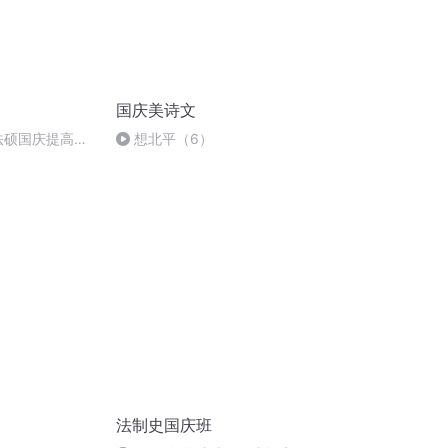
国庆美诗文
成法硕国庆提高班
想北平（6）
法制史国庆班