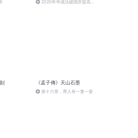
6
2020年华成法硕国庆提高班
法制史马志冰 (12)
石刻
《孟子傳》天山石墨
第十六章，齊人有一妻一妾