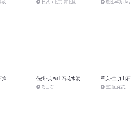
摆放
长城（北京-河北段）
魔性早功 day
石窟
儋州-英岛山石花水洞
重庆-宝顶山
卷曲石
宝顶山石刻