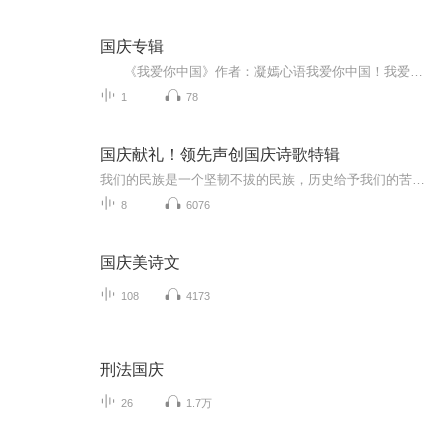
国庆专辑
《我爱你中国》作者：凝嫣心语我爱你中国！我爱你春天蓬勃的秧苗；我爱你秋日金黄的硕果。我爱你中国！我爱你青松气质，我爱你红梅品格！我爱你家乡的甜蔗好像乳汁滋润着我的心窝。我爱你中国，我要把最美的歌儿献给你，我的母亲我的祖国。我爱你中国，我爱...
1
78
国庆献礼！领先声创国庆诗歌特辑
我们的民族是一个坚韧不拔的民族，历史给予我们的苦难都变成了闪着金光的勋章！我们的国家是一个龙腾虎跃的国家，那条巨龙正以不可阻挡之势崛起于神奇的东方！------------------------------------------------值此祖国70周年华诞之际，领先声创以诗歌向祖国献礼！用我们的声音、用我们的热血、用我们的灵魂诵读经典爱国篇章，歌颂我们的祖国！永远繁荣富强！
8
6076
国庆美诗文
108
4173
刑法国庆
26
1.7万