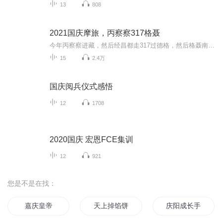
13
808
2021国庆摩旅，丙察察317格聂
今年丙察察进藏，然后经昌都走317过德格，然后格聂南线，最后沙溪古镇收尾。
15
2.4万
国庆阅兵仪式感悟
12
1708
2020国庆 宏恩FCE集训
12
921
您是不是在找：
嘉庆皇帝
天上掉馅饼馅饼
庆阳成长手札