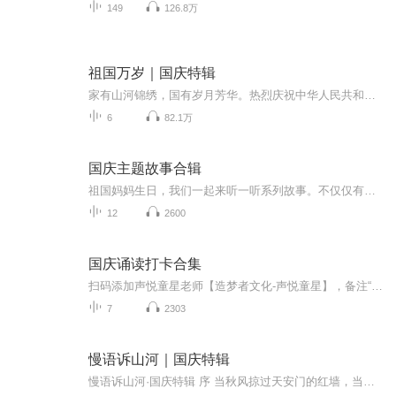
149
126.8万
祖国万岁｜国庆特辑
家有山河锦绣，国有岁月芳华。热烈庆祝中华人民共和国成立73周年！
6
82.1万
国庆主题故事合辑
祖国妈妈生日，我们一起来听一听系列故事。不仅仅有《我的祖国》，还有红军故事，也有关于战争的故事，让大家体会到和平年代的不易。
12
2600
国庆诵读打卡合集
扫码添加声悦童星老师【造梦者文化-声悦童星】，备注“诵读打卡”报名，已添加好友的，直接发送“诵读打卡”报名，报名成功后进入社群。
7
2303
慢语诉山河｜国庆特辑
慢语诉山河·国庆特辑 序 当秋风掠过天安门的红墙，当桂香漫过万里长江的碧波，我总愿慢下脚步，以声为笔，轻轻描摹这山河的模样。 不必追赶喧嚣的潮，也无需堆砌华丽的词——这一辑里，每一段朗诵都是心底的低语：是对着塞北草原的星子说“国泰”，是向着...