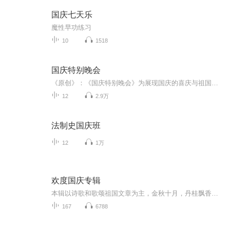
国庆七天乐
魔性早功练习
10
1518
国庆特别晚会
《原创》：《国庆特别晚会》为展现国庆的喜庆与祖国的深情我将以具体的场景切入从清晨升旗的庄严到街头巷尾的欢庆到历史与当下的交融，用优美的笔触传递对祖国的热爱与自豪！用诗歌和情感美文形式，歌颂祖国的繁荣富强，祝人民幸福安康！
12
2.9万
法制史国庆班
12
1万
欢度国庆专辑
本辑以诗歌和歌颂祖国文章为主，金秋十月，丹桂飘香，在这个充满丰收喜悦的季节里，我们满怀激动和自豪，迎来了中华人民共和国76周年华诞。这不仅是一个庄重的纪念日，更是全体中华儿女共同欢庆的盛大的节日，承载着深厚的民族情感和历史意义.
167
6788