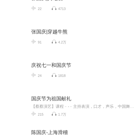
22
4713
张国庆|穿越牛熊
91
4.2万
庆祝七一和国庆节
24
1818
国庆节为祖国献礼
【蔡蔡演艺】课程﹣-﹣主持表演，口才，声乐，中国舞，民族舞。独特的小舞台，专业的录音棚，每一位同学都能成为优秀的小明星。独特的教学模式，轻松上课，快乐学习！知名主持人，舞蹈家，高级教师任职授课！江南总校：河沟街42号三楼 18545856430江北分校...
215
1.7万
陈国庆-上海滑稽