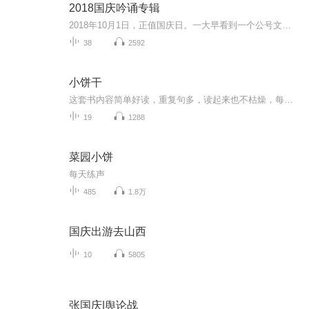
2018国庆吟诵专辑
2018年10月1日，正值国庆日。一大早看到一个公号文章，正是文天祥的《己卯十月一日至燕越五日罹狴犴有感而赋》。当然，彼十一非当今的十一。不过数字的巧合还是让人感触，今天拿来读一读，体味一番历史英杰的民族情怀，恰也当时。 根据诗题来看，这组诗是写于十月一日至十月五日之间，是文天祥被俘之后所作，这些诗作不仅有凛凛正气，更也能看的到他百端交集的复杂情感。另一首于右任先生的《望大陆》，微信公号有称《望乡》，一句“山之上国之殇”荡气回肠，一并兴起拿来读了一读。仓促间多有瑕疵...
38
2592
小饼干
这套书内容简单好读，重复句多，读起来也不枯燥，每个主题都贴近孩子生活，而且画风温馨可爱，是给孩子挑选英语入门绘本的首选！2-8岁的孩子都可以读！这是一套被全球媒体和家长们公认的亲子阅读佳作，是很多美国小学的阅读教材，更是国内各类启蒙书单中的...
19
1288
菜园小饼
每天练声
485
1.8万
国庆出游去山西
10
5805
张国庆|舆论战