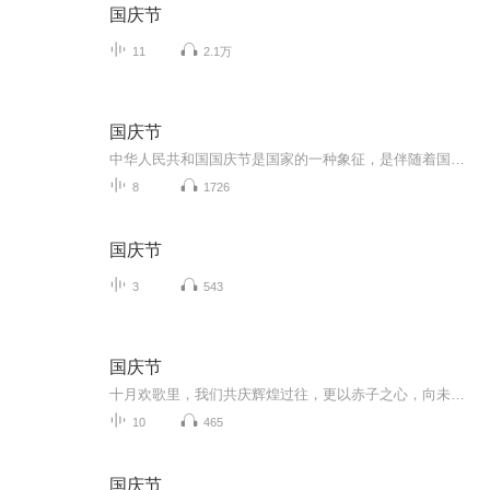
国庆节
11
2.1万
国庆节
中华人民共和国国庆节是国家的一种象征，是伴随着国家的出现而出现的。让我们用诗歌朗诵歌颂祖国的繁荣富强，国泰民安。
8
1726
国庆节
3
543
国庆节
十月欢歌里，我们共庆辉煌过往，更以赤子之心，向未来书写滚烫的誓言——这盛世，值得我们以热爱相拥。
10
465
国庆节