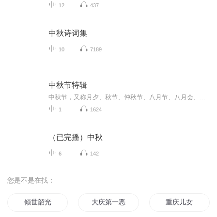
12
437
中秋诗词集
10
7189
中秋节特辑
中秋节，又称月夕、秋节、仲秋节、八月节、八月会、追月节、玩月节、拜月节、女儿节或团圆节，是流行于中国众多民族与汉字文化圈诸国的传统文化节日，时在农历八月十五；因其恰值三秋之半，故名，也有些地方将中秋节定在八月十六。[1-2] 中秋节始于唐朝...
1
1624
（已完播）中秋
6
142
您是不是在找：
倾世韶光
大庆第一恶
重庆儿女