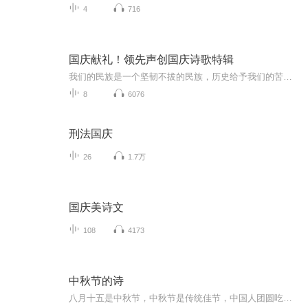
4
716
国庆献礼！领先声创国庆诗歌特辑
我们的民族是一个坚韧不拔的民族，历史给予我们的苦难都变成了闪着金光的勋章！我们的国家是一个龙腾虎跃的国家，那条巨龙正以不可阻挡之势崛起于神奇的东方！------------------------------------------------值此祖国70周年华诞之际，领先声创以诗歌向祖国献礼！用我们的声音、用我们的热血、用我们的灵魂诵读经典爱国篇章，歌颂我们的祖国！永远繁荣富强！
8
6076
刑法国庆
26
1.7万
国庆美诗文
108
4173
中秋节的诗
八月十五是中秋节，中秋节是传统佳节，中国人团圆吃月饼的日子，这个节日自古就有，所以留下了不少关于中秋节的诗