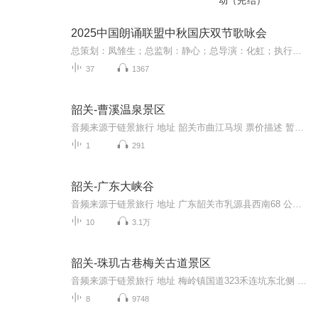
动（完结）
2025中国朗诵联盟中秋国庆双节歌咏会
总策划：凤雏生；总监制：静心；总导演：化虹；执行总监：莺子；执行导演：橙夏；主持人：静心、化虹、橙夏
37
1367
韶关-曹溪温泉景区
音频来源于链景旅行 地址 韶关市曲江马坝 票价描述 暂无 开放时间 全天 乘车信息 暂无
1
291
韶关-广东大峡谷
音频来源于链景旅行 地址 广东韶关市乳源县西南68 公里的大布镇 票价描述 成人门票费用65元，包括了高空杂技表演。身高在1.1-1.4米的儿童（不包含1.4米）、60岁以上的老人凭有效证件可购买优惠门票35元。 开放时间 8:00-17:00 乘车信息 大峡谷景区的配套比...
10
3.1万
韶关-珠玑古巷梅关古道景区
音频来源于链景旅行 地址 梅岭镇国道323禾连坑东北侧 票价描述 暂无 开放时间 8:00~18:00 乘车信息 暂无
8
9748