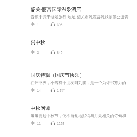
韶关-丽宫国际温泉酒店
音频来源于链景旅行 地址 韶关市乳源县乳城镇侯公渡青岗（近侯公渡邮局） 票价描述 暂无 开放时间 08:00—24:00 乘车信息 1.从韶关东火车站乘坐公交车等到韶关汽车站乘车到乳源候公渡 2.乘坐武广快线至韶关站乘坐酒店专线 京珠高速乳源出口——见沿途指示...
1
303
贺中秋
3
849
国庆特辑（国庆节快乐）
在评书界，小魏有个朋友叫刘鹏，是一个为评书努力的小伙子。在2021年国庆期间，他想弄个特辑，便烦劳我给他录个爱国题材的评书小段儿。这种事情，不是特殊情况，小魏一般不会拒绝，也就给其录了一个《鲁迅踢鬼》，等他传完，我再传到我的专辑里。另外，小...
14
1.6万
中秋闲谭
每每提起中秋节，便不自觉地默诵与月亮相关的诗句和故事来，因为中秋节里还有一个与月亮相关的美丽的传说呢！ 美丽的嫦娥姑娘和可爱的小玉兔就在月亮的广寒宫里住着，特别是在中秋节这天晚上，当一轮满月悄悄的挂在天边时，在广寒宫里、美丽的嫦娥姑娘抱着可爱的小玉兔就开活动起来，当我们与家人一起围聚在丰盛的晚餐桌旁、吃着丰盛的水果和共享月饼美食、不经意间抬头仰望天上的满月时，有眼亮的小朋友就会大叫起来：”哦，天哪，我看到月亮里面的嫦娥姐姐了，她还抱着个可爱的小兔兔和大家打招呼呢“！..… 中秋的传说和故事、闲谭古今梦落花，一起嗨聊吧...
11
1225