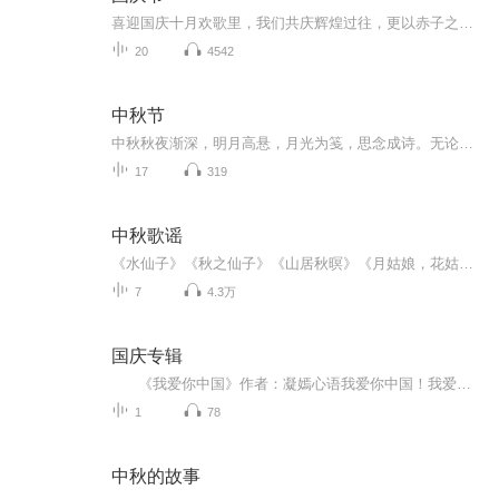
喜迎国庆十月欢歌里，我们共庆辉煌过往，更以赤子之心，向未来书写滚烫的誓言——这盛世，值得我们以热爱相拥。
20
4542
中秋节
中秋秋夜渐深，明月高悬，月光为笺，思念成诗。无论天涯咫尺，此刻共沐清辉，团圆与守望，都化作心底最暖的灯火。
17
319
中秋歌谣
《水仙子》《秋之仙子》《山居秋暝》《月姑娘，花姑娘》《月儿圆圆》《秋风吹吹》
7
4.3万
国庆专辑
《我爱你中国》作者：凝嫣心语我爱你中国！我爱你春天蓬勃的秧苗；我爱你秋日金黄的硕果。我爱你中国！我爱你青松气质，我爱你红梅品格！我爱你家乡的甜蔗好像乳汁滋润着我的心窝。我爱你中国，我要把最美的歌儿献给你，我的母亲我的祖国。我爱你中国，我爱...
1
78
中秋的故事