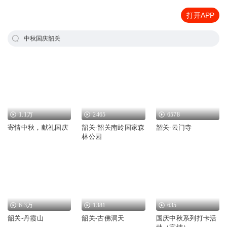
打开APP
中秋国庆韶关
1.1万
2465
6578
寄情中秋，献礼国庆
韶关-韶关南岭国家森
韶关-云门寺
林公园
6.3万
1381
635
韶关-丹霞山
韶关-古佛洞天
国庆中秋系列打卡活