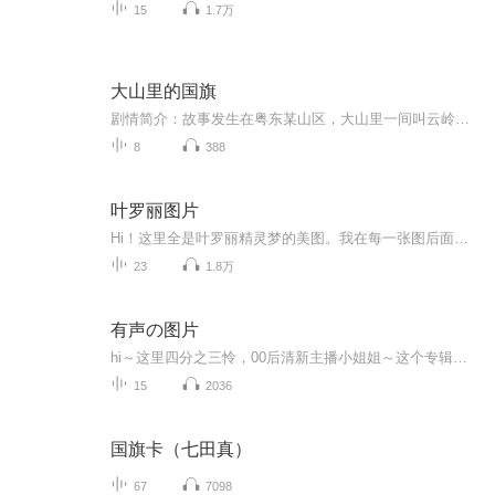
15
1.7万
大山里的国旗
剧情简介：故事发生在粤东某山区，大山里一间叫云岭小学的学校将随着国家精准扶贫政策迁出大山，从根本上结束山里孩子上学难的问题。省城来支教的女老师，决心站好最后一班岗，上好最后一节课。90多岁老顽童般的老支书糊涂地把支教女老师认作了50多年前的...
8
388
叶罗丽图片
Hi！这里全是叶罗丽精灵梦的美图。我在每一张图后面都给大家留了点时间让大家把喜欢的图保存下来。如果你觉得这个图不太清晰，你可以私信找我要原图哦！
23
1.8万
有声の图片
hi～这里四分之三怜，00后清新主播小姐姐～这个专辑是由四分之三怜与微笑小熊工作室合作出版，由于都是千怜的工作室，所以质量保障十分，如果您恶意差评，说明您眼睛要么是x了，要么就是您道德有问题～好啦，也当作是千怜500粉丝的福利专辑叭别对我说我喜欢你你廉价的喜欢抵不上夏天的一根雪糕
15
2036
国旗卡（七田真）
67
7098