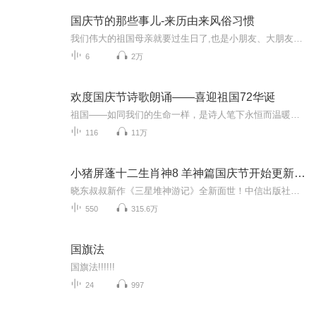
国庆节的那些事儿-来历由来风俗习惯
我们伟大的祖国母亲就要过生日了,也是小朋友、大朋友们最喜欢的“国庆小长假”或说“黄金周”还有说”国庆7天乐”的，说法真是不一而足。那么“国庆节”是怎么来的？自古以来国庆节怎么庆贺？新中国国庆节的来历，以及新中国国庆节的庆贺方式又有哪些呢？ ...
6
2万
欢度国庆节诗歌朗诵——喜迎祖国72华诞
祖国——如同我们的生命一样，是诗人笔下永恒而温暖的主题。在祖国72周年华诞来临之际，特创建这个诗歌朗诵专辑，诵读经典爱国篇章，和大家一起歌颂祖国，向国庆的献礼！祝愿伟大的祖国繁荣富强，祝愿大家国庆节快乐，度过平安快乐的黄金周假期！
116
11万
小猪屏蓬十二生肖神8 羊神篇国庆节开始更新啦！
晓东叔叔新作《三星堆神游记》全新面世！中信出版社出版！京东当当淘宝均有售！点蓝色字收听——《小猪屏蓬爆笑日记2024》《小猪屏蓬爆笑日记2》《小猪屏蓬爆笑日记1》让你笑得喘不上气！《我进故宫当富翁——小猪屏蓬故宫财商笔记》教你成为大富翁！《小...
550
315.6万
国旗法
国旗法!!!!!!
24
997