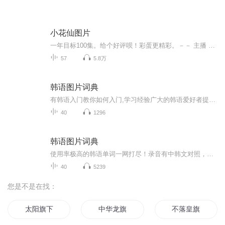
小花仙图片
一年目标100集。给个好评呗！彩蛋更精彩。－－ 主播 贝瑞吖也叫逆光小爱
57
5.8万
韩语图片词典
有韩语入门教你如何入门,学习经验广大的韩语爱好者提供自己学习的心得体会;韩语词汇包含各类词汇满足你各个方面的需求;韩语阅读:韩国古今各种书籍、童话、谚语等的阅读;韩语...
40
1296
韩语图片词典
使用率极高的韩语单词一网打尽！录音有中韩文对照，方便同学们在路上收听磨耳朵！更多韩语学习的内容，欢迎关注订阅“韩语助手FM” ：）
40
5239
您是不是在找：
太阳旗下
中华龙旗
不落皇旗