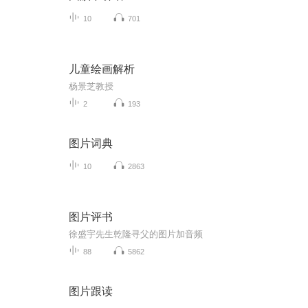
10
701
儿童绘画解析
杨景芝教授
2
193
图片词典
10
2863
图片评书
徐盛宇先生乾隆寻父的图片加音频
88
5862
图片跟读