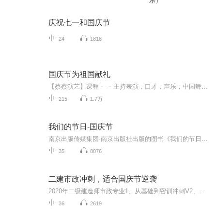
乐）
庆祝七一和国庆节
24
1818
国庆节为祖国献礼
【蔡蔡演艺】课程﹣-﹣主持表演，口才，声乐，中国舞，民族舞。独特的小舞台，专业的录音棚，每一位同学都能成为优秀的小明星。独特的教学模式，轻松上课，快乐学习！知名主持人，舞蹈家，高级教师任职授课！江南总校：河沟街42号三楼 18545856430江北分校...
215
1.7万
我们的节日-国庆节
南京出版传媒集团·南京出版社出版的图书《我们的节日》通过对中国节日文化和节日意义进行深度的挖掘，面向青少年群体构建独具特色的栏目内容，以此丰富春节、元宵节、清明节、端午节、七夕节、中秋节、重阳节等传统节日；六一节、教师节、国庆节等新兴节日的文化内涵和表现形式。促进青少年形成新的节日习俗，提升节日仪式感、认同感。音频作品由金陵朗读者联盟志愿者朗诵，南京音像出版社、金陵图书馆联合制作。
35
8076
二建市政冲刺，适合国庆节逆袭
2020年二级建造师市政专业1、从基础到密训冲刺V2、从精华课程到超压密押V3、0基础同步更新v4、持续更新到2020年考试V5、只要你跟着学让你一次稳拿证V6、渠道超压压题，超压三页纸等独家绝密压题!
36
2619