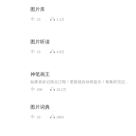
图片库
23
1.1万
图片听读
13
4.8万
神笔画王
如果喜欢记得点订阅！更新就自动有提示！每集听完记得动动手指点个赞！有礼物走一个也是极好的！各位书友要是觉得还不错的话请不要忘记向您QQ群和微博里的朋友推荐哦！...
438
18.2万
图片词典
10
2863