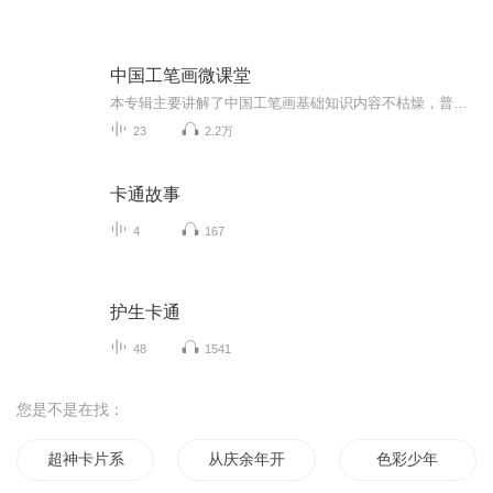
中国工笔画微课堂
本专辑主要讲解了中国工笔画基础知识内容不枯燥，普及简单易懂的小常识零基础或者对工笔画感兴趣的朋友可以快速了解，适合全年龄段～用零碎时间就可以了解和掌握中国工笔画的基本内容。每天几分钟，不仅可以了解学习画画小常识，还能了解中国的传统文化。...
23
2.2万
卡通故事
4
167
护生卡通
48
1541
您是不是在找：
超神卡片系统
从庆余年开始打卡
色彩少年