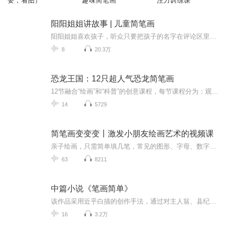
要，看图）
趣味简笔画
注力训练课
阳阳姐姐讲故事 | 儿童简笔画
阳阳姐姐喜欢孩子，听众只要把孩子的名字在评论区里留言，阳阳姐姐都可以在节目里叫出孩子的名字，与他们互动。作为画家的她，还会在这里更新儿童简笔画。增加了亲自环节的不少乐趣。订阅这个频道，您的孩子可以收获 ：创造力提升想象力提升思维力提升艺术...
8
20.3万
恐龙王国：12只超人气恐龙简笔画
12节融合“绘画”和“科普”的创意课程，每节课程分为：观察、总结、绘画和科普讲解四个部分。这绝不是一堂简单的简笔画课程，我们把适合低龄儿童的思维导图、简笔画和科普动画融合在了一起，打造出这么一堂这种创新课程。这系列课程可以培养孩子创造力、...
14
5729
简笔画变变变丨激发小朋友绘画艺术的视频课
亲子绘画，只需简单填几笔，常见的图形、字母、数字就能变出全新简笔画图案。 5位资深儿童插画师，历时6个月研发，每一个案例都是烧脑制作。每天一分钟的温馨亲子陪伴。简单有趣，易学易会，充分激发小朋友们的想象力和创造力。
63
8211
中篇小说《笔画简单》
该作品采用近乎白描的创作手法，通过对主人翁、县纪委书记肖瑞溪极具戏剧性的典型人物刻画，向人们展示了一位非常正义、非常敬业，同时在普通人看来也非常各色的纪检干部形象。 作品的主线一开始就非常扑朔迷离，矛盾纠葛错综复杂，让人欲罢不能。作品从肖瑞溪受到上一级纪委的调查起笔，一步一步展开里面的人物、事件冲突。表面上看是肖瑞溪从一封匿名信寻找到蛛丝马迹，从而将他和江滨大酒店老板林根福的矛盾推到了前台，事件的起因是该酒店一位叫李梅的员工“意外跳楼自杀”。作为局外人的县纪委书记肖瑞溪完全没有必要自寻烦恼往里撞，但就是那一封匿名信所透露出的疑点使肖瑞溪感觉到了自己作为一个纪检干部肩上的责任。正当他觉得想把“目前状况，需要了解一下”，这时有人在他身后捅给他致命的一刀。肖瑞溪抛开了过往办案的程序和惯常做法，以大无畏的胆识逐步引导对手最终暴露，揭开了“李梅意外跳楼”这一事件的真相…… 使人们有了一种“不管邪-恶多么猖狂，正义最终必将战胜邪-恶”的可贵信念；更让我们深刻地认识到“反腐倡廉”工作是多么的任重道远。
16
3.2万