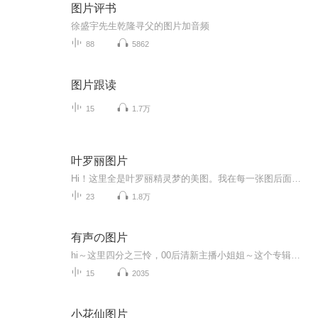
图片评书
徐盛宇先生乾隆寻父的图片加音频
88
5862
图片跟读
15
1.7万
叶罗丽图片
Hi！这里全是叶罗丽精灵梦的美图。我在每一张图后面都给大家留了点时间让大家把喜欢的图保存下来。如果你觉得这个图不太清晰，你可以私信找我要原图哦！
23
1.8万
有声の图片
hi～这里四分之三怜，00后清新主播小姐姐～这个专辑是由四分之三怜与微笑小熊工作室合作出版，由于都是千怜的工作室，所以质量保障十分，如果您恶意差评，说明您眼睛要么是x了，要么就是您道德有问题～好啦，也当作是千怜500粉丝的福利专辑叭别对我说我喜欢你你廉价的喜欢抵不上夏天的一根雪糕
15
2035
小花仙图片