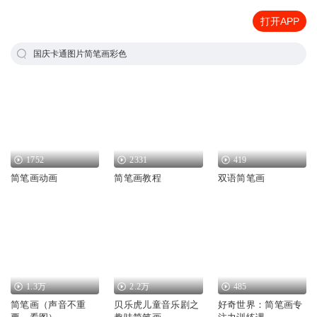
打开APP
国庆卡通图片简笔画彩色
1752
2331
419
简笔画动画
简笔画教程
双语简笔画
1.3万
2.2万
485
简笔画（声音不重
贝乐虎儿童音乐剧之
好奇世界：简笔画专