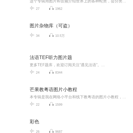
这个专辑用图片和音频介绍世界上的各种蛇类，会分类别介绍，如有错误欢迎指正。
27
1962
图片杂物库（可盗）
34
10.5万
法语TEF听力图片题
更多TEF题库，欢迎订阅关注“遇见法语”。...
24
8344
芒果教粤语图片小教程
本专辑是我在网络小平台和线下教粤语的图片小教程，做成图片是方便传播保存下来哦！这些教程涉及生活各方面，而且是基础加地道口语都有，非常实用，建议保存！
22
1599
彩色
26
9687