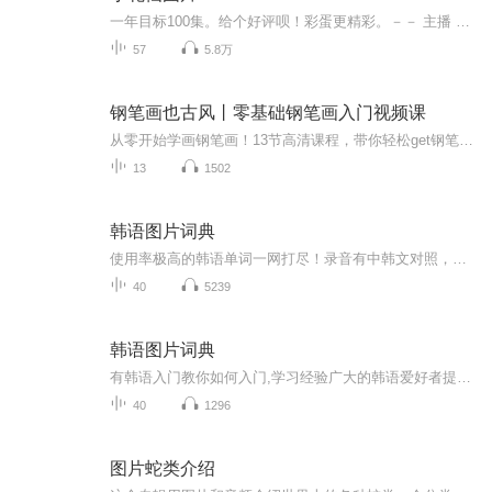
一年目标100集。给个好评呗！彩蛋更精彩。－－ 主播 贝瑞吖也叫逆光小爱
57
5.8万
钢笔画也古风丨零基础钢笔画入门视频课
从零开始学画钢笔画！13节高清课程，带你轻松get钢笔画创作要点+场景绘制要点+古风元素的创作要点！让读者学到古风钢笔画的精髓，做到举一反三。三个篇章，13节课，330分钟。适合喜欢古风水彩、喜欢钢笔画的你，带你提升绘画技巧和插画创作水平。
13
1502
韩语图片词典
使用率极高的韩语单词一网打尽！录音有中韩文对照，方便同学们在路上收听磨耳朵！更多韩语学习的内容，欢迎关注订阅“韩语助手FM” ：）
40
5239
韩语图片词典
有韩语入门教你如何入门,学习经验广大的韩语爱好者提供自己学习的心得体会;韩语词汇包含各类词汇满足你各个方面的需求;韩语阅读:韩国古今各种书籍、童话、谚语等的阅读;韩语...
40
1296
图片蛇类介绍