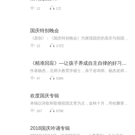
12
1万
国庆特别晚会
《原创》：《国庆特别晚会》为展现国庆的喜庆与祖国的深情我将以具体的场景切入从清晨升旗的庄严到街头巷尾的欢庆到历史与当下的交融，用优美的笔触传递对祖国的热爱与自豪！用诗歌和情感美文形式，歌颂祖国的繁荣富强，祝人民幸福安康！
12
2.9万
《精准回应》—让孩子养成自主自律的好习惯/杨杰
作者杨杰，北师大教育学硕士，亲子咨询师。杨杰老师从我们习以为常的生活小事中挖掘出隐藏在背后的深层教育逻辑，并以此为基础，进行温暖细腻的分析，给出恰到好处的对策。这是一本充满教育“妙招”的书籍，希望这些妙招可以给家长们带来启发。
47
5386
欢度国庆专辑
本辑以诗歌和歌颂祖国文章为主，金秋十月，丹桂飘香，在这个充满丰收喜悦的季节里，我们满怀激动和自豪，迎来了中华人民共和国76周年华诞。这不仅是一个庄重的纪念日，更是全体中华儿女共同欢庆的盛大的节日，承载着深厚的民族情感和历史意义.
167
6788
2018国庆吟诵专辑