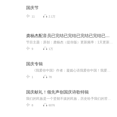
国庆节
11
2.1万
龚杨杰配音员已完结已完结已完结已完结已完结已完结
节目主题：原创：龚杨杰（捉你版）更新频率：1天更新1集，会更新之前的视频
9
1万
国庆专辑
《我爱你中国》作者：凝嫣心语我爱你中国！我爱你春天蓬勃的秧苗；我爱你秋日金黄的硕果。我爱你中国！我爱你青松气质，我爱你红梅品格！我爱你家乡的甜蔗好像乳汁滋润着我的心窝。我爱你中国，我要把最美的歌儿献给你，我的母亲我的祖国。我爱你中国，我爱...
1
78
国庆献礼！领先声创国庆诗歌特辑
我们的民族是一个坚韧不拔的民族，历史给予我们的苦难都变成了闪着金光的勋章！我们的国家是一个龙腾虎跃的国家，那条巨龙正以不可阻挡之势崛起于神奇的东方！------------------------------------------------值此祖国70周年华诞之际，领先声创以诗歌向祖国献礼！用我们的声音、用我们的热血、用我们的灵魂诵读经典爱国篇章，歌颂我们的祖国！永远繁荣富强！
8
6076