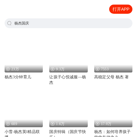
打开APP
杨杰国庆
23万
9.3万
7553
杨杰3分钟育儿
让孩子心悦诚服—杨
高稳定父母 杨杰 著
杰
689
1.6万
17.9万
小雪-杨杰英‖精品联
国庆特辑（国庆节快
杨杰：如何培养孩子