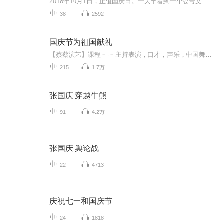
2018年10月1日，正值国庆日。一大早看到一个公号文章，正是文天祥的《己卯十月一日至燕越五日罹狴犴有感而赋》。当然，彼十一非当今的十一。不过数字的巧合还是让人感触，今天拿来读一读，体味一番历史英杰的民族情怀，恰也当时。 根据诗题来看，这组诗是写于十月一日至十月五日之间，是文天祥被俘之后所作，这些诗作不仅有凛凛正气，更也能看的到他百端交集的复杂情感。另一首于右任先生的《望大陆》，微信公号有称《望乡》，一句“山之上国之殇”荡气回肠，一并兴起拿来读了一读。仓促间多有瑕疵...
38
2592
国庆节为祖国献礼
【蔡蔡演艺】课程﹣-﹣主持表演，口才，声乐，中国舞，民族舞。独特的小舞台，专业的录音棚，每一位同学都能成为优秀的小明星。独特的教学模式，轻松上课，快乐学习！知名主持人，舞蹈家，高级教师任职授课！江南总校：河沟街42号三楼 18545856430江北分校...
215
1.7万
张国庆|穿越牛熊
91
4.2万
张国庆|舆论战
22
4713
庆祝七一和国庆节
24
1818