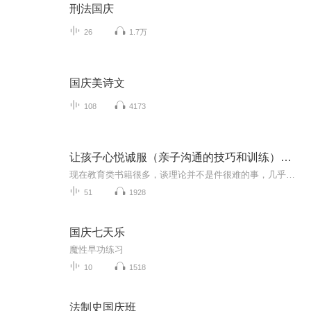
刑法国庆
26
1.7万
国庆美诗文
108
4173
让孩子心悦诚服（亲子沟通的技巧和训练）杨杰著
现在教育类书籍很多，谈理论并不是件很难的事，几乎谁都可以说得头头是道，最难的是如何把这些理论融入自己的行动。可以说正是“实践”这个硬标准，检验出了谁只能谈教育，谁真正可以做教育。杨杰“做教育”的能力表现在她的工作中，也体现在她所写下的这...
51
1928
国庆七天乐
魔性早功练习
10
1518
法制史国庆班