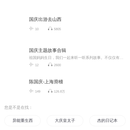
国庆出游去山西
10
5805
国庆主题故事合辑
祖国妈妈生日，我们一起来听一听系列故事。不仅仅有《我的祖国》，还有红军故事，也有关于战争的故事，让大家体会到和平年代的不易。
12
2600
陈国庆-上海滑稽
149
126.8万
您是不是在找：
异能重生西门庆
大庆皇太子
杰的日记本