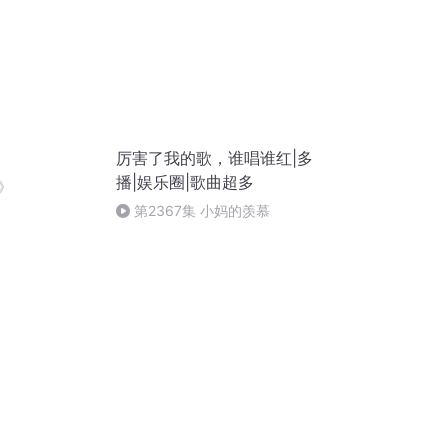
厉害了我的歌，谁唱谁红|多
播|娱乐圈|歌曲超多
》
第2367集 小妈的羡慕