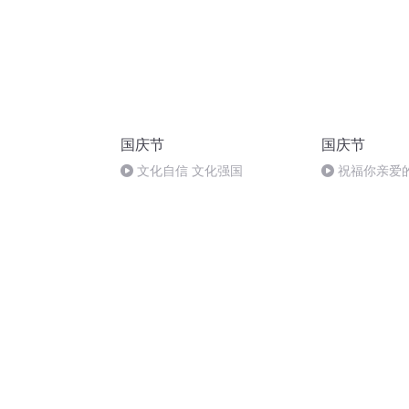
国庆节
国庆节
文化自信 文化强国
祝福你亲爱