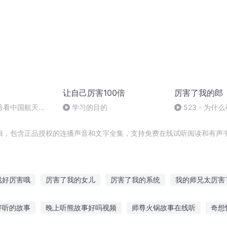
让自己厉害100倍
厉害了我的郎
号看中国航天
学习的目的
523－为什
厉害了我的郎VOL
辑，包含正品授权的连播声音和文字全集，支持免费在线试听阅读和有声书
戏好厉害哦
厉害了我的女儿
厉害了我的系统
我的师兄太厉害
太厉害了怎么办
厉害了我的妖
我就是这么厉害
超厉害的天选
好听的故事
晚上听熊故事好吗视频
师尊火锅故事在线听
奇想
厉害系统
厉害了女王大人不为妃
我家的人形就是这么厉害
我