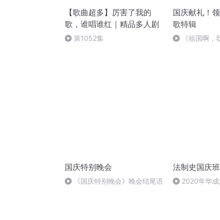
【歌曲超多】厉害了我的
国庆献礼！领
歌，谁唱谁红｜精品多人剧
歌特辑
第1052集
《祖国啊，
婉
国庆特别晚会
法制史国庆班
《国庆特别晚会》晚会结尾语
2020年华
法制史马志冰 (1