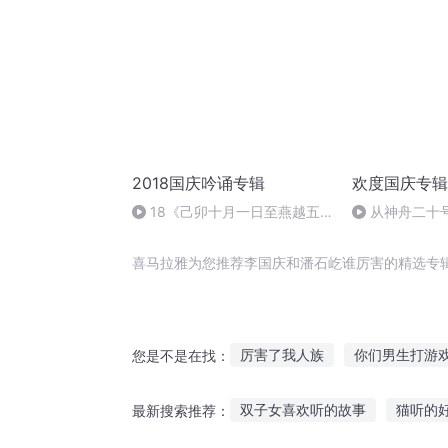
2018国庆吟诵专辑
欢度国庆专辑
18《己卯十月一日至燕越五
从神舟二十
日罹狴犴有感而赋》组律18首
的“隐形实力”
文天祥 自由吟诵
喜马拉雅为您推荐李国庆和潘石屹谁厉害的精选专
厉害了我人族
你们男生打游
您是不是在找：
我们修仙界真的太厉害了
我
双子女喜欢听的故事
猫听的
最新搜索推荐：
厉害了我的三国
史上不怎么