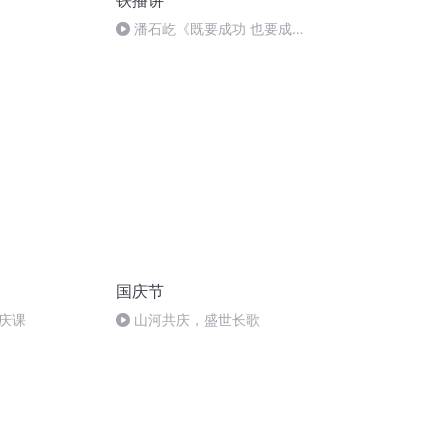
铁播讲
潘石屹《既要成功 也要成
仁》3月18日即将启卷
国庆节
庆课
山河共庆，盛世长歌