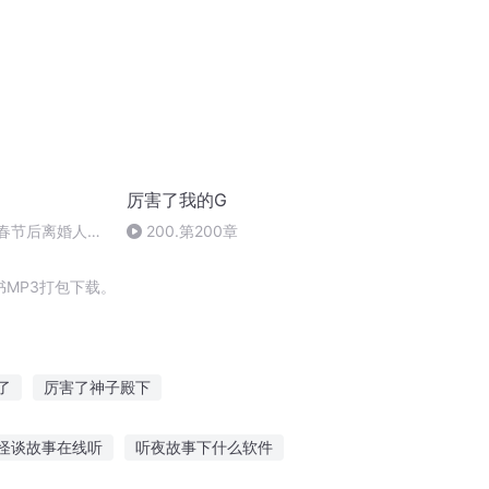
厉害了我的G
么春节后离婚人多
200.第200章
.523
MP3打包下载。
了
厉害了神子殿下
者们
我真的很厉害
我家王妃超厉害
怪谈故事在线听
听夜故事下什么软件
家娘子超厉害
龙真的厉害
剑屹长空