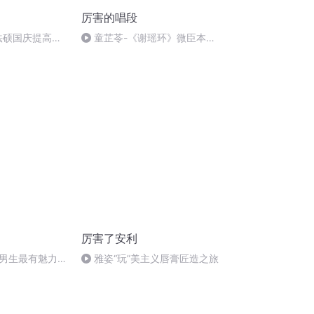
厉害的唱段
成法硕国庆提高班
童芷苓-《谢瑶环》微臣本是
江南籍
厉害了安利
男生最有魅力
雅姿“玩”美主义唇膏匠造之旅