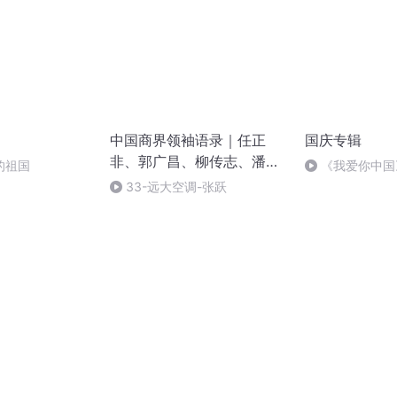
中国商界领袖语录｜任正
国庆专辑
非、郭广昌、柳传志、潘石
的祖国
《我爱你中国
屹等｜时代造就的企业家们
33-远大空调-张跃