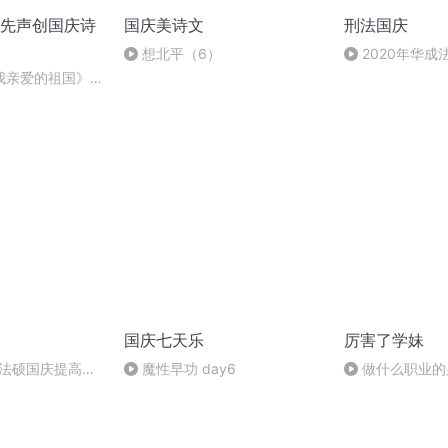
先声创国庆诗
国庆美诗文
刑法国庆
想北平（6）
2020年华
刑法陈 (26)
我亲爱的祖国》温
国庆七天乐
厉害了学妹
成法硕国庆提高班
魔性早功 day6
做什么职业的
2)
看美女怎么说