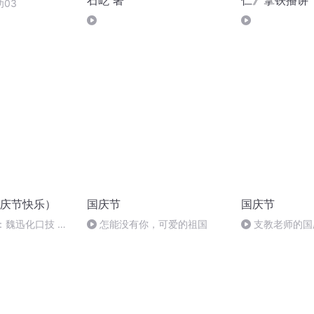
石屹 著
仁》拿铁播讲
03
庆节快乐）
国庆节
国庆节
：魏迅化口技 二
怎能没有你，可爱的祖国
支教老师的国
般唱法和原生态