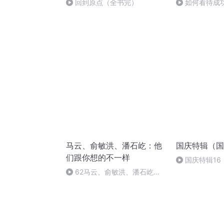
回到原点（全书完）
如何看待成功
马云、俞敏洪、潘石屹：他
国庆特辑（国
们跟你想的不一样
国庆特辑16
胡 东方红+一
62马云、俞敏洪、潘石屹，
他们跟你想的不一样 附录+结束